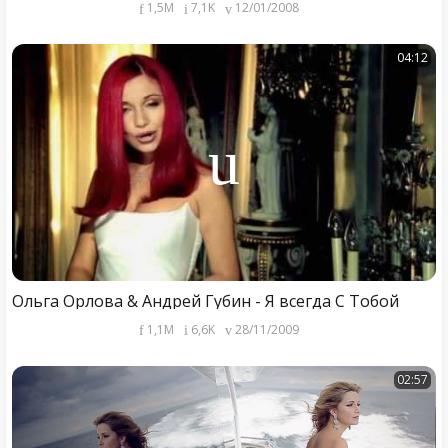
1,5M
7,1K
12/01/2008
04:12
Ольга Орлова & Андрей Губин - Я всегда С Тобой
1,1M
6,6K
28/11/2009
02:57