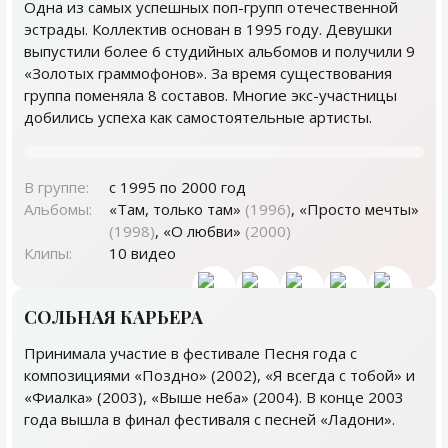
Одна из самых успешных поп-групп отечественной
эстрады. Коллектив основан в 1995 году. Девушки
выпустили более 6 студийных альбомов и получили 9
«Золотых граммофонов». За время существования
группа поменяла 8 составов. Многие экс-участницы
добились успеха как самостоятельные артисты.
В группе:
с 1995 по 2000 год
Альбомы:
«Там, только там»
(1996)
, «Просто мечты»
(1998)
, «О любви»
(2000)
Клипы:
10 видео
СОЛЬНАЯ КАРЬЕРА
Принимала участие в фестивале Песня года с
композициями «Поздно» (2002), «Я всегда с тобой» и
«Фиалка» (2003), «Выше неба» (2004). В конце 2003
года вышла в финал фестиваля с песней «Ладони».