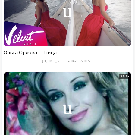
Ольга Орлова - Птица
1,0M
7,3K
06/10/2015
03:35