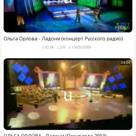
Ольга Орлова - Ладони (концерт Русского радио)
43,6K
209
19/05/2009
04:04
ОЛЬГА ОРЛОВА - Ладони (Песня года 2003)