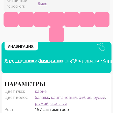
Китайский
Змея
гороскоп:
Официальный сайт
Википедия
КиноПоиск
Ютуб
ВК
Фейсбук
Инст
Телеграм
#НАВИГАЦИЯ:
Родственники
Личная жизнь
Образование
Кар
Параметры
ПАРАМЕТРЫ
Цвет глаз:
карие
Цвет волос:
балаяж
,
каштановый
,
омбре
,
русый
,
рыжий
,
светлый
Рост:
157 сантиметров