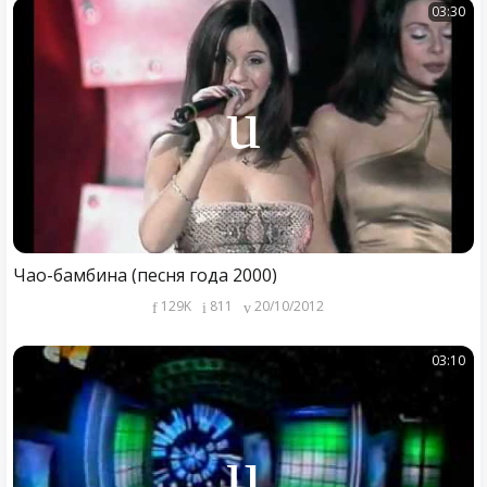
03:30
Чао-бамбина (песня года 2000)
129K
811
20/10/2012
03:10