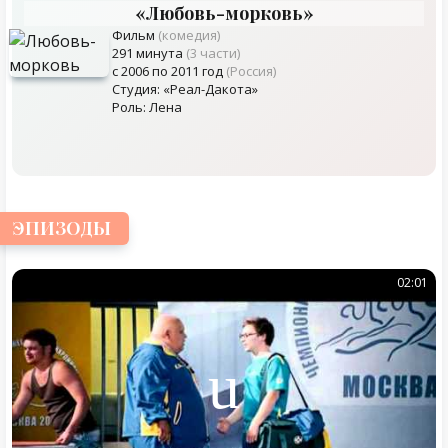
«Любовь-морковь»
Фильм
(комедия)
291 минута
(3 части)
с 2006 по 2011 год
(Россия)
Студия: «Реал-Дакота»
Роль: Лена
ЭПИЗОДЫ
02:01