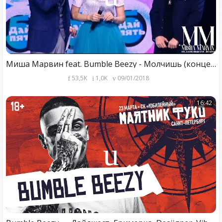
Миша Марвин feat. Bumble Beezy - Молчишь (концерт «Дай пять и танцуй», на «СТС Love»)
53,5K
1,0K
09/01/2018
16:42