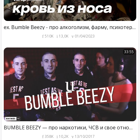
ex. Bumble Beezy - про алкоголизм, фарму, психотерапию и свое новое имя «кровь из носа»
510K
13,0K
01/04/2023
33:55
BUMBLE BEEZY — про наркотики, ЧСВ и свое отношение к музыке / Большое интервью
358K
10,2K
13/10/2017