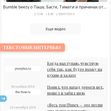
Bumble beezy о Пашу, Басте, Тимати и причинах отказа лейблу Black Star
154K
4,4K
09/07/2019
Еще видео
ТЕКСТОВЫЕ ИНТЕРВЬЮ
Когда выступаю, чувствую
yourplus.ru
себя так, как будто вхожу на
кухню в халате
06 ноября 2018
Понял, что назад дороги нет,
the-flow.ru
пошел и забил шею
«Весь топ iTunes — это песни
24 сентября 2018
про шлюх и наркоту»: