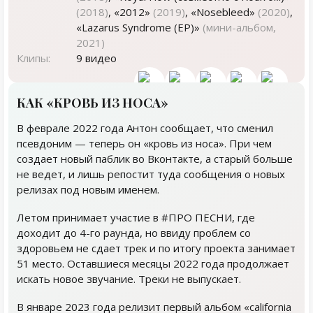
(2018)
, «2012»
(2019)
, «Nosebleed»
(2020)
,
«Lazarus Syndrome (EP)»
(мини-альбом,
2021)
Клипы:
9 видео
КАК «КРОВЬ ИЗ НОСА»
В феврале 2022 года Антон сообщает, что сменил
псевдоним — теперь он «кровь из носа». При чем
создает новый паблик во Вконтакте, а старый больше
не ведет, и лишь репостит туда сообщения о новых
релизах под новым именем.
Летом принимает участие в #ПРО ПЕСНИ, где
доходит до 4-го раунда, но ввиду проблем со
здоровьем не сдает трек и по итогу проекта занимает
51 место. Оставшиеся месяцы 2022 года продолжает
искать новое звучание. Треки не выпускает.
В январе 2023 года релизит первый альбом «california