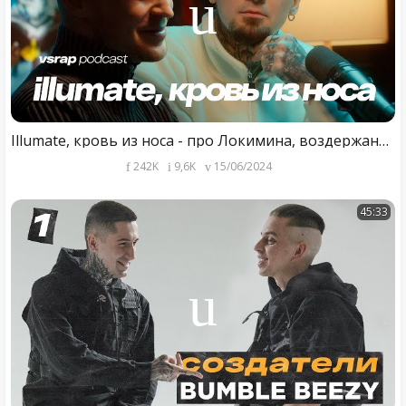
Illumate, кровь из носа - про Локимина, воздержание и как быть рэпером в 30 #vsrap
242K
9,6K
15/06/2024
45:33