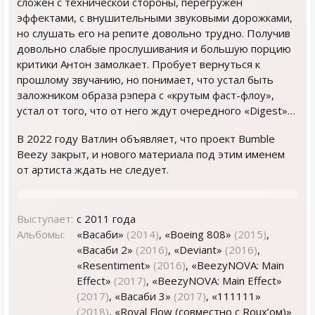
сложен с технической стороны, перегружен
эффектами, с внушительными звуковыми дорожками,
но слушать его на репите довольно трудно. Получив
довольно слабые прослушивания и большую порцию
критики Антон замолкает. Пробует вернуться к
прошлому звучанию, но понимает, что устал быть
заложником образа рэпера с «крутым фаст-флоу»,
устал от того, что от него ждут очередного «Digest»…
В 2022 году Ватлин объявляет, что проект Bumble
Beezy закрыт, и нового материала под этим именем
от артиста ждать не следует.
Выступает:
с 2011 года
Альбомы:
«Васаби»
(2014)
, «Boeing 808»
(2015)
,
«Васаби 2»
(2016)
, «Deviant»
(2016)
,
«Resentiment»
(2016)
, «BeezyNOVA: Main
Effect»
(2017)
, «BeezyNOVA: Main Effect»
(2017)
, «Васаби 3»
(2017)
, «111111»
(2018)
, «Royal Flow (совместно с Roux’ом)»