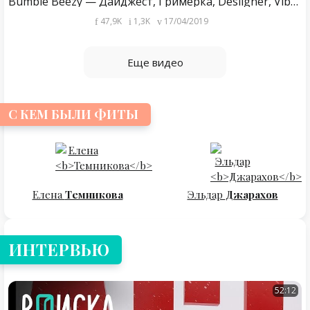
Bumble Beezy — Дайджест, Гримерка, Desiigner, Vibe и другие треки | LIVE «Маятник Фуко» 23.03.19
47,9K
1,3K
17/04/2019
Еще видео
С КЕМ БЫЛИ ФИТЫ
Елена
Темникова
Эльдар
Джарахов
ИНТЕРВЬЮ
52:12