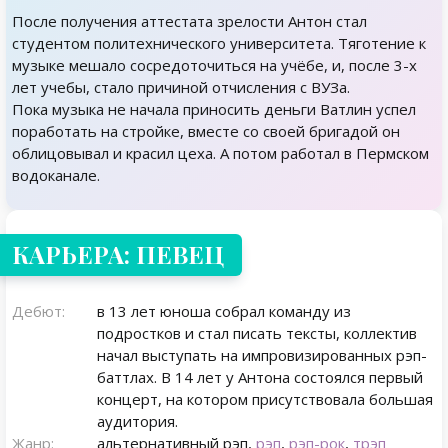
После получения аттестата зрелости Антон стал
студентом политехнического университета. Тяготение к
музыке мешало сосредоточиться на учёбе, и, после 3-х
лет учебы, стало причиной отчисления с ВУЗа.
Пока музыка не начала приносить деньги Ватлин успел
поработать на стройке, вместе со своей бригадой он
облицовывал и красил цеха. А потом работал в Пермском
водоканале.
КАРЬЕРА: ПЕВЕЦ
Дебют:
в 13 лет юноша собрал команду из
подростков и стал писать тексты, коллектив
начал выступать на импровизированных рэп-
баттлах. В 14 лет у Антона состоялся первый
концерт, на котором присутствовала большая
аудитория.
Жанр:
альтернативный рэп,
рэп
,
рэп-рок
,
трэп