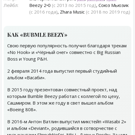
Лейбл:
Beezy 2•0
(с 2013 по 2015 год)
, Союз Мьюзик
(с 2016 года)
, Zhara Music
(с 2018 по 2019 год)
КАК «BUBMLE BEEZY»
Свою первую популярность получил благодаря трекам
«No Hook» и «Чёрный снег» совместно с Big Russian
Boss и Young P&H.
2 февраля 2014 года выпустил первый студийный
альбом «Васаби».
В 2015 году презентован совместный проект, над
которым Bumble Beezy работал с коллегой по цеху,
Сашмиром. В этом же году в свет вышел альбом
«Boeing 808».
В 2016-м Антон Ватлин выпустил микстейп «Wasabi 2»
и альбом «Deviant», родившийся в сотворчестве с
музыкантами SlippahNeSpi, Niki L, Дави и Рorchу. За ним