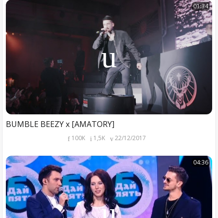
01:34
BUMBLE BEEZY x [AMATORY]
100K
1,5K
22/12/2017
04:36