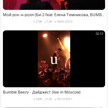
Мой рок-н-ролл (Би-2 feat. Елена Темникова, BUMBLE BEEZY, Вахтанг)
279K
7,0K
09/01/2019
02:13
Bumble Beezy - Дайджест (live in Moscow)
209K
5,5K
05/12/2017