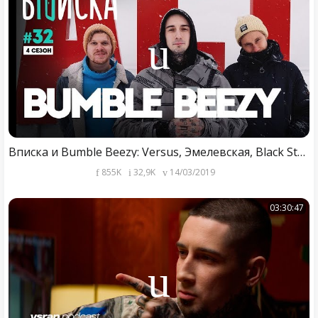
Вписка и Bumble Beezy: Versus, Эмелевская, Black Star, конфликт с Loqiemean
855K
32,9K
14/03/2019
03:30:47