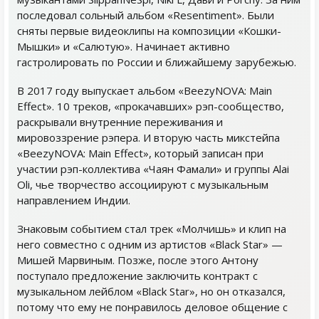
последовал сольный альбом «Resentiment». Были
сняты первые видеоклипы на композиции «Кошки-
Мышки» и «Салютую». Начинает активно
гастролировать по России и ближайшему зарубежью.
В 2017 году выпускает альбом «BeezyNOVA: Main
Effect». 10 треков, «прокачавших» рэп-сообщество,
раскрывали внутренние переживания и
мировоззрение рэпера. И вторую часть микстейпа
«BeezyNOVA: Main Effect», который записан при
участии рэп-коллектива «Чаян Фамали» и группы Alai
Oli, чье творчество ассоциируют с музыкальным
направлением Индии.
Знаковым событием стал трек «Молчишь» и клип на
него совместно с одним из артистов «Black Star» —
Мишей Марвиным. Позже, после этого Антону
поступало предложение заключить контракт с
музыкальном лейблом «Black Star», но он отказался,
потому что ему не понравилось деловое общение с