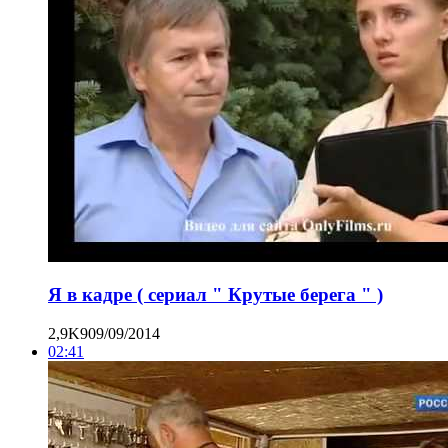
Я в кадре ( сериал " Крутые берега " )
2,9K
9
09/09/2014
02:41