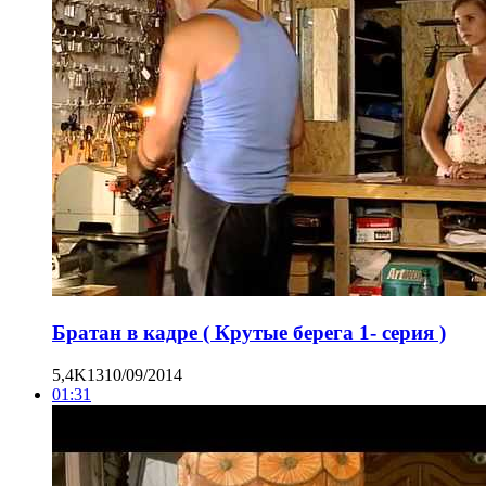
Братан в кадре ( Крутые берега 1- серия )
5,4K
13
10/09/2014
01:31