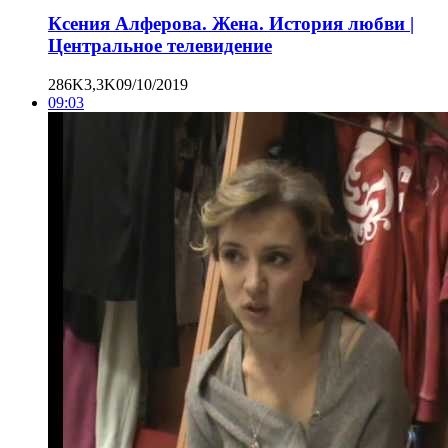
Ксения Алферова. Жена. История любви |
Центральное телевидение
286K
3,3K
09/10/2019
09:03