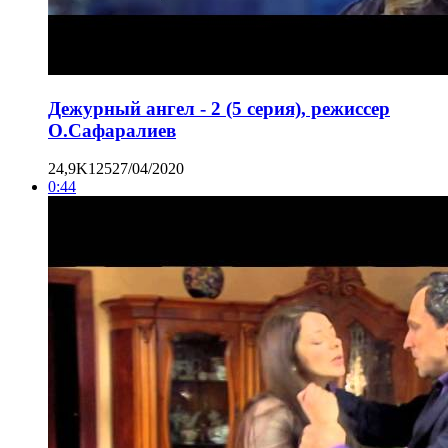
Дежурный ангел - 2 (5 серия), режиссер
О.Сафаралиев
24,9K
125
27/04/2020
0:44