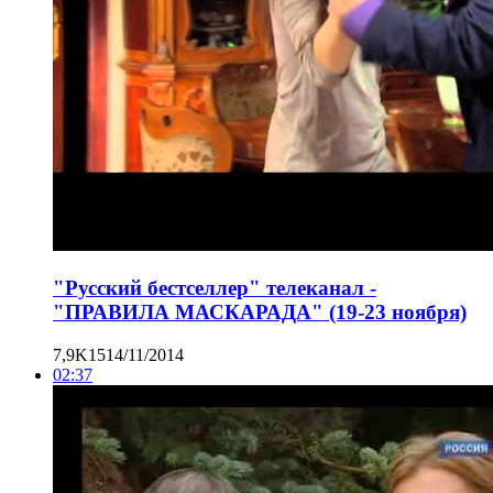
"Русский бестселлер" телеканал -
"ПРАВИЛА МАСКАРАДА" (19-23 ноября)
7,9K
15
14/11/2014
02:37