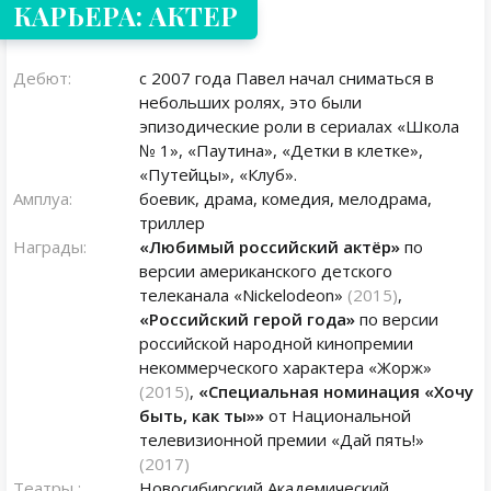
КАРЬЕРА: АКТЕР
Дебют:
с 2007 года Павел начал сниматься в
небольших ролях, это были
эпизодические роли в сериалах «Школа
№ 1», «Паутина», «Детки в клетке»,
«Путейцы», «Клуб».
Амплуа:
боевик, драма, комедия, мелодрама,
триллер
Награды:
«Любимый российский актёр»
по
версии американского детского
телеканала «Nickelodeon»
(2015)
,
«Российский герой года»
по версии
российской народной кинопремии
некоммерческого характера «Жорж»
(2015)
,
«Специальная номинация «Хочу
быть, как ты»»
от Национальной
телевизионной премии «Дай пять!»
(2017)
Театры :
Новосибирский Академический