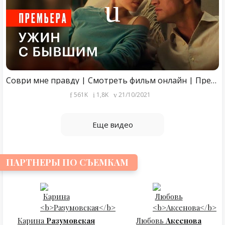
Соври мне правду | Смотреть фильм онлайн | Премьера | Отрывок (Павел Прилучный, Дарья Мельникова)
561K
1,8K
21/10/2021
Еще видео
ПАРТНЕРЫ ПО СЪЕМКАМ
Карина
Разумовская
Любовь
Аксенова