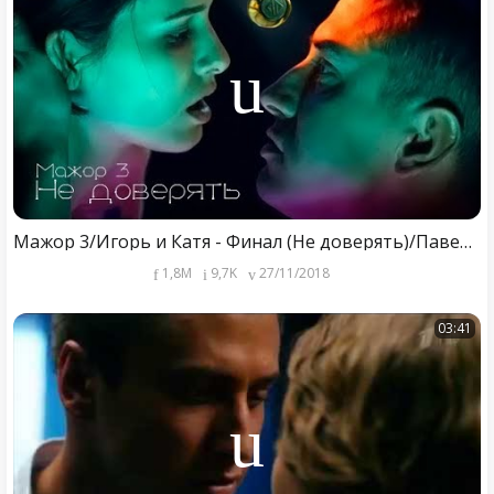
Мажор 3/Игорь и Катя - Финал (Не доверять)/Павел Прилучный и Любовь Аксенова
1,8M
9,7K
27/11/2018
03:41