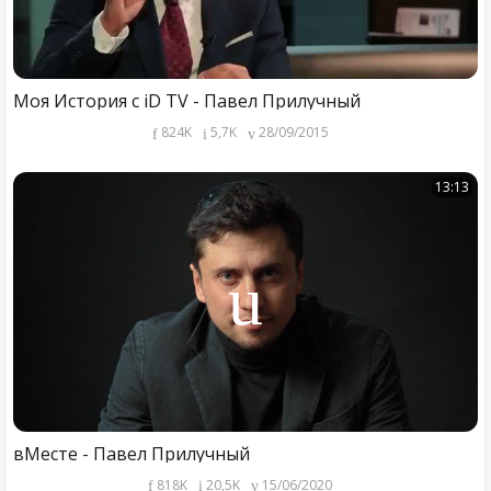
Моя История с iD TV - Павел Прилучный
824K
5,7K
28/09/2015
13:13
вМесте - Павел Прилучный
818K
20,5K
15/06/2020