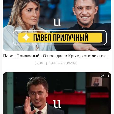
Павел Прилучный - О поездке в Крым, конфликте с репортером и новом «Мажоре»
2,3M
38,6K
20/08/2020
25:14