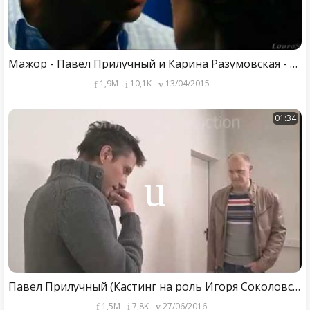
Мажор - Павел Прилучный и Карина Разумовская - Я просто буду любить тебя
1,9M
10,1K
13/04/2015
01:34
Павел Прилучный (Кастинг на роль Игоря Соколовского, "Мажор")
1,5M
7,8K
27/06/2016