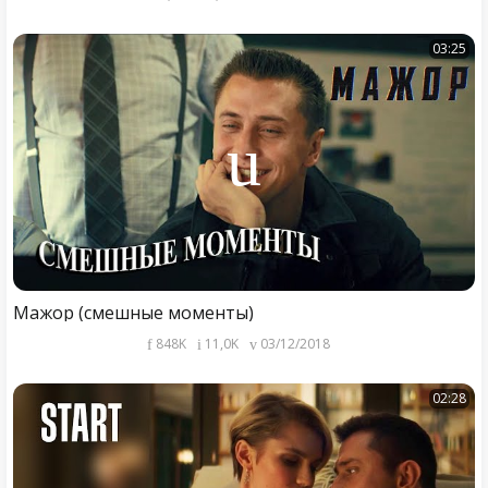
03:25
Мажор (смешные моменты)
848K
11,0K
03/12/2018
02:28