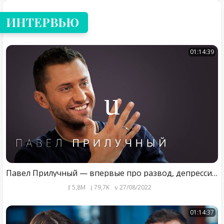
ИНТЕРВЬЮ
01:14:39
Павел Прилучный — впервые про развод, депрессию, вторую свадьбу и новый «Мажор»
5,8M
79,7K
27/08/2022
01:14:37