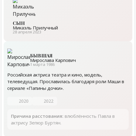
СЫН
Микаэль Прилучный
28 апреля 2023
БЫВШАЯ
Мирослава Карпович
1 марта 1986
Российская актриса театра и кино, модель,
телеведущая. Прославилась благодаря роли Маши в
сериале «Папины дочки».
2020
2022
Причина расстования:
влюблённость Павла в
актрису Зепюр Буртян.