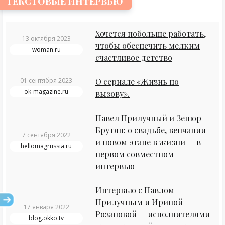
ТЕКСТОВЫЕ ИНТЕРВЬЮ
Хочется побольше работать,
13 октября 2023
чтобы обеспечить мелким
woman.ru
счастливое детство
01 сентября 2023
О сериале «Жизнь по
ok-magazine.ru
вызову».
Павел Прилучный и Зепюр
Брутян: о свадьбе, венчании
7 сентября 2022
и новом этапе в жизни — в
hellomagrussia.ru
первом совместном
интервью
Интервью с Павлом
Прилучным и Ириной
17 января 2022
Розановой — исполнителями
blog.okko.tv