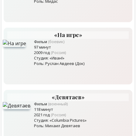
Роль: Мидас
«На игре»
Фильм
(боевик)
97 минут
2009 год
(Россия)
Студия: «Иван!»
Роль: Руслан Авдеев (Док)
«Девятаев»
Фильм
(военный)
118 минут
2021 год
(Россия)
Студия: «Columbia Pictures»
Роль: Михаил Девятаев