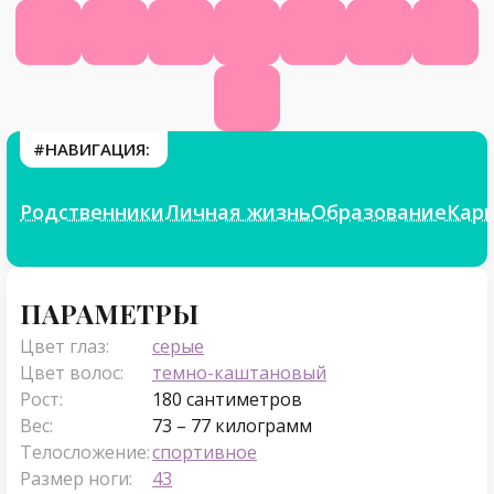
Википедия
КиноПоиск
ВК
Фейсбук
Инстаграм
Телеграм
Твит
Фикбук
#НАВИГАЦИЯ:
Родственники
Личная жизнь
Образование
Кар
Параметры
ПАРАМЕТРЫ
Цвет глаз:
серые
Цвет волос:
темно-каштановый
Рост:
180 сантиметров
Вес:
73 – 77 килограмм
Телосложение:
спортивное
Размер ноги:
43