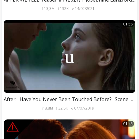
13,3M
132K
14/02/2021
01:55
After: "Have You Never Been Touched Before?" Scene HD
8,8M
32,5K
04/07/2019
01:45