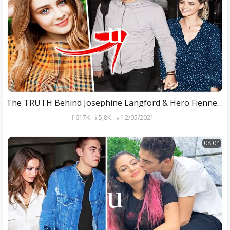
The TRUTH Behind Josephine Langford & Hero Fiennes Tiffin Relationship
617K
5,8K
12/05/2021
08:04