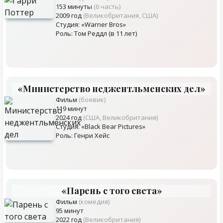
153 минуты
(6 часть)
2009 год
(Великобритания, США)
Студия: «Warner Bros»
Роль: Том Реддл (в 11 лет)
«Министерство неджентльменских дел»
Фильм
(боевик)
119 минут
2024 год
(США, Великобритания)
Студия: «Black Bear Pictures»
Роль: Генри Хейс
«Парень с того света»
Фильм
(комедия)
95 минут
2022 год
(Великобритания)