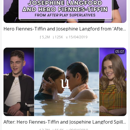
Hero Fiennes-Tiffin and Josephine Langford from 'After' Reveal Who's the Biggest Romantic and More
5,2M
125K
15/04/2019
05:07
After: Hero Fiennes-Tiffin and Jospehine Langford Spill on Their Undeniable Chemistry