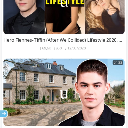
Hero Fiennes-Tiffin (After We Collided) Lifestyle 2020, Biography, Girlfriend & Net Worth
69,6K
850
12/05/2020
04:33