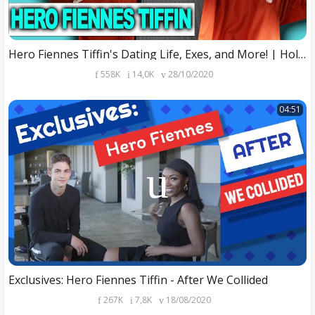
Hero Fiennes Tiffin's Dating Life, Exes, and More! | Hollywire
558K
14,0K
28/10/2020
04:51
Exclusives: Hero Fiennes Tiffin - After We Collided
267K
7,8K
18/08/2020