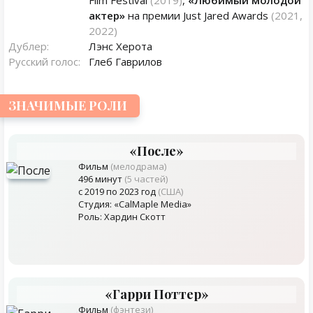
Film Festival
(2019)
,
«Любимый молодой
актер»
на премии Just Jared Awards
(2021,
2022)
Дублер:
Лэнс Херота
Русский голос:
Глеб Гаврилов
ЗНАЧИМЫЕ РОЛИ
«После»
Фильм
(мелодрама)
496 минут
(5 частей)
с 2019 по 2023 год
(США)
Студия: «CalMaple Media»
Роль: Хардин Скотт
«Гарри Поттер»
Фильм
(фэнтези)