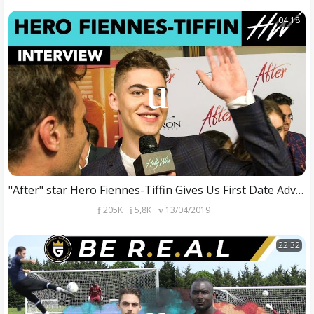
04:18
"After" star Hero Fiennes-Tiffin Gives Us First Date Advice!! | Hollywire
205K
5,8K
13/04/2019
22:32