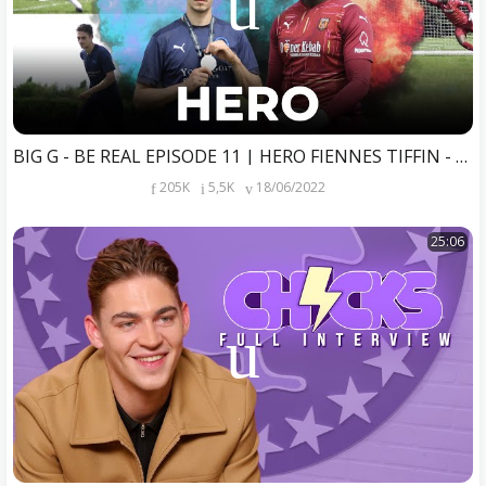
BIG G - BE REAL EPISODE 11 | HERO FIENNES TIFFIN - "It’s About Harnessing Your Fear"
205K
5,5K
18/06/2022
25:06