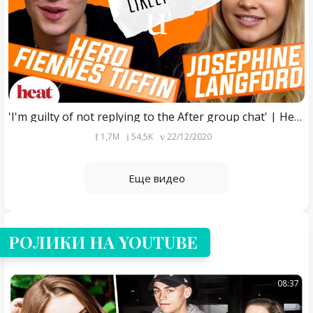
'I'm guilty of not replying to the After group chat' | Hero Fiennes Tiffin & Josephine Langford
1,7M
54,5K
22/12/2020
Еще видео
РОЛИКИ НА YOUTUBE
08:37