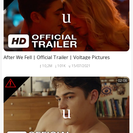
After We Fell | Official Trailer | Voltage Pictures
10,2M
101K
15/07/2021
02:08