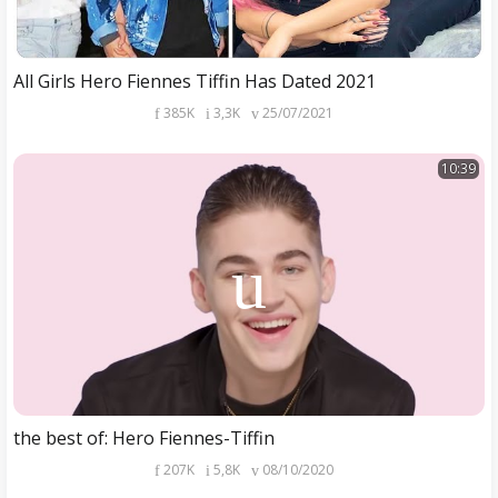
All Girls Hero Fiennes Tiffin Has Dated 2021
385K
3,3K
25/07/2021
10:39
the best of: Hero Fiennes-Tiffin
207K
5,8K
08/10/2020