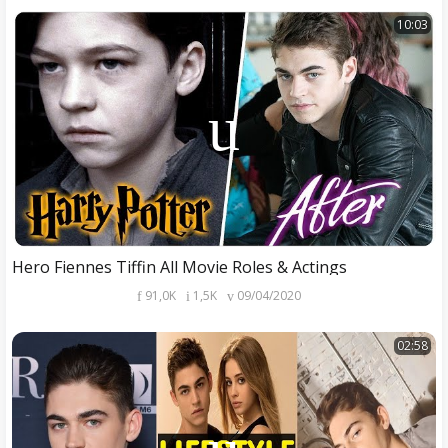
10:03
Hero Fiennes Tiffin All Movie Roles & Actings
91,0K
1,5K
09/04/2020
02:58