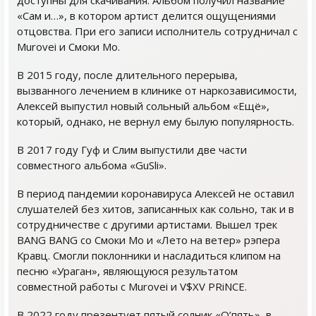
доступны для скачивания. Альбом получил название
«Сам и…», в котором артист делится ощущениями
отцовства. При его записи исполнитель сотрудничал с
Murovei и Смоки Мо.
В 2015 году, после длительного перерыва,
вызванного лечением в клинике от наркозависимости,
Алексей выпустил новый сольный альбом «Ещё»,
который, однако, не вернул ему былую популярность.
В 2017 году Гуф и Слим выпустили две части
совместного альбома «GuSli».
В период пандемии коронавируса Алексей не оставил
слушателей без хитов, записанных как сольно, так и в
сотрудничестве с другими артистами. Вышел трек
BANG BANG со Смоки Мо и «Лето на ветер» рэпера
Кравц. Смогли поклонники и насладиться клипом на
песню «Ураган», являющуюся результатом
совместной работы с Murovei и V$XV PRiNCE.
В 2022 году презентует пятый солник «О’пять», в