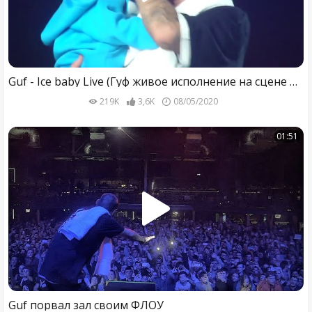
Guf - Ice baby Live (Гуф живое исполнение на сцене вместе с сыном)
219K
3,6K
08/05/2020
01:51
Guf порвал зал своим ФЛОУ