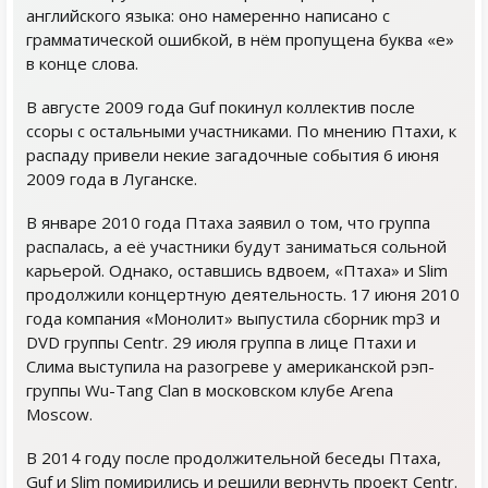
английского языка: оно намеренно написано с
грамматической ошибкой, в нём пропущена буква «e»
в конце слова.
В августе 2009 года Guf покинул коллектив после
ссоры с остальными участниками. По мнению Птахи, к
распаду привели некие загадочные события 6 июня
2009 года в Луганске.
В январе 2010 года Птаха заявил о том, что группа
распалась, а её участники будут заниматься сольной
карьерой. Однако, оставшись вдвоем, «Птаха» и Slim
продолжили концертную деятельность. 17 июня 2010
года компания «Монолит» выпустила сборник mp3 и
DVD группы Centr. 29 июля группа в лице Птахи и
Слима выступила на разогреве у американской рэп-
группы Wu-Tang Clan в московском клубе Аrena
Moscow.
В 2014 году после продолжительной беседы Птаха,
Guf и Slim помирились и решили вернуть проект Centr.