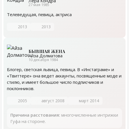
Лера Кондра
27 мая 1985
Телеведущая, певица, актриса
2013
2013
БЫВШАЯ ЖЕНА
Айза Долматова
10 декабря 1984
Блогер, светская львица, певица. В «Инстаграме» и
«Твиттере» она ведет аккаунты, посвященные моде и
стилю, и имеет большое число подписчиков и
поклонников.
2005
август 2008
март 2014
Причина расстования:
многочисленные интрижки
Гуфа на стороне.