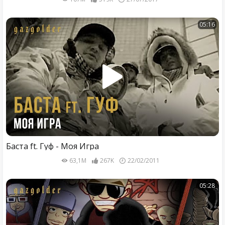
05:16
Баста ft. Гуф - Моя Игра
63,1M
267K
22/02/2011
05:28