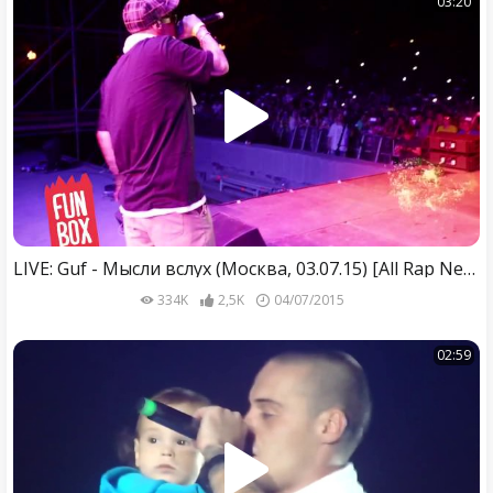
03:20
LIVE: Guf - Мысли вслух (Москва, 03.07.15) [All Rap News]
334K
2,5K
04/07/2015
02:59