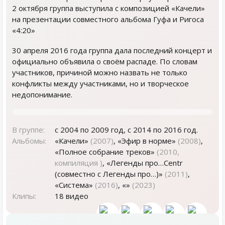
2 октября группа выступила с композицией «Качели»
на презентации совместного альбома Гуфа и Ригоса
«4:20»
30 апреля 2016 года группа дала последний концерт и
официально объявила о своём распаде. По словам
участников, причиной можно назвать не только
конфликты между участниками, но и творческое
недопонимание.
В группе:
с 2004 по 2009 год, с 2014 по 2016 год.
Альбомы:
«Качели»
(2007)
, «Эфир в норме»
(2008)
,
«Полное собрание треков»
(2010,
компиляция )
, «Легенды про…Centr
(совместно с Легенды про…)»
(2011)
,
«Система»
(2016)
, «»
(2023)
Клипы:
18 видео