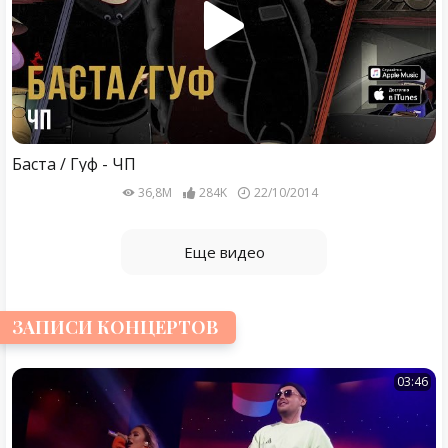
Баста / Гуф - ЧП
36,8M
284K
22/10/2014
Еще видео
ЗАПИСИ КОНЦЕРТОВ
03:46