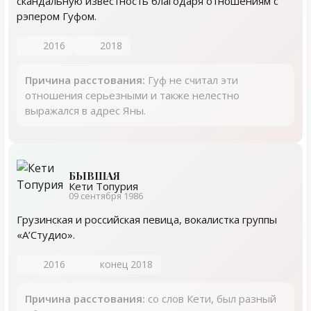
скандальную известность благодаря отношениям с
рэпером Гуфом.
2016
2018
Причина расстования:
Гуф не считал эти
отношения серьезными и также нелестно
выражался в адрес Яны.
БЫВШАЯ
Кети Топурия
09 сентября 1986
Грузинская и российская певица, вокалистка группы
«А’Студио».
2016
конец 2018
Причина расстования:
со слов Кети, был разный