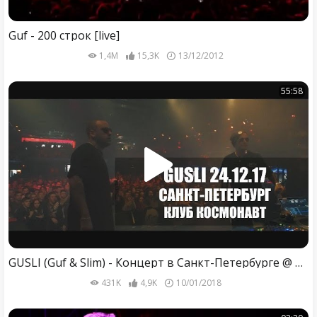
Guf - 200 строк [live]
1,4M
15,3K
13/12/2012
55:58
GUSLI (Guf & Slim) - Концерт в Санкт-Петербурге @ Космонавт (LIVE 24.12.2017)
431K
4,9K
10/01/2018