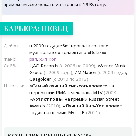
прямом смысле бежать из страны в 1998 году.
КАРЬЕРА: ПЕВЕЦ
Дебют:
в 2000 году дебютировал в составе
музыкального коллектива «Rolexx».
Жанр:
рэп
,
хип-хоп
Лейбл:
ЦАО Records
(с 2006 по 2009)
, Warner Music
Group
(с 2009 года)
, ZM Nation
(с 2009 года)
,
Gazgolder
(с 2010 по 2013)
Награды:
«Самый лучший хип-хоп-проект»
на
церемонии RMA телеканала MTV
(2008)
,
«Артист года»
на премии Russian Street
Awards
(2010)
,
«Лучший Хип-Хоп проект
года»
на премии Муз-ТВ
(2011)
В СОСТАВЕ ГРУППЫ «CENTR»