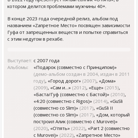
котором делится проблемами мужчины 40+.
В конце 2023 года очередной релиз, альбом под
названием «Zапретное Место» посвящен зависимости
Гуфа от запрещенных веществ и попытке справиться
с этим недугом в рехабе.
Выступает:
с 2007 года
Альбомы:
«Подарок (совместно с Принципом)»
(демо-альбом создан в 2004, издан в 2011
году)
, «Город дорог»
(2007)
, «Дома»
(2009)
, «Сам и…»
(2012)
, «Еще»
(2015)
,
«Баста/Гуф (совместно с Бастой)»
(2010)
,
«4:20 (совместно с Rigos)»
(2014)
, «GuSli
(совместно со Slim)»
(2017)
, «GuSli II
(совместно со Slim)»
(2017)
, «Дом, который
построил Алик (совместно с Murovei)»
(2020)
, «О'пять»
(2022)
, «Part 2 (совместно
с Murovei)»
(2022)
, «Zапретное Место»