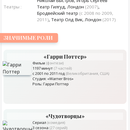
Николай Быстров, Игорь Сергеев
Театры :
Театр Гилгуд, Лондон
(2007)
,
Бродвейский театр
(с 2008 по 2009,
2011)
, Театр Олд Вик, Лондон
(2017)
ЗНАЧИМЫЕ РОЛИ
«Гарри Поттер»
Фильм
(фэнтези)
1197 минут
(7 частей)
с 2001 по 2011 год
(Великобритания, США)
Студия: «Warner Bros»
Роль: Гарри Поттер
«Чудотворцы»
Сериал
(комедия)
3 сезона
(27 серий)