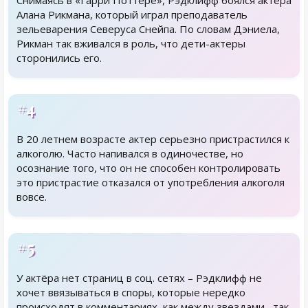
Снимаясь в «Гарри Поттере», Рэдклифф боялся актера
Алана Рикмана, который играл преподаватель
зельеварения Северуса Снейпа. По словам Дэниела,
Рикман так вживался в роль, что дети-актеры
сторонились его.
#4
В 20 летнем возрасте актер серьезно пристрастился к
алкоголю. Часто напивался в одиночестве, но
осознание того, что он не способен контролировать
это пристрастие отказался от употребления алкоголя
вовсе.
#5
У актёра нет страниц в соц. сетях – Рэдклифф не
хочет ввязываться в споры, которые нередко
происходят в комментариях, как между звездами , так