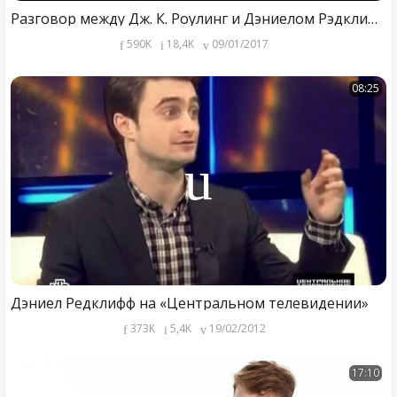
Разговор между Дж. К. Роулинг и Дэниелом Рэдклифом
590K
18,4K
09/01/2017
08:25
Дэниел Редклифф на «Центральном телевидении»
373K
5,4K
19/02/2012
17:10