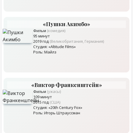
«Пушки Акимбо»
Фильм
(комедия)
95 минут
2019 год
(Великобритания, Германия)
Студия: «Altitude Films»
Роль: Майлз
«Виктор Франкенштейн»
Фильм
(ужасы)
109 минут
2015 год
(США)
Студия: «20th Century Fox»
Роль: Игорь Штрауссман