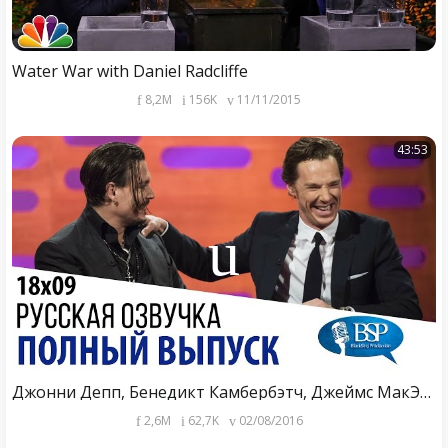
Water War with Daniel Radcliffe
8,2M
156K
11/11/2015
43:53
Джонни Депп, Бенедикт Камбербэтч, Джеймс МакЭвой, Дэниэл Рэдклифф [s18e09] | Шоу Грэма Нортона
2,6M
62,7K
02/08/2016