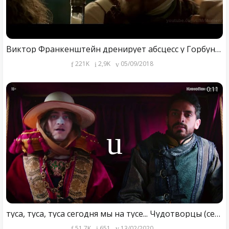
Виктор Франкенштейн дренирует абсцесс у Горбуна Игоря Виктор Франкенштейн 2015
221K
2,9K
05/09/2018
0:11
туса, туса, туса сегодня мы на тусе... Чудотворцы (сериал)
51,7K
651
13/02/2020