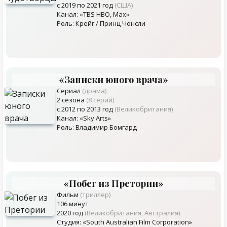
с 2019 по 2021 год
(США)
Канал: «TBS HBO, Max»
Роль: Крейг / Принц Чонсли
«Записки юного врача»
Сериал
(драма)
2 сезона
(8 серий)
с 2012 по 2013 год
(Великобритания)
Канал: «Sky Arts»
Роль: Владимир Бомгард
«Побег из Претории»
Фильм
(триллер)
106 минут
2020 год
(Великобритания, Австралия)
Студия: «South Australian Film Corporation»