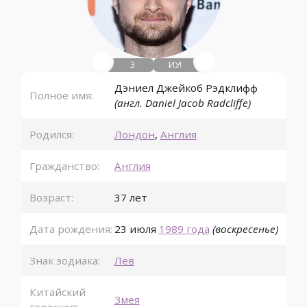
3
ИУ!
Дэниел Джейкоб Рэдклифф
Полное имя:
(англ. Daniel Jacob Radcliffe)
Родился:
Лондон
,
Англия
Гражданство:
Англия
Возраст:
37 лет
Дата рождения:
23 июля
1989 года
(воскресенье)
Знак зодиака:
Лев
Китайский
Змея