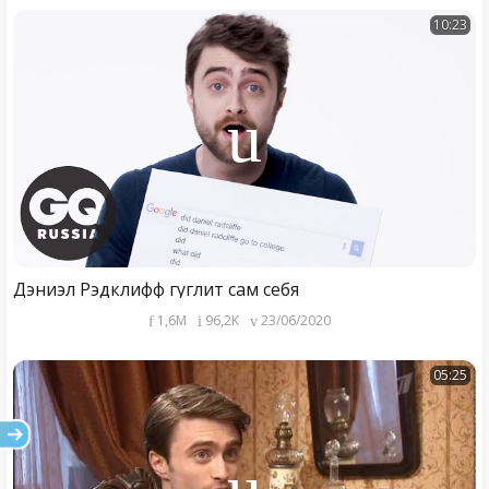
10:23
Дэниэл Рэдклифф гуглит сам себя
1,6M
96,2K
23/06/2020
05:25