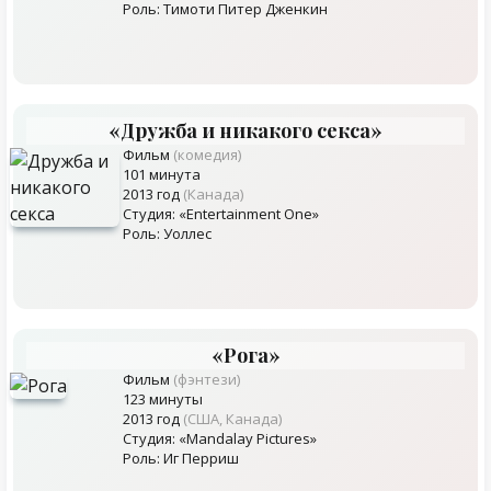
Роль: Тимоти Питер Дженкин
«Дружба и никакого секса»
Фильм
(комедия)
101 минута
2013 год
(Канада)
Студия: «Entertainment One»
Роль: Уоллес
«Рога»
Фильм
(фэнтези)
123 минуты
2013 год
(США, Канада)
Студия: «Mandalay Pictures»
Роль: Иг Перриш