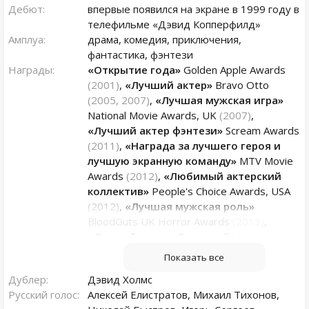
Дебют:
впервые появился на экране в 1999 году в
телефильме «Дэвид Копперфилд»
Амплуа:
драма, комедия, приключения,
фантастика, фэнтези
Награды:
«Открытие года»
Golden Apple Awards
(2001)
,
«Лучший актер»
Bravo Otto
(2005, 2007)
,
«Лучшая мужская игра»
National Movie Awards, UK
(2007)
,
«Лучший актер фэнтези»
Scream Awards
(2011)
,
«Награда за лучшего героя и
лучшую экранную команду»
MTV Movie
Awards
(2012)
,
«Любимый актерский
коллектив»
People's Choice Awards, USA
(2012)
,
«Лучшая мужская роль»
BloodGuts UK Horror Awards
(2013)
,
«Лучший актер»
Fangoria Chainsaw
Awards
(2015)
,
«Награда за лучшего
Показать все
кинозлодея»
MTV Movie & TV Awards
Дублер:
Дэвид Холмс
(2022)
,
«Лучший актер мини-сериала
Русский голос:
Алексей Елистратов, Михаил Тихонов,
или фильма»
Critics Choice Awards
(2023)