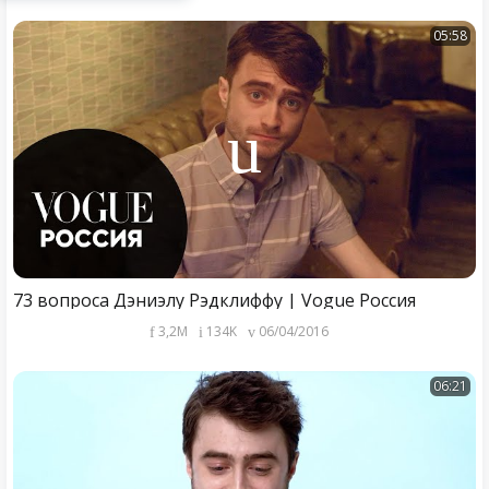
05:58
73 вопроса Дэниэлу Рэдклиффу | Vogue Россия
3,2M
134K
06/04/2016
06:21