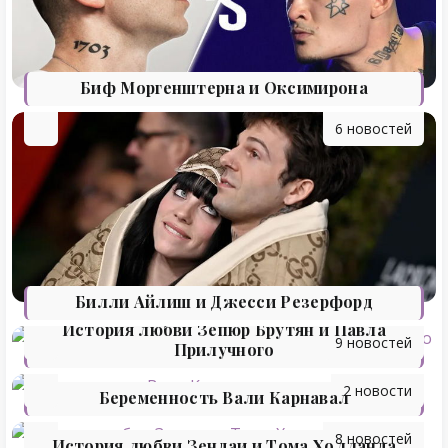
Биф Моргенштерна и Оксимирона
6 новостей
Билли Айлиш и Джесси Резерфорд
История любви Зепюр Брутян и Павла
9 новостей
Прилучного
2 новости
Беременность Вали Карнавал
8 новостей
История любви Зендаи и Тома Холланда