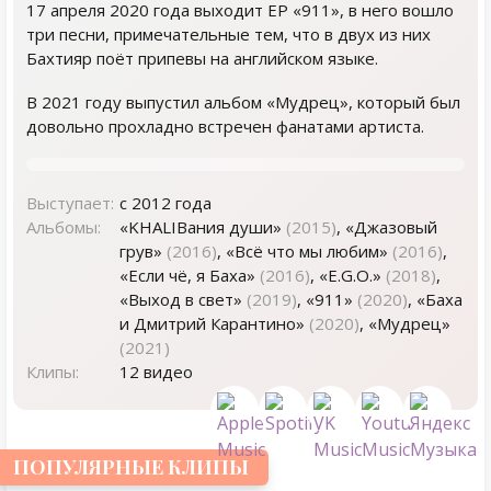
17 апреля 2020 года выходит EP «911», в него вошло
три песни, примечательные тем, что в двух из них
Бахтияр поёт припевы на английском языке.
В 2021 году выпустил альбом «Мудрец», который был
довольно прохладно встречен фанатами артиста.
Выступает:
с 2012 года
Альбомы:
«KHALIBания души»
(2015)
, «Джазовый
грув»
(2016)
, «Всё что мы любим»
(2016)
,
«Если чё, я Баха»
(2016)
, «E.G.O.»
(2018)
,
«Выход в свет»
(2019)
, «911»
(2020)
, «Баха
и Дмитрий Карантино»
(2020)
, «Мудрец»
(2021)
Клипы:
12 видео
ПОПУЛЯРНЫЕ КЛИПЫ