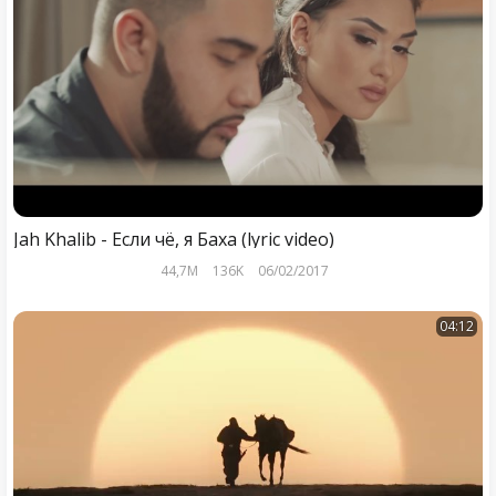
Jah Khalib - Если чё, я Баха (lyric video)
44,7M
136K
06/02/2017
04:12