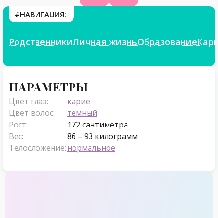
#НАВИГАЦИЯ:
Родственники
Личная жизнь
Образование
Кар
Параметры
ПАРАМЕТРЫ
Цвет глаз:
карие
Цвет волос:
темный
Рост:
172 сантиметра
Вес:
86 – 93 килограмм
Телосложение:
нормальное