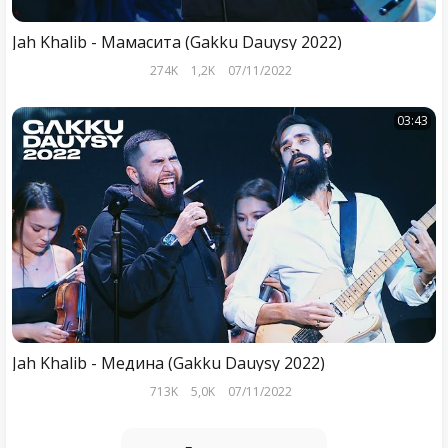
Jah Khalib - Мамасита (Gakku Dauysy 2022)
274K
1,2K
07/11/2022
03:43
Jah Khalib - Медина (Gakku Dauysy 2022)
713K
5,0K
07/11/2022