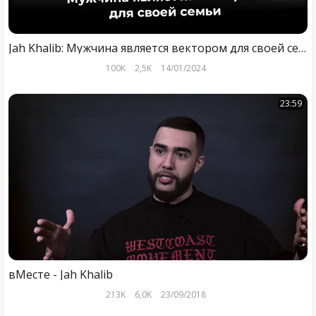
Jah Khalib: Мужчина является вектором для своей семьи
100K
2,5K
14/01/2024
23:59
вМесте - Jah Khalib
213K
6,0K
23/09/2018