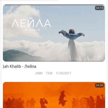
04:18
Jah Khalib - Лейла
298M
733K
11/05/2017
04:06