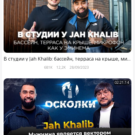
В студии у Jah Khalib: бассейн, терраса на крыше, микрофон как у Эминема
681K
12,2K
28/09/2023
02:21:14