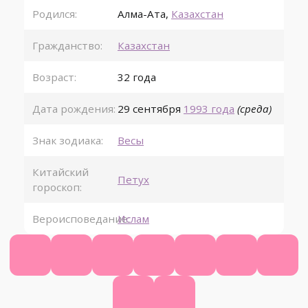
Родился:
Алма-Ата
,
Казахстан
Гражданство:
Казахстан
Возраст:
32 года
Дата рождения:
29 сентября
1993 года
(среда)
Знак зодиака:
Весы
Китайский
Петух
гороскоп:
Вероисповедание:
Ислам
Официальный сайт
Википедия
КиноПоиск
Ютуб
ВК
Фейсбук
Инст
Твиттер
ТикТок