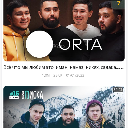
Всё что мы любим это: иман, намаз, никях, садака…. | Jah Khalib, Расул, Назим | ОRTA
1,0M
28,0K
01/01/2022
36:05