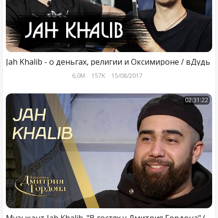
Jah Khalib - о деньгах, религии и Оксимироне / вДудь
6,0M
157K
15/08/2017
02:31:22