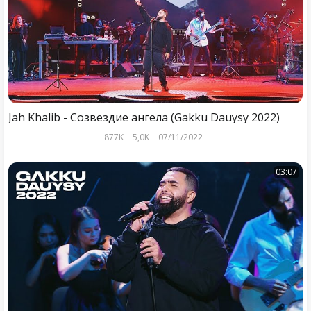
Jah Khalib - Созвездие ангела (Gakku Dauysy 2022)
877K
5,0K
07/11/2022
03:07