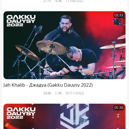
277K
4,4K
11/08/2021
03:33
Jah Khalib - Джадуа (Gakku Dauysy 2022)
384K
1,9K
07/11/2022
05:36