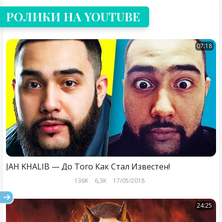
РОЛИКИ НА YOUTUBE
07:18
JAH KHALIB — До Того Как Стал Известен!
136K
6,3K
17/05/2018
24:25