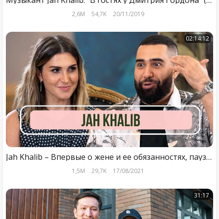
Музыкант Jah Khalib. "В гостях у Дмитрия Гордона" (2019)
2,6M
54,7K
20/11/2019
02:14:12
Jah Khalib – Впервые о жене и ее обязанностях, паузе в карьере и привороте
1,5M
29,7K
17/08/2021
31:17