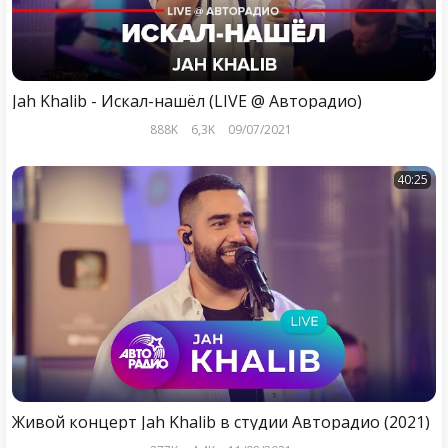
Jah Khalib - Искал-нашёл (LIVE @ Авторадио)
888K
6,3K
09/07/2021
40:25
Живой концерт Jah Khalib в студии Авторадио (2021)