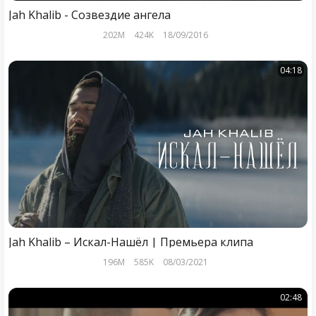
Jah Khalib - Созвездие ангела
202M
424K
18/09/2016
04:18
Jah Khalib – Искал-Нашёл | Премьера клипа
196M
585K
08/03/2021
02:48