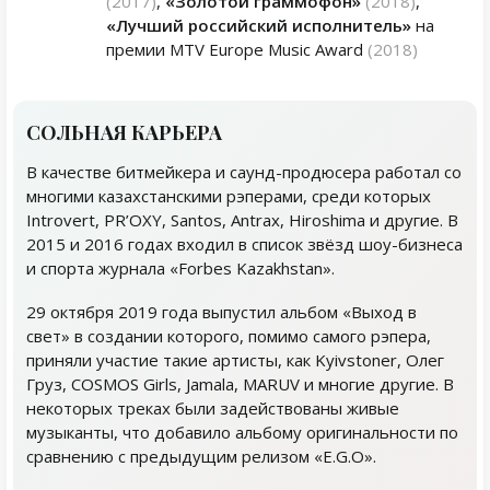
(2017)
,
«Золотой граммофон»
(2018)
,
«Лучший российский исполнитель»
на
премии MTV Europe Music Award
(2018)
СОЛЬНАЯ КАРЬЕРА
В качестве битмейкера и саунд-продюсера работал со
многими казахстанскими рэперами, среди которых
Introvert, PR’OXY, Santos, Antrax, Hiroshima и другие. В
2015 и 2016 годах входил в список звёзд шоу-бизнеса
и спорта журнала «Forbes Kazakhstan».
29 октября 2019 года выпустил альбом «Выход в
свет» в создании которого, помимо самого рэпера,
приняли участие такие артисты, как Kyivstoner, Олег
Груз, COSMOS Girls, Jamala, MARUV и многие другие. В
некоторых треках были задействованы живые
музыканты, что добавило альбому оригинальности по
сравнению с предыдущим релизом «E.G.O».