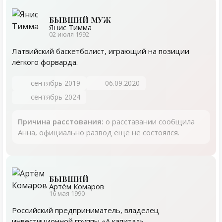
БЫВШИЙ МУЖ
Янис Тимма
02 июля 1992
Латвийский баскетболист, играющий на позиции
лёгкого форварда.
сентябрь 2019
06.09.2020
сентябрь 2024
Причина расстования:
о расставании сообщила
Анна, официально развод еще не состоялся.
БЫВШИЙ
Артём Комаров
16 мая 1990
Российский предприниматель, владелец
инвестиционной группы «А капитал».