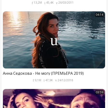
13,2M
45,4K
26/03/2011
04:14
Анна Седокова - Не могу (ПРЕМЬЕРА 2019)
9,1M
47,9K
24/12/2018
03:59