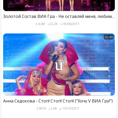
Золотой Состав ВИА Гра - Не оставляй меня, любимый!
4,0M
22,2K
05/06/2011
02:49
Анна Седокова - Стоп! Стоп! Стоп! ("Хочу V ВИА Гру!")
951K
2,6K
13/10/2013