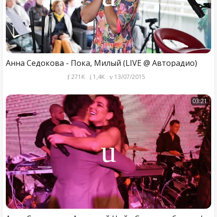
Анна Седокова - Пока, Милый (LIVE @ Авторадио)
271K
1,4K
13/07/2015
03:21