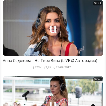
03:21
Анна Седокова - Не Твоя Вина (LIVE @ Авторадио)
373K
2,7K
25/09/2017
02:40