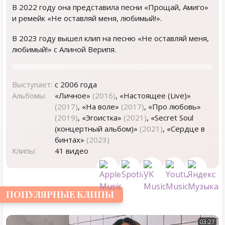
В 2022 году она представила песни «Прощай, Амиго»
и ремейк «Не оставляй меня, любимый!».
В 2023 году вышел клип на песню «Не оставляй меня,
любимый!» с Алиной Верипя.
Выступает:
с 2006 года
Альбомы:
«Личное»
(2016)
, «Настоящее (Live)»
(2017)
, «На воле»
(2017)
, «Про любовь»
(2019)
, «Эгоистка»
(2021)
, «Secret Soul
(концертный альбом)»
(2021)
, «Сердце в
бинтах»
(2023)
Клипы:
41 видео
ПОПУЛЯРНЫЕ КЛИПЫ
03:27