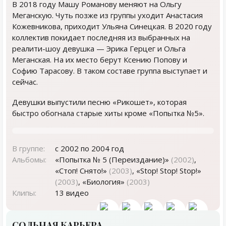
В 2018 году Машу Романову меняют на Ольгу
Меганскую. Чуть позже из группы уходит Анастасия
Кожевникова, приходит Ульяна Синецкая. В 2020 году
коллектив покидает последняя из выбранных на
реалити-шоу девушка — Эрика Герцег и Ольга
Меганская. На их место берут Ксению Попову и
Софию Тарасову. В таком составе группа выступает и
сейчас.
Девушки выпустили песню «Рикошет», которая
быстро обогнала старые хиты кроме «Попытка №5».
В группе:
с 2002 по 2004 год
Альбомы:
«Попытка № 5 (Переиздание)»
(2002)
,
«Стоп! Снято!»
(2003)
, «Stop! Stop! Stop!»
(2003)
, «Биология»
(2003)
Клипы:
13 видео
СОЛЬНАЯ КАРЬЕРА