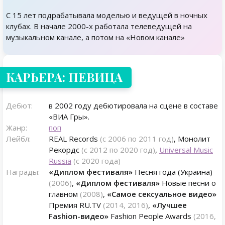
С 15 лет подрабатывала моделью и ведущей в ночных
клубах. В начале 2000-х работала телеведущей на
музыкальном канале, а потом на «Новом канале»
КАРЬЕРА: ПЕВИЦА
Дебют:
в 2002 году дебютировала на сцене в составе
«ВИА Гры».
Жанр:
поп
Лейбл:
REAL Records
(с 2006 по 2011 год)
, Монолит
Рекордс
(с 2012 по 2020 год)
,
Universal Music
Russia
(с 2020 года)
Награды:
«Диплом фестиваля»
Песня года (Украина)
(2006)
,
«Диплом фестиваля»
Новые песни о
главном
(2008)
,
«Самое сексуальное видео»
Премия RU.TV
(2014, 2016)
,
«Лучшее
Fashion-видео»
Fashion People Awards
(2016,