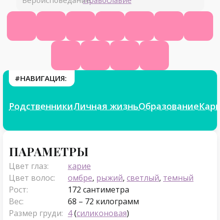
Вероисповедание:
Православие
Официальный сайт
Википедия
КиноПоиск
Ютуб
ВК
Инстаграм
Теле
Твиттер
ТикТок
Яндекс.Дзен
Фикбук
#НАВИГАЦИЯ:
Родственники
Личная жизнь
Образование
Кар
Параметры
ПАРАМЕТРЫ
Цвет глаз:
карие
Цвет волос:
омбре
,
рыжий
,
светлый
,
темный
Рост:
172 сантиметра
Вес:
68 – 72 килограмм
Размер груди:
4
(
силиконовая
)