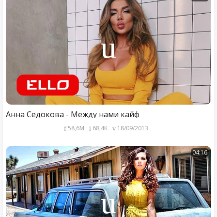
Анна Седокова - Между нами кайф
58,6M
68,4K
18/09/2013
04:16