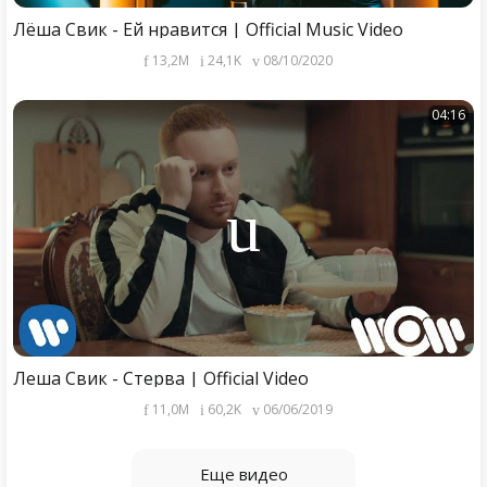
Лёша Свик - Ей нравится | Official Music Video
13,2M
24,1K
08/10/2020
04:16
Леша Свик - Стерва | Official Video
11,0M
60,2K
06/06/2019
Еще видео