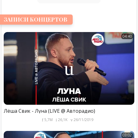
ЗАПИСИ КОНЦЕРТОВ
04:40
Лёша Свик - Луна (LIVE @ Авторадио)
5,7M
26,1K
26/11/2019
03:02