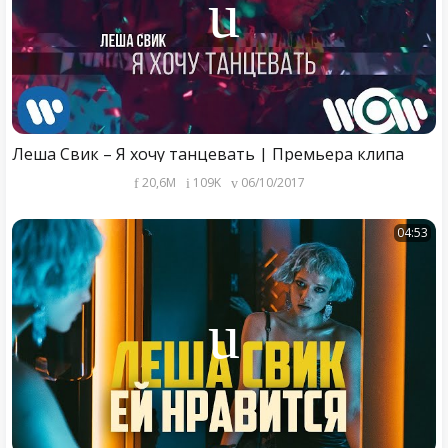
Леша Свик – Я хочу танцевать | Премьера клипа
20,6M
109K
06/10/2017
04:53