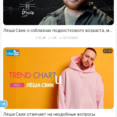
Лёша Свик о соблазнах подросткового возраста, музыке, мотивации и вере в себя, для «вМесте»
31,8K
1,3K
12/10/2021
27:33
Лёша Свик отвечает на неудобные вопросы