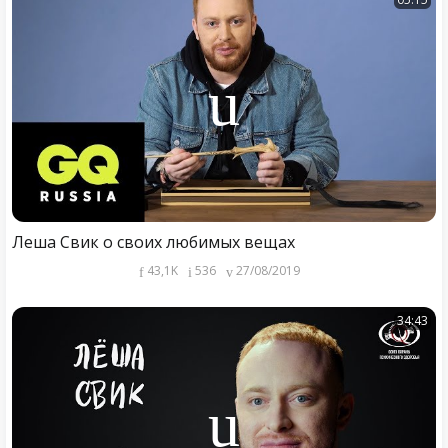
Леша Свик о своих любимых вещах
43,1K
536
27/08/2019
34:43