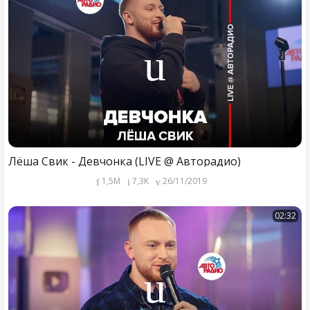
Лёша Свик - Девчонка (LIVE @ Авторадио)
1,5M
7,3K
26/11/2019
02:32