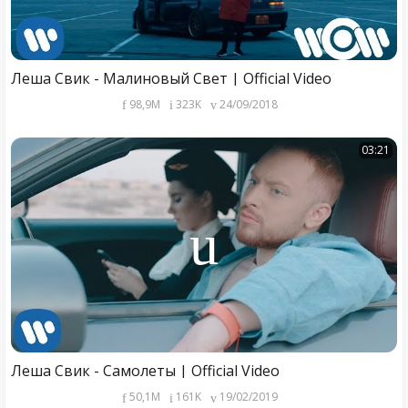
Леша Свик - Малиновый Свет | Official Video
98,9M
323K
24/09/2018
03:21
Леша Свик - Самолеты | Official Video
50,1M
161K
19/02/2019