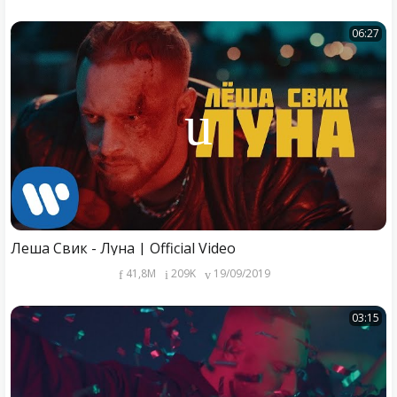
06:27
Леша Свик - Луна | Official Video
41,8M
209K
19/09/2019
03:15