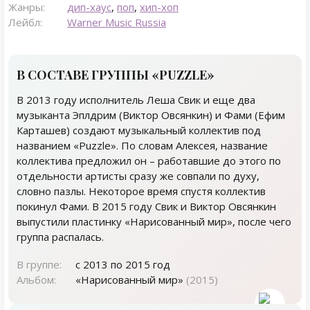
Жанры:
дип-хаус
,
поп
,
хип-хоп
Лейбл:
Warner Music Russia
В СОСТАВЕ ГРУППЫ «PUZZLE»
В 2013 году исполнитель Леша Свик и еще два
музыканта Эплдрим (Виктор Овсянкин) и Фами (Ефим
Карташев) создают музыкальный коллектив под
названием «Puzzle». По словам Алексея, название
коллектива предложил он – работавшие до этого по
отдельности артисты сразу же совпали по духу,
словно пазлы. Некоторое время спустя коллектив
покинул Фами. В 2015 году Свик и Виктор Овсянкин
выпустили пластинку «Нарисованный мир», после чего
группа распалась.
В группе:
с 2013 по 2015 год
Альбом:
«Нарисованный мир»
(2015)