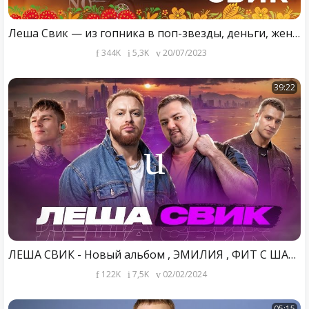
Леша Свик — из гопника в поп-звезды, деньги, женщины, развод, драма с отцом
344K
5,3K
20/07/2023
39:22
ЛЕША СВИК - Новый альбом , ЭМИЛИЯ , ФИТ С ШАМАНОМ, ПРОБЛЕМЫ В СЕМЬЕ ! NILETTO ИЛИ МАЙАМИ ?
122K
7,5K
02/02/2024
05:15