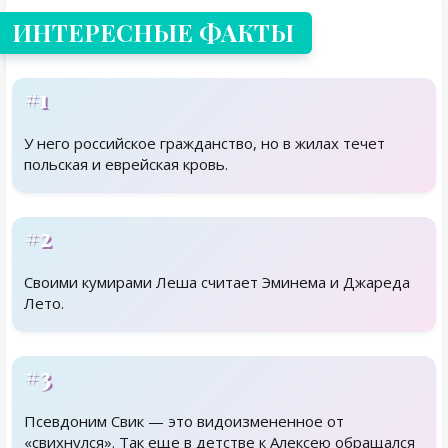
ИНТЕРЕСНЫЕ ФАКТЫ
#1
У него российское гражданство, но в жилах течет
польская и еврейская кровь.
#2
Своими кумирами Леша считает Эминема и Джареда
Лето.
#3
Псевдоним Свик — это видоизмененное от
«свихнулся». Так еще в детстве к Алексею обращался