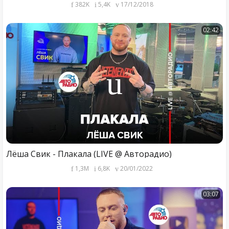
382K
5,4K
17/12/2018
02:42
Лёша Свик - Плакала (LIVE @ Авторадио)
1,3M
6,8K
20/01/2022
03:07