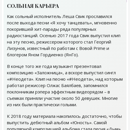
СОЛЬНАЯ КАРЬЕРА
Как сольный исполнитель Леша Свик прославился
после выхода песни «Я хочу танцевать», мгновенно
покорившей хит-парады ряда популярных
радиостанций. Осенью 2017 года Свик выпустил клип
на эту песню, режиссером которого стал Георгий
Лизунов, известный по работам с Вовой Prime и
блогером Яном Гордиенко (ЯнГо).
В конце того же года музыкант презентовал
композицию «Заложница», а вскоре выпустил сингл
«#Неодета». Клип на песню «#Неодета», над которым
работал режиссер Олжас Баялбаев, запомнился
поклонникам рэпера эффектным видеорядом – в
съемках приняли участие около 50 девушек. Многие
из них были практически голыми.
К 2018 году материала накопилось достаточно, чтобы
выпустить дебютный альбом «Юность». Самой
популярной композицией альбома стала песня «Дым»