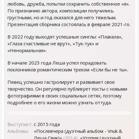
любовь, дружба, попытки сохранить собственное «я».
По признанию автора, композиции получились
грустными, но и год оказался для него тяжелым.
Презентация сборника состоялась в феврале 2021-го.
В 2022 году выходят успешные синглы: «Плакала»,
«Глаза счастливые не врут», «Тук-тук» и
«Ненормальная».
В начале 2023 года Леша успел порадовать
поклонников романтическим треком «Если бы не ты».
Певец успешно гастролирует и развивает свое
творчество. Он регулярно публикует посты с новыми
фотографиями в своих социальных сетях, поэтому
подробнее о его жизни можно узнать оттуда.
Выступает:
с 2015 года
Альбомы:
«Послевчера (дуэтный альбом - Vnuk &
Леша Свик)»
(2014)
, «Утопия (дуэтный