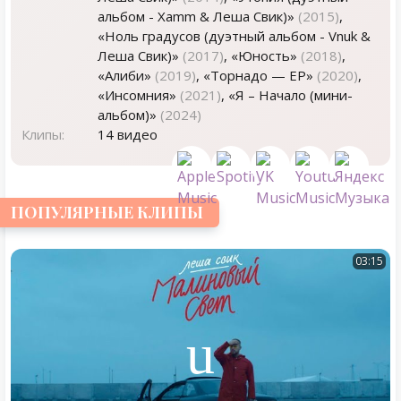
альбом - Xamm & Леша Свик)»
(2015)
,
«Ноль градусов (дуэтный альбом - Vnuk &
Леша Свик)»
(2017)
, «Юность»
(2018)
,
«Алиби»
(2019)
, «Торнадо — EP»
(2020)
,
«Инсомния»
(2021)
, «Я – Начало (мини-
альбом)»
(2024)
Клипы:
14 видео
ПОПУЛЯРНЫЕ КЛИПЫ
03:15