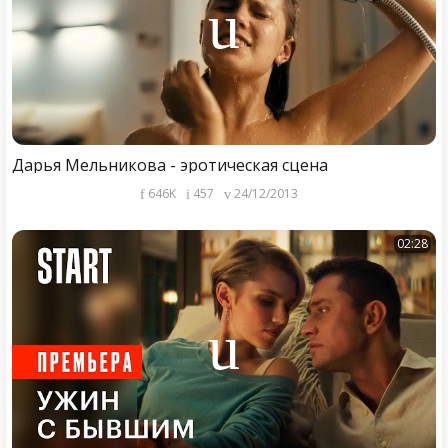
Дарья Мельникова - эротическая сцена
646K
457
24/12/2013
02:28