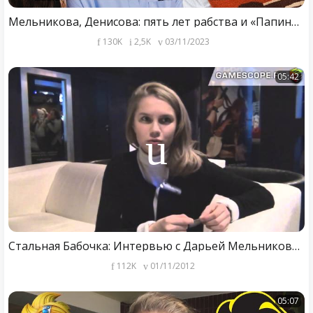
Мельникова, Денисова: пять лет рабства и «Папины дочки. Новые»
130K
2,5K
03/11/2023
05:42
Стальная Бабочка: Интервью с Дарьей Мельниковой
112K
01/11/2012
05:07