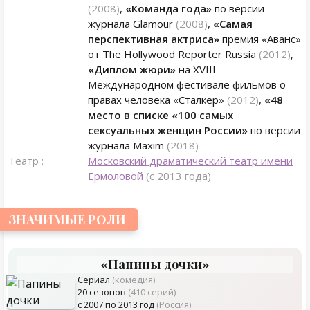
(2008)
,
«Команда года»
по версии
журнала Glamour
(2008)
,
«Самая
перспективная актриса»
премия «Аванс»
от The Hollywood Reporter Russia
(2012)
,
«Диплом жюри»
на XVIII
Международном фестивале фильмов о
правах человека «Сталкер»
(2012)
,
«48
место в списке «100 самых
сексуальных женщин России»
по версии
журнала Maxim
(2018)
Театр :
Московский драматический театр имени
Ермоловой
(с 2013 года)
ЗНАЧИМЫЕ РОЛИ
«Папины дочки»
Сериал
(комедия)
20 сезонов
(410 серий)
с 2007 по 2013 год
(Россия)