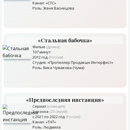
Канал: «СТС»
Роль: Женя Васнецова
«Стальная бабочка»
Фильм
(драма)
107 минут
2012 год
(Россия)
Студия: «Пропеллер Продакшн Интерфест»
Роль: Вика Чумакова (Чума)
«Предпоследняя инстанция»
Сериал
(комедия)
2 сезона
(20 серий)
с 2021 по 2022 год
(Россия)
Канал: «ТНТ»
Роль: Людмила