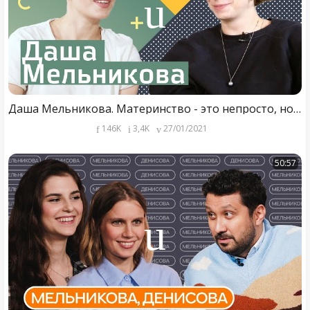
Даша Мельникова. Материнство - это непросто, но классно!
146K
3,4K
27/01/2021
50:57