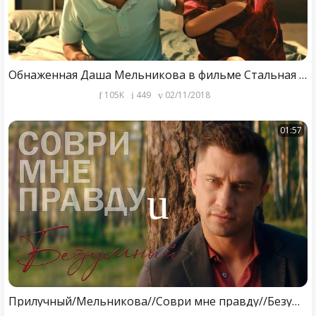
Обнаженная Даша Мельникова в фильме Стальная Бабочка (2012)
105K
449
02/11/2018
01:57
Прилучный/Мельникова//Соври мне правду//Безумный