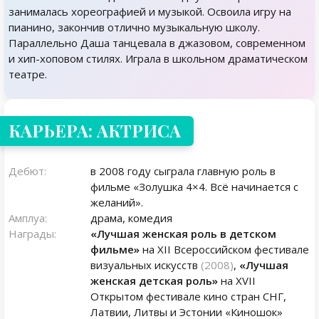
занималась хореографией и музыкой. Освоила игру на
пианино, закончив отлично музыкальную школу.
Параллельно Даша танцевала в джазовом, современном
и хип-хоповом стилях. Играла в школьном драматическом
театре.
КАРЬЕРА: АКТРИСА
Дебют:
в 2008 году сыграла главную роль в
фильме «Золушка 4×4. Всё начинается с
желаний».
Амплуа:
драма, комедия
Награды:
«Лучшая женская роль в детском
фильме»
на XII Всероссийском фестивале
визуальных искусств
(2008)
,
«Лучшая
женская детская роль»
на XVII
Открытом фестивале кино стран СНГ,
Латвии, Литвы и Эстонии «Киношок»