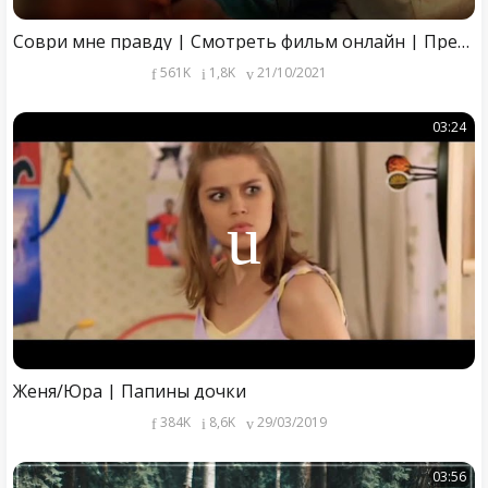
Соври мне правду | Смотреть фильм онлайн | Премьера | Отрывок (Павел Прилучный, Дарья Мельникова)
561K
1,8K
21/10/2021
03:24
Женя/Юра | Папины дочки
384K
8,6K
29/03/2019
03:56