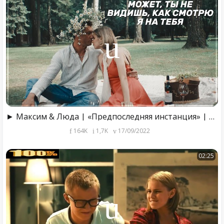
► Максим & Люда | «Предпоследняя инстанция» | Через 10 лет
164K
1,7K
17/09/2022
02:25