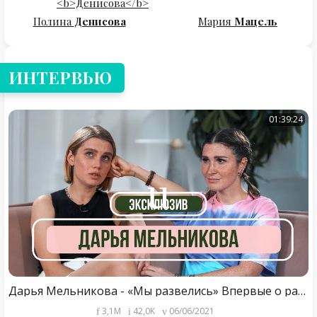
Полина
Денисова
Мария
Мацель
ИНТЕРВЬЮ
01:39:24
Дарья Мельникова - «Мы развелись» Впервые о разводе с Артуром Смольяниновым
3,1M
42,0K
06/06/2021