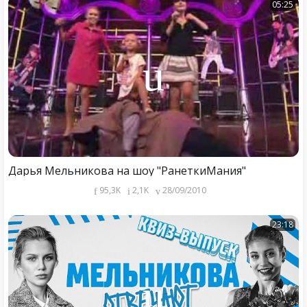
05:25
Дарья Мельникова на шоу "РанеткиМания"
95,3K
2,1K
28/09/2010
23:18