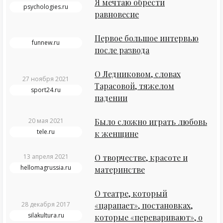
Я мечтаю обрести
psychologies.ru
равновесие
Первое большое интервью
funnew.ru
после развода
О Ледниковом, словах
27 ноября 2021
Тарасовой, тяжелом
sport24.ru
падении
20 мая 2021
Было сложно играть любовь
tele.ru
к женщине
13 апреля 2021
О творчестве, красоте и
hellomagrussia.ru
материнстве
О театре, который
28 декабря 2017
«царапает», постановках,
silakultura.ru
которые «переваривают», о