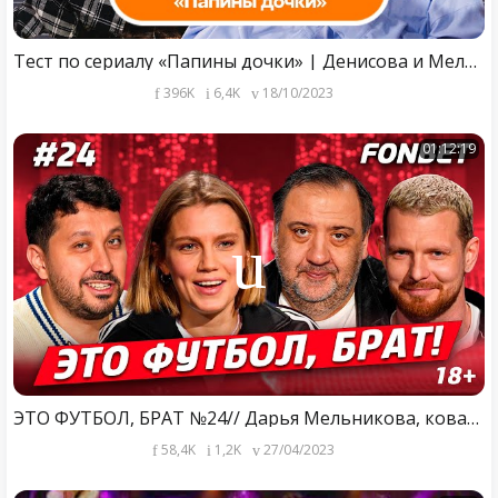
Тест по сериалу «Папины дочки» | Денисова и Мельникова
396K
6,4K
18/10/2023
01:12:19
ЭТО ФУТБОЛ, БРАТ №24// Дарья Мельникова, коварство Семака, угадываем футболистов, большой розыгрыш
58,4K
1,2K
27/04/2023