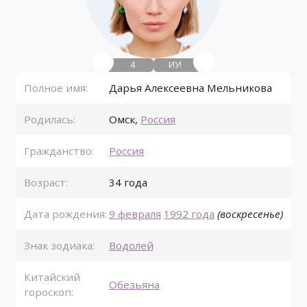
4
ИУ!
Полное имя:
Дарья Алексеевна Мельникова
Родилась:
Омск
,
Россия
Гражданство:
Россия
Возраст:
34 года
Дата рождения:
9 февраля
1992 года
(воскресенье)
Знак зодиака:
Водолей
Китайский
Обезьяна
гороскоп: