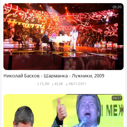
03:20
Николай Басков - Шарманка - Лужники, 2009
15,3M
43,0K
08/11/2011
04:17