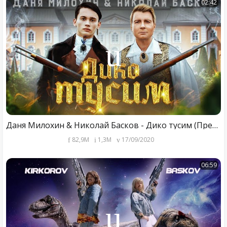
02:42
Даня Милохин & Николай Басков - Дико тусим (Премьера клипа / 2020)
82,9M
1,3M
17/09/2020
06:59