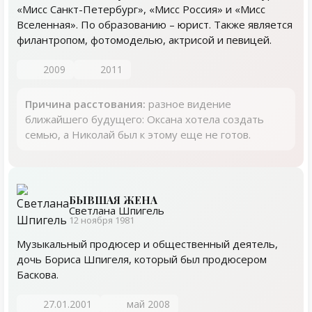
«Мисс Санкт-Петербург», «Мисс Россия» и «Мисс
Вселенная». По образованию – юрист. Также является
филантропом, фотомоделью, актрисой и певицей.
2009
2011
Причина расстования:
разное видение
ближайшего будущего: Оксана хотела создать
семью, а Николай был к этому еще не готов.
БЫВШАЯ ЖЕНА
Светлана Шпигель
12 ноября 1981
Музыкальный продюсер и общественный деятель,
дочь Бориса Шпигеля, который был продюсером
Баскова.
27.01.2001
май 2008