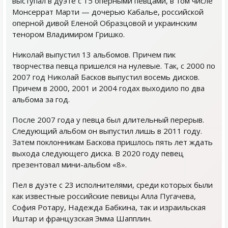
выступал в дуэте с 15 оперными певцами, в том числе
Монсеррат Марти — дочерью Кабалье, российской
оперной дивой Еленой Образцовой и украинским
тенором Владимиром Гришко.
Николай выпустил 13 альбомов. Причем пик
творчества певца пришелся на нулевые. Так, с 2000 по
2007 год Николай Басков выпустил восемь дисков.
Причем в 2000, 2001 и 2004 годах выходило по два
альбома за год.
После 2007 года у певца был длительный перерыв.
Следующий альбом он выпустил лишь в 2011 году.
Затем поклонникам Баскова пришлось пять лет ждать
выхода следующего диска. В 2020 году певец
презентовал мини-альбом «8».
Пел в дуэте с 23 исполнителями, среди которых были
как известные российские певицы Алла Пугачева,
София Ротару, Надежда Бабкина, так и израильская
Иштар и французская Эмма Шапплин.