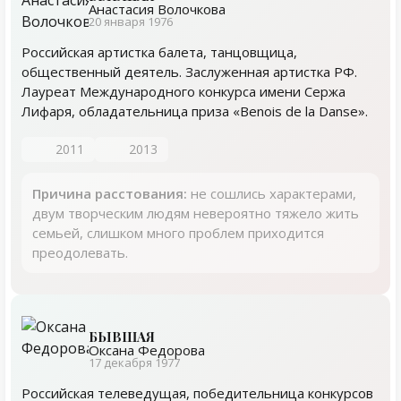
Анастасия Волочкова
20 января 1976
Российская артистка балета, танцовщица,
общественный деятель. Заслуженная артистка РФ.
Лауреат Международного конкурса имени Сержа
Лифаря, обладательница приза «Benois de la Danse».
2011
2013
Причина расстования:
не сошлись характерами,
двум творческим людям невероятно тяжело жить
семьей, слишком много проблем приходится
преодолевать.
БЫВШАЯ
Оксана Федорова
17 декабря 1977
Российская телеведущая, победительница конкурсов