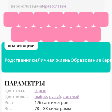
Вероисповедание:
Православие
Официальный сайт
Википедия
КиноПоиск
Ютуб
ВК
Фейсбук
Одно
Инстаграм
Телеграм
Твиттер
ТикТок
Яндекс.Дзен
Фикбук
#НАВИГАЦИЯ:
Родственники
Личная жизнь
Образование
Кар
Параметры
ПАРАМЕТРЫ
Цвет глаз:
серые
Цвет волос:
омбре
,
русый
,
светлый
Рост:
176 сантиметров
Вес:
78 – 88 килограмм