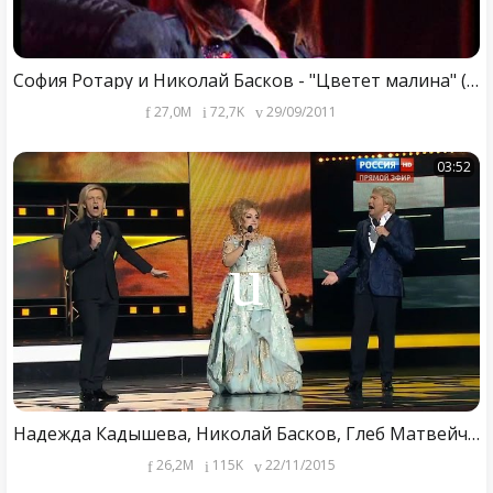
София Ротару и Николай Басков - "Цветет малина" (2005)
27,0M
72,7K
29/09/2011
03:52
Надежда Кадышева, Николай Басков, Глеб Матвейчук – Широка река.
26,2M
115K
22/11/2015