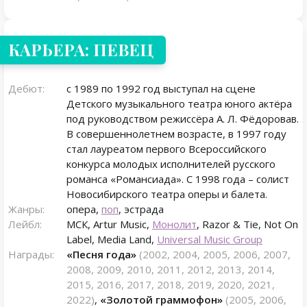
КАРЬЕРА: ПЕВЕЦ
Дебют:
с 1989 по 1992 год выступал на сцене
Детского музыкального театра юного актёра
под руководством режиссёра А. Л. Фёдоровав.
В совершеннолетнем возрасте, в 1997 году
стал лауреатом первого Всероссийского
конкурса молодых исполнителей русского
романса «Романсиада». С 1998 года – солист
Новосибирского театра оперы и балета.
Жанры:
опера,
поп
, эстрада
Лейбл:
МСК, Artur Music,
Монолит
, Razor & Tie, Not On
Label, Media Land,
Universal Music Group
Награды:
«Песня года»
(2002, 2004, 2005, 2006, 2007,
2008, 2009, 2010, 2011, 2012, 2013, 2014,
2015, 2016, 2017, 2018, 2019, 2020, 2021,
2022)
,
«Золотой граммофон»
(2005, 2006,