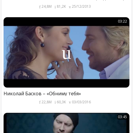
24,8M
81,2K
25/12/2013
03:22
Николай Басков – «Обниму тебя»
22,8M
60,3K
03/03/2016
03:45