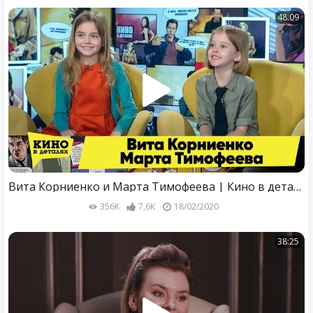
48:09
Вита Корниенко и Марта Тимофеева | Кино в деталях 18.02.2020
356K
7,6K
18/02/2020
38:25