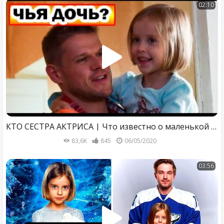
02:10
КТО СЕСТРА АКТРИСА | Что известно о маленькой актрисе Виталии Корниенко
83,6K
845
06/05/2020
03:56