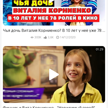
Чья дочь Виталия Корниенко? В 10 лет у неё уже 78 ролей в кино
300K
3,6K
14/12/2020
01:29
Финник и Вита Корниенко - "Невидимый герой"