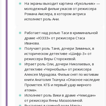
На экраны выходит картина «Кукольник» —
молодежный фильм ужасов от режиссера
Романа Амслера, в котором актриса
исполняет роль Ани.
Работает над ролью Таси в криминальной
драме «ЮЗЗЗ» от режиссера Стаса
Иванова.
Получает роль Таня, дочери Зиминых, в
историческом детективе «Шифр-3» от
режиссера Веры Сторожевой.
Играет роль Оли, дочери Николаевых, в
детективе «Чернобыль» от режиссера
Алексея Мурадова. Фильм снят по мотивам
книги Анатолия Ткачука «Опасное наследие
Прометея. КГБ и первый удар мирного
атома».
Исполняет роль Вики в драме «Чемодан»
от режиссера Янны Мазазолиной.
Выступает в главной роли Марты