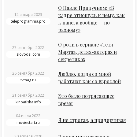
О Павле Прилучном: «В
12 января 2023
кадре отношусь к нему, как
teleprogramma.pro
к папе, а вообще — по-
разному»
О роли в сериале «Тетя
27 сентября 2022
Марта», детях-актерах и
slovodel.com
секретиках
26 сентября 2022
Люблю, когда со мной
tvmag.ru
работают как со взрослой
21 сентября 2022
Это было потрясающее
kinoafisha.info
время
04 июля 2022
Я не строгая, а придирчивая
moviestart.ru
30 апреля 2020
В кино мне классно и