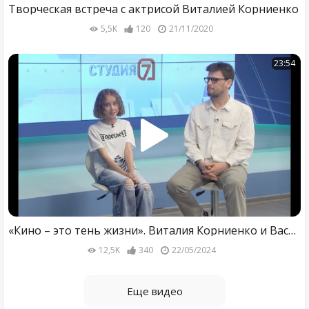
Творческая встреча с актрисой Виталией Корниенко
5,5K
120
21/11/2020
23:54
«Кино – это тень жизни». Виталия Корниенко и Василий Буйлов - о работе в кино и юных актерах
12,5K
340
22/05/2024
Еще видео