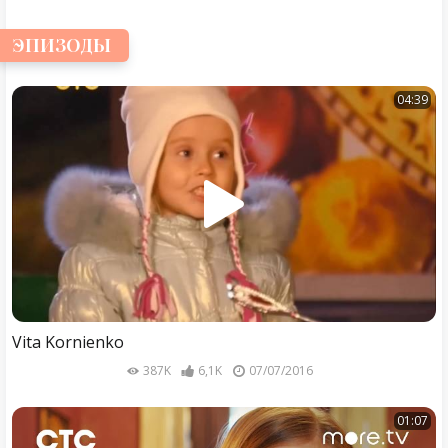
ЭПИЗОДЫ
04:39
Vita Kornienko
387K
6,1K
07/07/2016
01:07