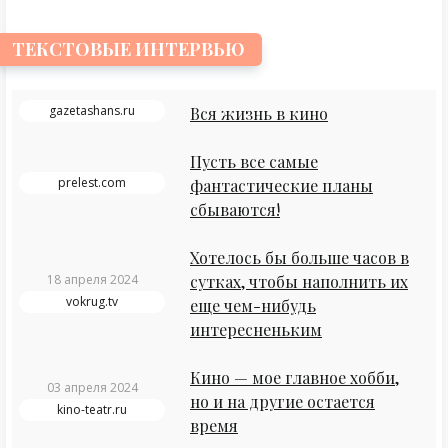
ТЕКСТОВЫЕ ИНТЕРВЬЮ
gazetashans.ru
Вся жизнь в кино
Пусть все самые
prelest.com
фантастические планы
сбываются!
Хотелось бы больше часов в
18 апреля 2024
сутках, чтобы наполнить их
vokrug.tv
еще чем-нибудь
интересненьким
Кино — мое главное хобби,
03 апреля 2024
но и на другие остается
kino-teatr.ru
время