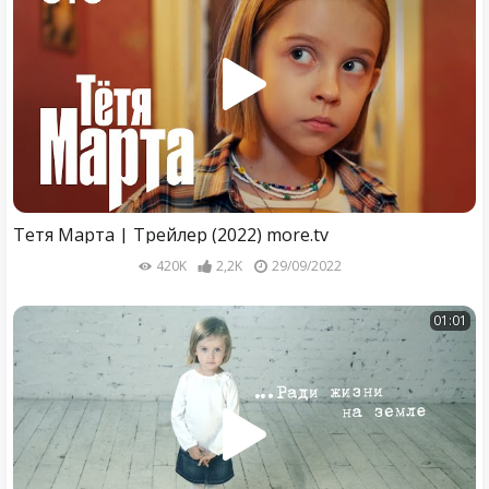
Тетя Марта | Трейлер (2022) more.tv
420K
2,2K
29/09/2022
01:01