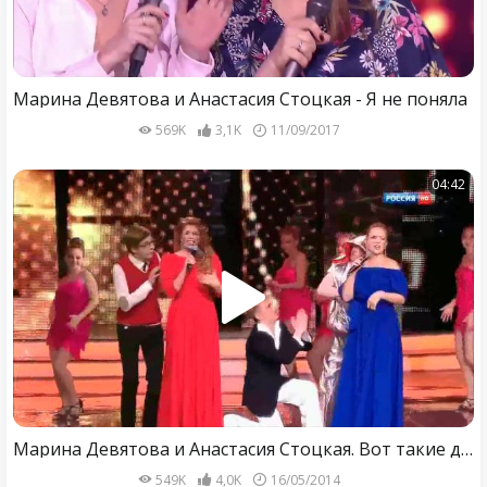
Марина Девятова и Анастасия Стоцкая - Я не поняла
569K
3,1K
11/09/2017
04:42
Марина Девятова и Анастасия Стоцкая. Вот такие дела.
549K
4,0K
16/05/2014