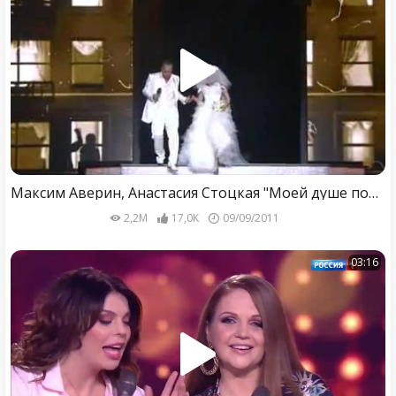
Максим Аверин, Анастасия Стоцкая "Моей душе покоя нет"
2,2M
17,0K
09/09/2011
03:16