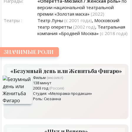
Награды:
«Оперетта–Мюзикл / Женская роль»
по
версии национальной театральной
премии «Золотая маска»
(2022)
Театры :
Театр Луны
(с 2001 года)
, Московский
театр оперетты
(2002 год)
, Театральная
компания «Бродвей Москва»
(с 2018 года)
ЗНАЧИМЫЕ РОЛИ
«Безумный день или Женитьба Фигаро»
Фильм
(мюзикл)
138 минут
2003 год
(Россия)
Студия: «Мелорама продакшн»
Роль: Сюзанна
«Шут и Венера»