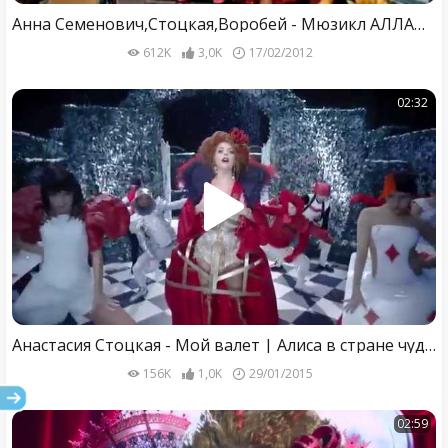
Анна Семенович,Стоцкая,Воробей - Мюзикл АЛЛАДИН.Сюжет02
612K
3,0K
17/02/2012
02:32
Анастасия Стоцкая - Мой валет | Алиса в стране чудес
156K
1,0K
29/01/2015
02:59