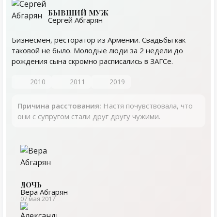
БЫВШИЙ МУЖ
Cергей Абгарян
Бизнесмен, ресторатор из Армении. Свадьбы как
таковой не было. Молодые люди за 2 недели до
рождения сына скромно расписались в ЗАГСе.
2010
2011
2019
Причина расстования:
Настя почувствовала, что
они с супругом стали друг другу чужими.
ДОЧЬ
Вера Абгарян
07 мая 2017