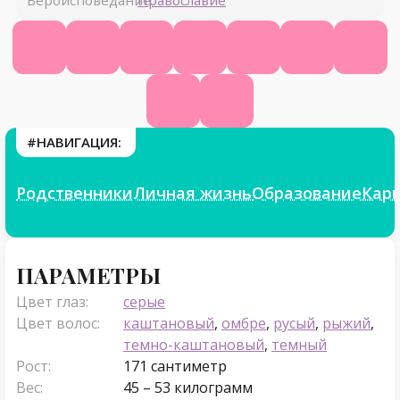
Вероисповедание:
Православие
Официальный сайт
Википедия
КиноПоиск
Ютуб
ВК
Фейсбук
Инст
Твиттер
Фикбук
#НАВИГАЦИЯ:
Родственники
Личная жизнь
Образование
Кар
Параметры
ПАРАМЕТРЫ
Цвет глаз:
серые
Цвет волос:
каштановый
,
омбре
,
русый
,
рыжий
,
темно-каштановый
,
темный
Рост:
171 сантиметр
Вес:
45 – 53 килограмм