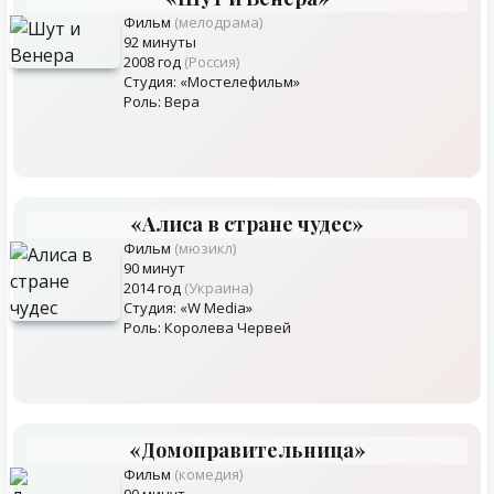
Фильм
(мелодрама)
92 минуты
2008 год
(Россия)
Студия: «Мостелефильм»
Роль: Вера
«Алиса в стране чудес»
Фильм
(мюзикл)
90 минут
2014 год
(Украина)
Студия: «W Media»
Роль: Королева Червей
«Домоправительница»
Фильм
(комедия)
90 минут