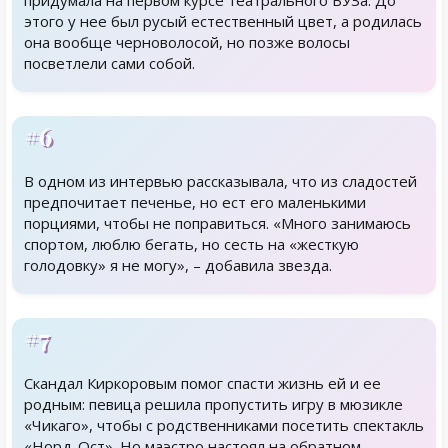
придумала на первом курсе театрального ВУЗа. До
этого у нее был русый естественный цвет, а родилась
она вообще черноволосой, но позже волосы
посветлели сами собой.
#6
В одном из интервью рассказывала, что из сладостей
предпочитает печенье, но ест его маленькими
порциями, чтобы не поправиться. «Много занимаюсь
спортом, люблю бегать, но сесть на «жесткую
голодовку» я не могу», – добавила звезда.
#7
Скандал Киркоровым помог спасти жизнь ей и ее
родным: певица решила пропустить игру в мюзикле
«Чикаго», чтобы с родственниками посетить спектакль
«Норд-Ост». Но маэстро настоял на обратном.