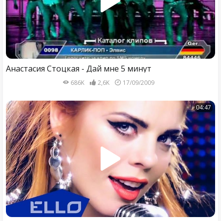
Анастасия Стоцкая - Дай мне 5 минут
686K
2,6K
17/09/2009
04:47