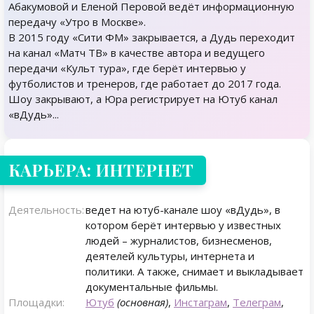
Абакумовой и Еленой Перовой ведёт информационную
передачу «Утро в Москве».
В 2015 году «Сити ФМ» закрывается, а Дудь переходит
на канал «Матч ТВ» в качестве автора и ведущего
передачи «Культ тура», где берёт интервью у
футболистов и тренеров, где работает до 2017 года.
Шоу закрывают, а Юра регистрирует на Ютуб канал
«вДудь»...
КАРЬЕРА: ИНТЕРНЕТ
Деятельность:
ведет на ютуб-канале шоу «вДудь», в
котором берёт интервью у известных
людей – журналистов, бизнесменов,
деятелей культуры, интернета и
политики. А также, снимает и выкладывает
документальные фильмы.
Площадки:
Ютуб
(основная)
,
Инстаграм
,
Телеграм
,