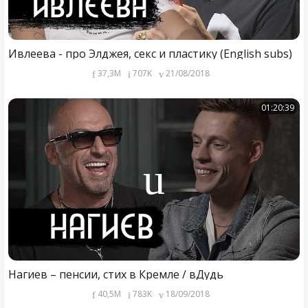
Ивлеева - про Элджея, секс и пластику (English subs)
37,3M
707K
21/08/2018
01:20:39
Нагиев – пенсии, стих в Кремле / вДудь
40,5M
783K
18/09/2018