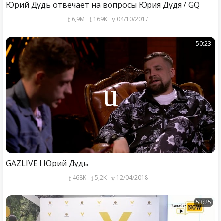
Юрий Дудь отвечает на вопросы Юрия Дудя / GQ
6,9M
169K
04/10/2017
50:23
GAZLIVE l Юрий Дудь
468K
5,2K
12/04/2018
53:25