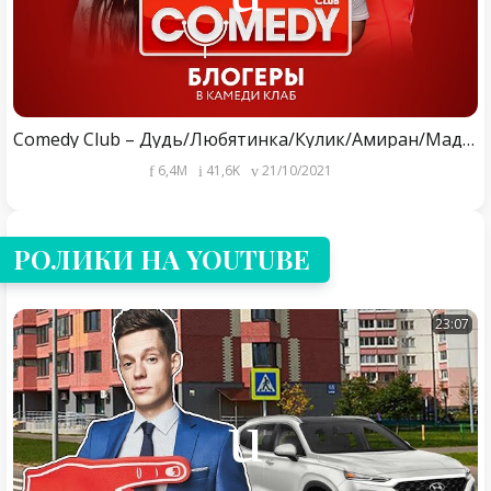
Comedy Club – Дудь/Любятинка/Кулик/Амиран/Мадам Кака/Гасанов/Соболев + Backstage Прожарка
6,4M
41,6K
21/10/2021
РОЛИКИ НА YOUTUBE
23:07