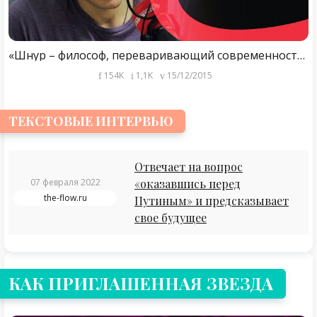
«Шнур – философ, переваривающий современность». Юрий Дудь в «Спорт после ужина»
154K
1,1K
15/12/2015
ТЕКСТОВЫЕ ИНТЕРВЬЮ
Отвечает на вопрос
07 февраля 2022
«оказавшись перед
the-flow.ru
Путиным» и предсказывает
свое будущее
КАК ПРИГЛАШЕННАЯ ЗВЕЗДА