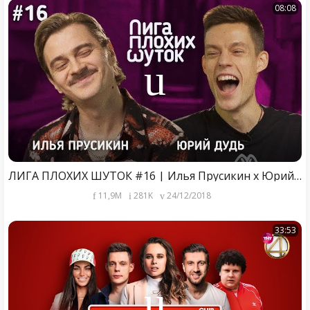
08:08
ЛИГА ПЛОХИХ ШУТОК #16 | Илья Прусикин х Юрий Дудь
11,9M
281K
24/12/2018
33:53