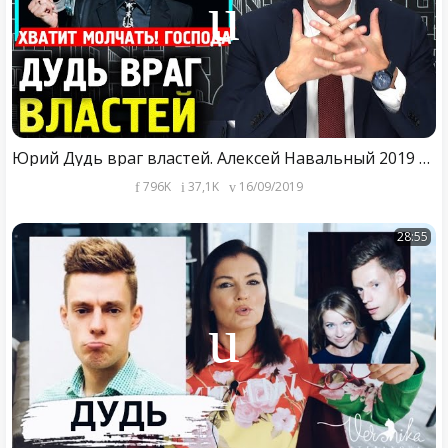
Юрий Дудь враг властей. Алексей Навальный 2019 Соловьев про Дудя
796K
37,1K
16/09/2019
28:55