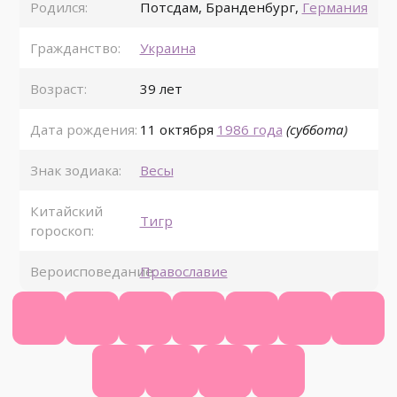
Родился:
Потсдам
,
Бранденбург
,
Германия
Гражданство:
Украина
Возраст:
39 лет
Дата рождения:
11 октября
1986 года
(суббота)
Знак зодиака:
Весы
Китайский
Тигр
гороскоп:
Вероисповедание:
Православие
Официальный сайт
Википедия
КиноПоиск
Ютуб
ВК
Фейсбук
Одно
Инстаграм
Телеграм
Твиттер
Фикбук