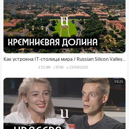
Как устроена IT-столица мира / Russian Silicon Valley (English subs)
53,9M
976K
23/04/2020
59:25