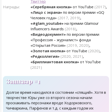
Твиттер
Награды:
«Серебряная кнопка»
от YouTube
(2017)
,
«Лицо с экрана»
по версии премии «GQ
Человек года»
(2017, 2019)
,
«#glam_youtube»
на премии Glamour
Influencers Awards
(2018)
,
«Видеодокумент»
по версии премии
«Профессия – журналист» фонда
«Открытая Россия»
(2019, 2020)
,
«Золотая кнопка»
от YouTube
(2020)
,
«Редколлегия»
(2020, 2021)
,
«Бриллиантовая кнопка»
от YouTube
(2021)
Зашквар #1
Долгое время находился в состоянии «спящий». Хотя в
творчестве Юры уже со второго сезона начали
проскакивать персонажи вроде Ходорковского,
Чичваркина, Парфенов и т.д. с каждым годом их