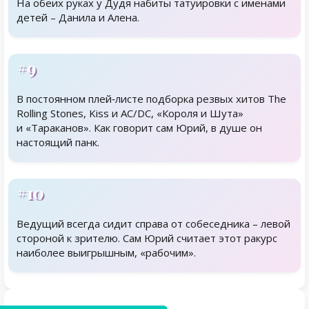
На обеих руках у Дудя набиты татуировки с именами
детей – Данила и Алена.
#9
В постоянном ­плей‑листе подборка резвых хитов The
Rolling Stones, Kiss и AC/DC, «Короля и Шута»
и «Тараканов». Как говорит сам Юрий, в душе он
настоящий панк.
#10
Ведущий всегда сидит справа от собеседника – левой
стороной к зрителю. Сам Юрий считает этот ракурс
наиболее выигрышным, «рабочим».
Родственники