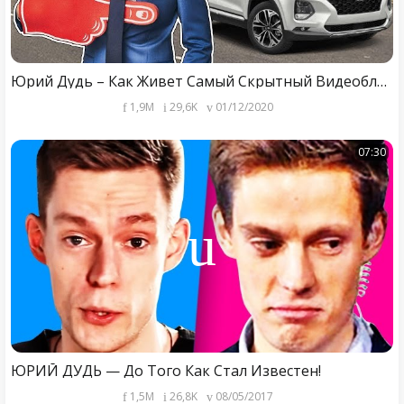
Юрий Дудь – Как Живет Самый Скрытный Видеоблогер России
1,9M
29,6K
01/12/2020
07:30
ЮРИЙ ДУДЬ — До Того Как Стал Известен!
1,5M
26,8K
08/05/2017