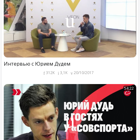
Интервью с Юрием Дудем
312K
3,1K
20/10/2017
54:22