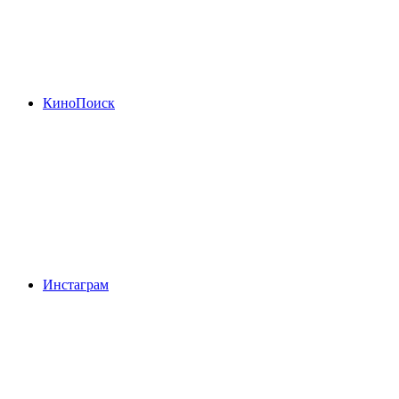
КиноПоиск
Инстаграм