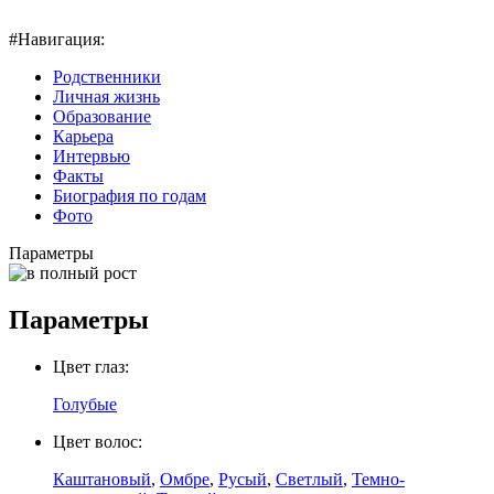
#Навигация:
Родственники
Личная жизнь
Образование
Карьера
Интервью
Факты
Биография по годам
Фото
Параметры
Параметры
Цвет глаз:
Голубые
Цвет волос:
Каштановый
,
Омбре
,
Русый
,
Светлый
,
Темно-