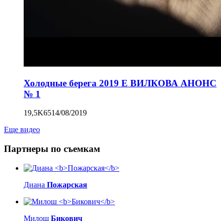
Холодные берега 2019 Е ВИЛКОВА АНОНС
№ 1
19,5K
65
14/08/2019
Еще видео
Партнеры по съемкам
Диана
Пожарская
Милош
Бикович