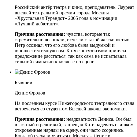
Российский актёр театра и кино, преподаватель. Лауреат
высшей театральной премии города Москвы
«Хрустальная Турандот» 2005 года в номинации
«Лучший дебютант».
Причина расстования:
чувства, которые так
стремительно возникли, исчезли с такой же скоростью.
Петр осознал, что его любовь была выдумкой и
юношеским импульсом. Катя с энтузиазмом приняла
предложение расстаться, так как сама не испытывала
сильной симпатии к коллеге по сцене.
Бывший
Денис Фролов
На последнем курсе Нижегородского театрального стала
встречаться со студентом Высшей школы экономики.
Причина расстования:
неадкватность Дениса. Он был
властный и ревнивый, запрещал Кате надевать слишком
откровенные наряды на сцену, они часто ссорились.
Когда оба уехали учиться в Москву – Денис в