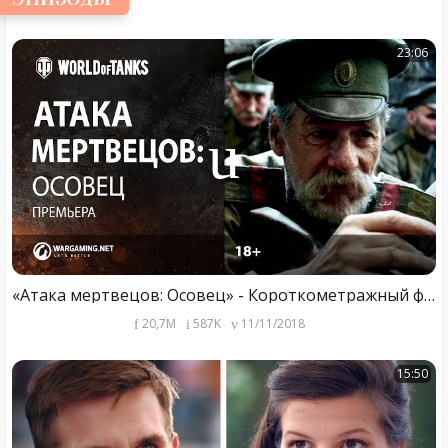
23:06
«Атака мертвецов: Осовец» - Короткометражный фильм
20,7M
587K
11/11/2018
15:50