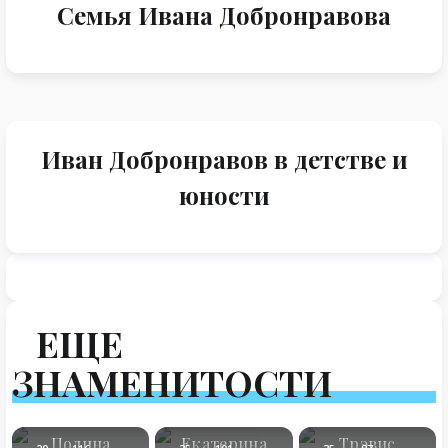
Семья Ивана Добронравова
Иван Добронравов в детстве и
юности
ЕЩЕ
ЗНАМЕНИТОСТИ
Полина
Екатерина
Трэвис