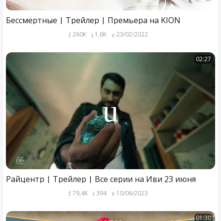
Бессмертные | Трейлер | Премьера на KION
260K
1,6K
23/02/2022
02:27
Райцентр | Трейлер | Все серии на Иви 23 июня
79,4K
394
10/06/2023
01:30