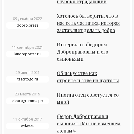
глубоко страдающий
Хотелось бы верить, что в
09 декабря 2022
нас есть частичка, которая
dobro.press
заставляет делать добро
Интервью с Федором
11 сентября 2021
Добронравовым и его
kinoreporter.ru
сыновьями
29 июня 2021
Об искусстве как
teatrtogo.ru
строительстве из пустоты
23 марта 2019
Иногда отец советуется со
teleprogramma.pro
мной
Федор Добронравов и
11 октября 2017
сыновья: «Мы не изменяем
wday.ru
женам!»