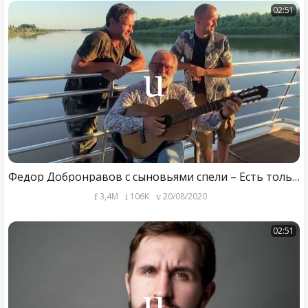
02:51
Федор Добронравов с сыновьями спели – Есть только миг (Земля Санникова), Александр Зацепин,
3,4M
106K
20/08/2020
02:51