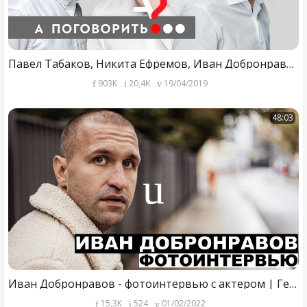
Павел Табаков, Никита Ефремов, Иван Добронравов в спецпроекте «Следующие...» // А поговорить?..
903K
20,4K
19/04/2019
48:03
Иван Добронравов - фотоинтервью с актером | Георгий За Кадром. Выпуск 68
15,3K
524
01/02/2022