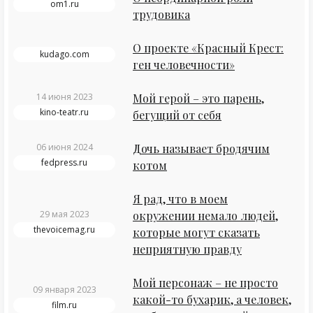
om1.ru
трудовика
О проекте «Красный Крест:
kudago.com
ген человечности»
14 июня 2023
Мой герой – это парень,
kino-teatr.ru
бегущий от себя
06 июня 2024
Дочь называет бродячим
fedpress.ru
котом
Я рад, что в моем
29 мая 2023
окружении немало людей,
thevoicemag.ru
которые могут сказать
неприятную правду
Мой персонаж – не просто
09 января 2023
какой-то бухарик, а человек,
film.ru