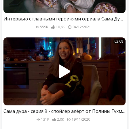
Интервью с главными героинями сериала Сама Дура-2
559K
10,6K
04/12/2021
02:08
Сама дура - серия 9 - спойлер алёрт от Полины Гухман :)
131K
2,0K
19/11/2020