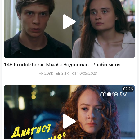
14+ Prodolzhenie MiyaGi Эндшпиль - Люби меня
203K
3,1K
10/05/2023
02:26