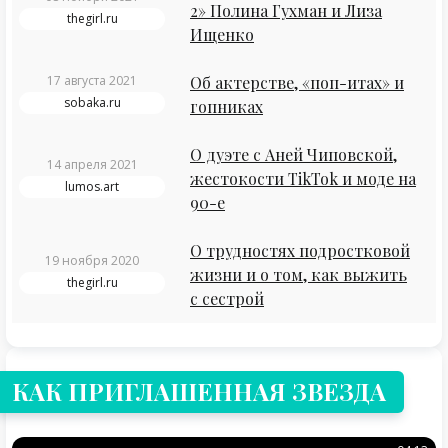
2» Полина Гухман и Лиза
thegirl.ru
Ищенко
17 августа 2021
Об актерстве, «поп-итах» и
sobaka.ru
гопниках
О дуэте с Аней Чиповской,
14 апреля 2021
жестокости TikTok и моде на
lumos.art
90-е
О трудностях подростковой
19 ноября 2020
жизни и о том, как выжить
thegirl.ru
с сестрой
КАК ПРИГЛАШЕННАЯ ЗВЕЗДА