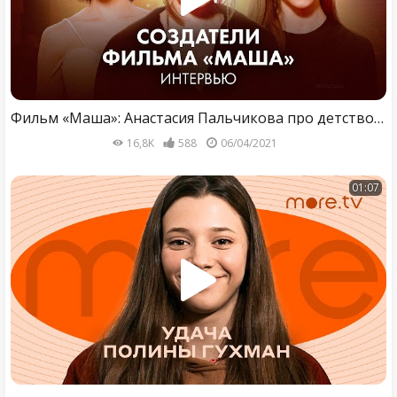
Фильм «Маша»: Анастасия Пальчикова про детство, бандитов, 90-е, Балабанова, Аню Чиповскую
16,8K
588
06/04/2021
01:07