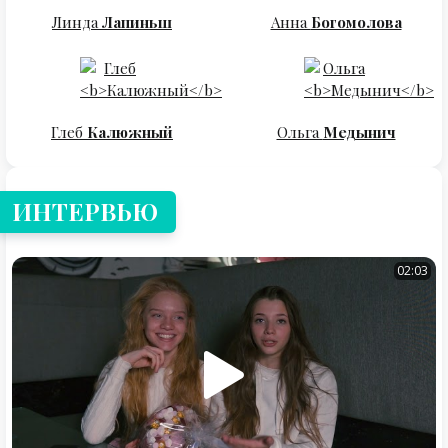
Линда
Лапиньш
Анна
Богомолова
Глеб
Калюжный
Ольга
Медынич
ИНТЕРВЬЮ
02:03