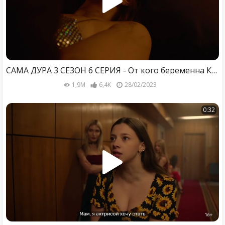
САМА ДУРА 3 СЕЗОН 6 СЕРИЯ - От кого беременна Крис???😲
1,9M
6,4K
28/02/2023
0:32