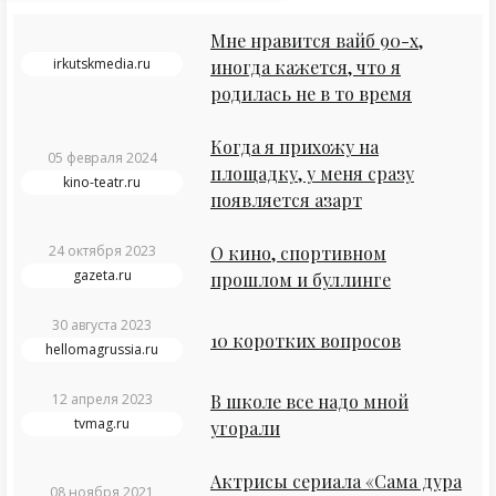
Мне нравится вайб 90-х,
irkutskmedia.ru
иногда кажется, что я
родилась не в то время
Когда я прихожу на
05 февраля 2024
площадку, у меня сразу
kino-teatr.ru
появляется азарт
24 октября 2023
О кино, спортивном
gazeta.ru
прошлом и буллинге
30 августа 2023
10 коротких вопросов
hellomagrussia.ru
12 апреля 2023
В школе все надо мной
tvmag.ru
угорали
Актрисы сериала «Сама дура
08 ноября 2021