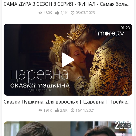
САМА ДУРА 3 СЕЗОН 8 СЕРИЯ - ФИНАЛ - Самая большая ссора сестёр
480K
4,1K
03/03/2023
01:23
Сказки Пушкина. Для взрослых | Царевна | Трейлер (2021) more.tv
191K
2,8K
16/11/2021
01:50