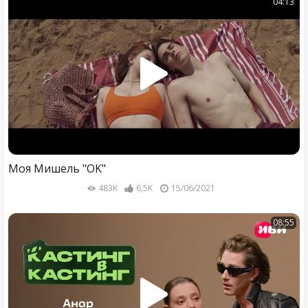
04:13
Моя Мишель "OK"
483K
6,5K
15/06/2021
08:55