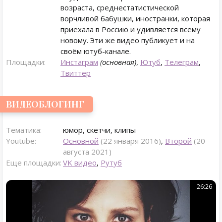
возраста, среднестатистической
ворчливой бабушки, иностранки, которая
приехала в Россию и удивляется всему
новому. Эти же видео публикует и на
своём ютуб-канале.
Площадки:
Инстаграм
(основная)
,
Ютуб
,
Телеграм
,
Твиттер
ВИДЕОБЛОГИНГ
Тематика:
юмор, скетчи, клипы
Youtube:
Основной
(22 января 2016)
,
Второй
(20
августа 2021)
Еще площадки:
VK видео
,
Рутуб
26:26