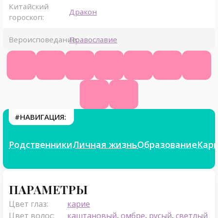
Китайский
Дракон
гороскоп:
Вероисповедание:
Православие
Википедия
КиноПоиск
Ютуб
ВК
Фейсбук
Инстаграм
Теле
Твиттер
ТикТок
#НАВИГАЦИЯ:
Родственники
Личная жизнь
Образование
Кар
Параметры
ПАРАМЕТРЫ
Цвет глаз:
карие
Цвет волос:
каштановый
,
омбре
,
русый
,
светлый