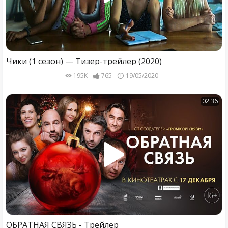
Чики (1 сезон) — Тизер-трейлер (2020)
195K
765
19/05/2020
02:36
ОБРАТНАЯ СВЯЗЬ - Трейлер