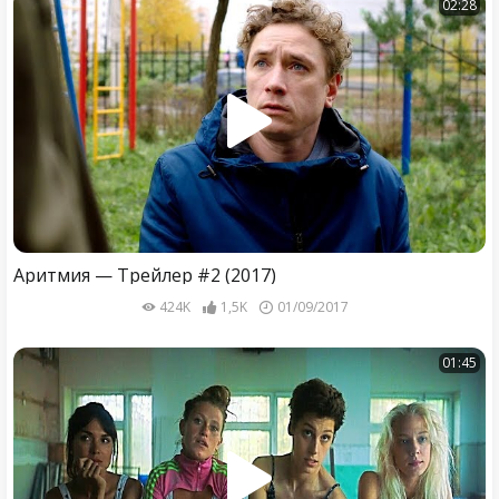
02:28
Аритмия — Трейлер #2 (2017)
424K
1,5K
01/09/2017
01:45