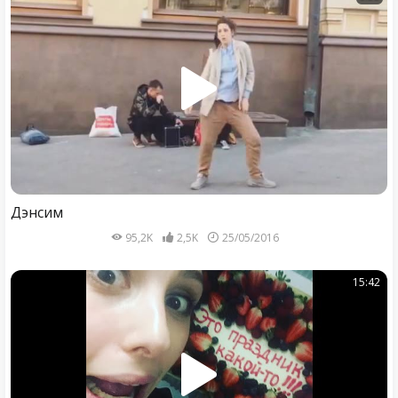
Дэнсим
95,2K
2,5K
25/05/2016
15:42