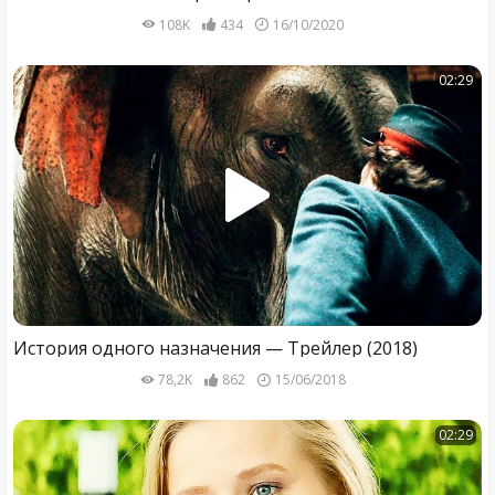
108K
434
16/10/2020
02:29
История одного назначения — Трейлер (2018)
78,2K
862
15/06/2018
02:29