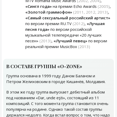
MTV Romania Music Awards
(2002, 2004)
,
«Сингл года»
на премии Echo Awards
(2005)
,
«Золотой граммофон»
(2011, 2012, 2013)
,
«Самый сексуальный российский артист»
по версии премии RU.TV
(2012)
,
«Лучшая
песня года»
по версии российской
музыкальной телепередачи «20 лучших
песен»
(2013)
,
«Лучший певец»
по версии
реальной премии MusicBox
(2013)
В СОСТАВЕ ГРУППЫ «O-ZONE»
Группа основана в 1999 году Даном Баланом и
Петром Желиховским в городе Кишинёв, Молдавия.
В этом же году группа выпускает дебютный альбом
под названием «Dar, unde eşti», состоящий из 11
композиций. С того момента группа становится очень
популярна на родине. Однако такой состав группы
держался недолго. Когда встал вопрос о том, что надо