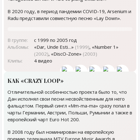
В 2020 году, в период пандемии COVID-19, Arsenium и
Radu представили совместную песню «Lay Down».
В группе:
с 1999 по 2005 год
Альбомы:
«Dar, Unde Esti…»
(1999)
, «Number 1»
(2002)
, «DiscO-Zone»
(2003)
Клипы:
4 видео
КАК «CRAZY LOOP»
Отличительной особенностью проекта было то, что
Дан исполнял свои песни несвойственным для него
фальцетом. Первый сингл «Mm-ma-ma» сразу попал в
чарты Германии, Австрии, Польши, Румынии а также в
европейский чарт Euro Hot 200.
В 2008 году был номинирован на европейскую
премию телеканала MTV Europe Music Awards в