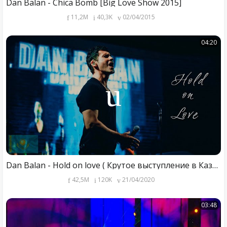
Dan Balan - Chica Bomb [Big Love Show 2015]
11,2M
40,3K
02/04/2015
04:20
Dan Balan - Hold on love ( Крутое выступление в Казахстане) • MIK
42,5M
120K
21/04/2020
03:48