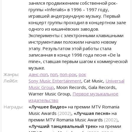
занялся продвижением собственной рок-
группы «Inferialis» в 1996 – 1997 году,
игравшей андеграундную музыку. Первый
концерт группы проходил в концертном зале
одного из кишинёвских заводов.
Эксперименты с электронными клавишными
инструментами положили начало новому
этапу. Результатом этой работы стала
записанная в конце 1998 года песня «De la
mine», ставшая первым шагом к коммерческой
музыке.
Жанры:
данс-поп
,
поп
,
поп-рок
,
рок
Лейбл:
Sony Music Entertainment
, Cat Music,
Universal
Music Group
, Moon Records, Gala Records,
Warner Music Group,
Первое музыкальное
издательство
Награды:
«Лучшее Видео»
на премии MTV Romania
Music Awards
(2002)
,
«Лучшая песня»
на
премии MTV Romania Music Awards
(2002)
,
«Лучший танцевальный трек»
на премии