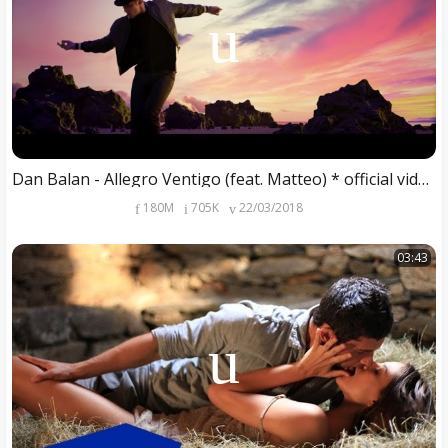
Dan Balan - Allegro Ventigo (feat. Matteo) * official video 2018
180M
705K
22/03/2018
03:43