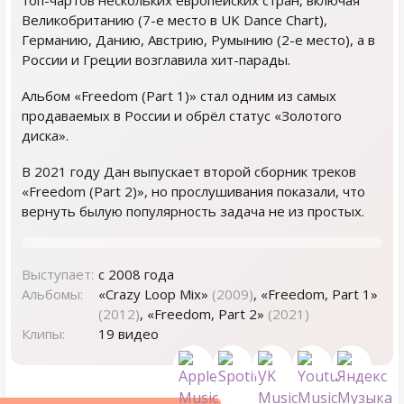
топ-чартов нескольких европейских стран, включая
Великобританию (7-е место в UK Dance Chart),
Германию, Данию, Австрию, Румынию (2-е место), а в
России и Греции возглавила хит-парады.
Альбом «Freedom (Part 1)» стал одним из самых
продаваемых в России и обрёл статус «Золотого
диска».
В 2021 году Дан выпускает второй сборник треков
«Freedom (Part 2)», но прослушивания показали, что
вернуть былую популярность задача не из простых.
Выступает:
с 2008 года
Альбомы:
«Crazy Loop Mix»
(2009)
, «Freedom, Part 1»
(2012)
, «Freedom, Part 2»
(2021)
Клипы:
19 видео