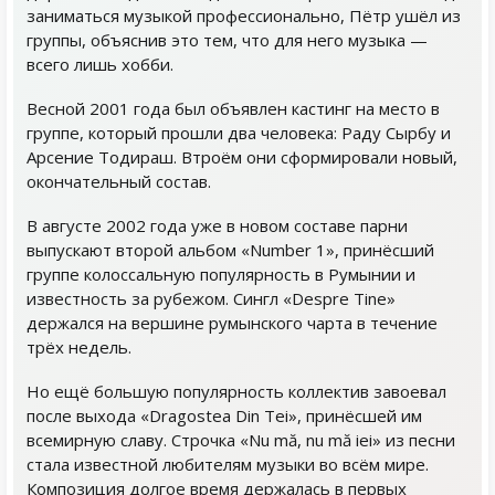
заниматься музыкой профессионально, Пётр ушёл из
группы, объяснив это тем, что для него музыка —
всего лишь хобби.
Весной 2001 года был объявлен кастинг на место в
группе, который прошли два человека: Раду Сырбу и
Арсение Тодираш. Втроём они сформировали новый,
окончательный состав.
В августе 2002 года уже в новом составе парни
выпускают второй альбом «Number 1», принёсший
группе колоссальную популярность в Румынии и
известность за рубежом. Cингл «Despre Tine»
держался на вершине румынского чарта в течение
трёх недель.
Но ещё большую популярность коллектив завоевал
после выхода «Dragostea Din Tei», принёсшей им
всемирную славу. Строчка «Nu mă, nu mă iei» из песни
стала известной любителям музыки во всём мире.
Композиция долгое время держалась в первых