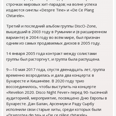
строчках мировых хит-парадов; на волне успеха
издаются синглы «Despre Tine» и «De Ce Plang
Chitarele».
Третий и последний альбом группы DiscO-Zone,
вышедший в 2003 году в Румынии и (в расширенном
варианте) в 2004 году во всём мире, был признан
одним из самых продаваемых дисков в 2005 году.
14 января 2005 года контракт между солистами
группы был расторгнут, и группа была распущена.
9—10 мая 2017 года, спустя двенадцать лет, группа
временно возродилась и дала два концерта: в
Бухаресте и Кишинёве. В 2020 году трио
воссоединилось, чтобы выступить на концерте
«Revelion 2020. Disco Night Fever» перед 90-тысячной
аудиторией, мероприятие, посвящено Дню Европы в
Бухаресте. Дан Балан, Арсениум и Раду Сырбу
исполнили свои старые хиты, среди которых были
«Dragostea din tei» и «De ce plâng chitarele».