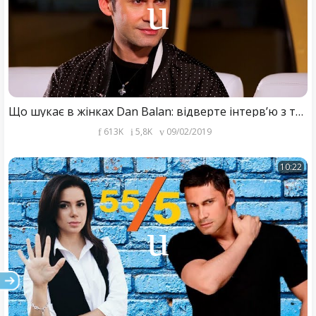
Що шукає в жінках Dan Balan: відверте інтерв’ю з тренером “Голосу країни”
613K
5,8K
09/02/2019
10:22