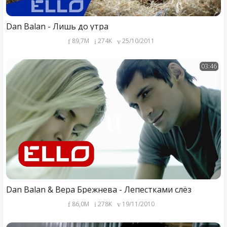
Dan Balan - Лишь до утра
89,7M
274K
25/10/2011
03:46
Dan Balan & Вера Брежнева - Лепестками слёз
86,0M
278K
19/11/2010