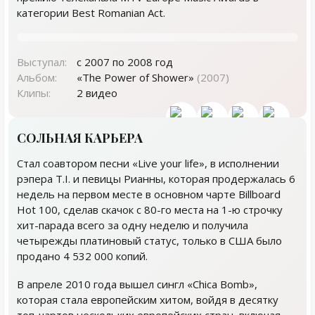
категории Best Romanian Act.
Выступал:
с 2007 по 2008 год
Альбом:
«The Power of Shower»
(2007)
Клипы:
2 видео
СОЛЬНАЯ КАРЬЕРА
Cтал соавтором песни «Live your life», в исполнении
рэпера T.I. и певицы Рианны, которая продержалась 6
недель на первом месте в основном чарте Billboard
Hot 100, сделав скачок с 80-го места на 1-ю строчку
хит-парада всего за одну неделю и получила
четырежды платиновый статус, только в США было
продано 4 532 000 копий.
В апреле 2010 года вышел сингл «Chica Bomb»,
которая стала европейским хитом, войдя в десятку