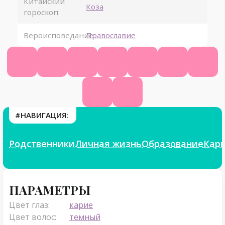
Китайский
Коза
гороскоп:
Вероисповедание:
Православие
Официальный сайт
Википедия
КиноПоиск
Ютуб
ВК
Фейсбук
Инст
Твиттер
Фикбук
#НАВИГАЦИЯ:
Родственники
Личная жизнь
Образование
Кар
Параметры
ПАРАМЕТРЫ
Цвет глаз:
карие
Цвет волос:
темный