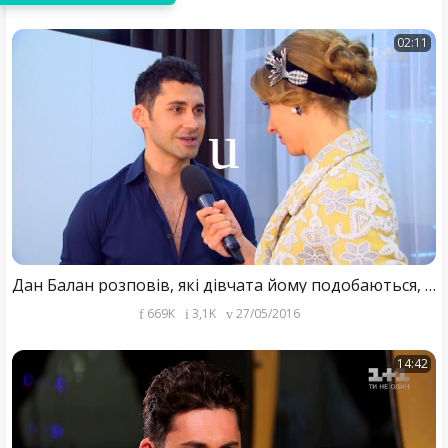
02:11
Дан Балан розповів, які дівчата йому подобаються, і чому досі залишається в холостяках
669K
3,1K
27/05/2016
14:42