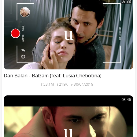
03:38
Dan Balan - Balzam (feat. Lusia Chebotina)
53,1M
219K
30/04/2019
03:46