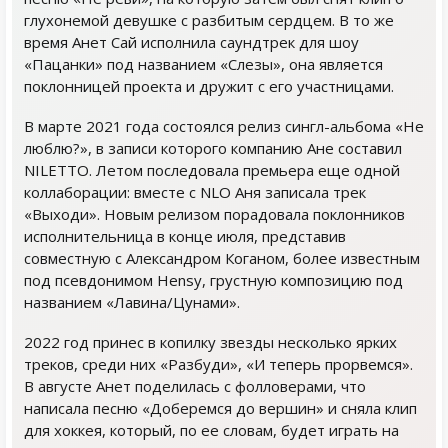
глухонемой девушке с разбитым сердцем. В то же
время Анет Сай исполнила саундтрек для шоу
«Пацанки» под названием «Слезы», она является
поклонницей проекта и дружит с его участницами.
В марте 2021 года состоялся релиз сингл-альбома «Не
люблю?», в записи которого компанию Ане составил
NILETTO. Летом последовала премьера еще одной
коллаборации: вместе с NLO Аня записала трек
«Выходи». Новым релизом порадовала поклонников
исполнительница в конце июля, представив
совместную с Александром Коганом, более известным
под псевдонимом Hensy, грустную композицию под
названием «Лавина/Цунами».
2022 год принес в копилку звезды несколько ярких
треков, среди них «Разбуди», «И теперь прорвемся».
В августе Анет поделилась с фолловерами, что
написала песню «Доберемся до вершин» и сняла клип
для хоккея, который, по ее словам, будет играть на