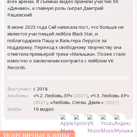
всех аренах. В съемках видео приняли участие ХК
«Динамо», а главную роль сыграл Дмитрий
Рашевский.
В июне 2023 года Сай написала пост, что больше не
является участницей лейбла Black Star, и
поблагодарила Пашу и Вальтера Леруссе за
поддержку. Переход к свободному творчеству она
отметила премьерой трека «Малышка». Позже стало
известно о заключении контракта с лейблом VK
Records.
Выступает:
с 2018
Альбомы:
«‎Ч.2. Любовь-EP»
(2021)
, «Ч.3. Любовь-EP»
(2021)
, «Любовь. Слезы. Движ.»
(2021)
Клипы:
16 видео
ПОПУЛЯРНЫЕ КЛИПЫ