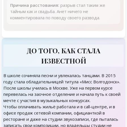
Причина расстования:
разрыв стал таким же
тайным как и свадьба. Анет ничего не
комментировала по поводу своего развода.
ДО ТОГО, КАК СТАЛА
ИЗВЕСТНОЙ
В школе сочиняла песни и увлекалась танцами. В 2015
году стала обладательницей титула «Мисс Волгодонск».
После школы училась в Москве. Уже на первом курсе
перевелась на заочное отделение и начала путь к своей
мечте с участия в музыкальных конкурсах.
Чтобы оплачивать жильё работала и в call-центре, и в
офисе продаж сетевой компании, официанткой в
ресторане и даже на студии звукозаписи, где пыталась
записать свои композиции, но владельцы студии не