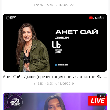
957K
5,5K
31/08/2022
03:00
Анет Сай - Дыши (презентация новых артистов Black Star)
153K
3,2K
18/06/2019
03:04