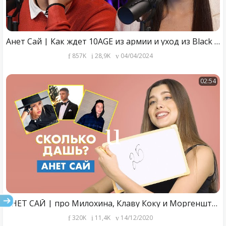
Анет Сай | Как ждет 10AGE из армии и уход из Black Star #75
857K
28,9K
04/04/2024
02:54
АНЕТ САЙ | про Милохина, Клаву Коку и Моргенштерна | СКОЛЬКО ДАШЬ?
320K
11,4K
14/12/2020