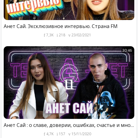
Анет Сай. Эксклюзивное интервью. Страна FM
7,3K
218
23/02/2021
30:46
Анет Сай : о славе, доверии, ошибках, счастье и многом || ТЕТ-А-ТЕТ
4,7K
157
15/11/2020