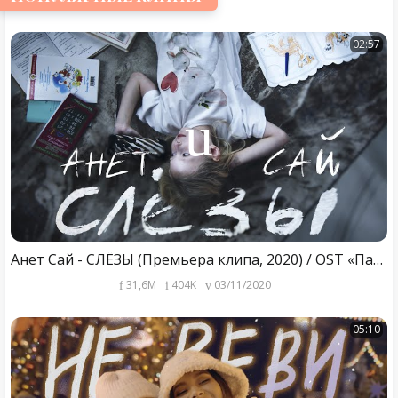
02:57
Анет Сай - СЛЁЗЫ (Премьера клипа, 2020) / OST «Пацанки»
31,6M
404K
03/11/2020
05:10