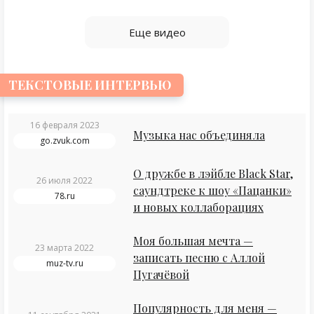
Еще видео
ТЕКСТОВЫЕ ИНТЕРВЬЮ
16 февраля 2023
Музыка нас объединяла
go.zvuk.com
О дружбе в лэйбле Black Star,
26 июля 2022
саундтреке к шоу «Пацанки»
78.ru
и новых коллаборациях
Моя большая мечта —
23 марта 2022
записать песню с Аллой
muz-tv.ru
Пугачёвой
Популярность для меня —