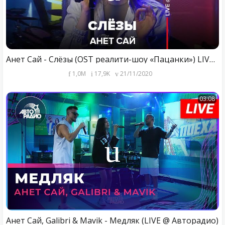
Анет Сай - Слёзы (OST реалити-шоу «Пацанки») LIVE @ Авторадио
1,0M
17,9K
21/11/2020
03:08
Анет Сай, Galibri & Mavik - Медляк (LIVE @ Авторадио)