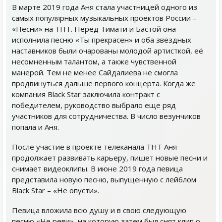
В марте 2019 года Аня стала участницей одного из
самых популярных музыкальных проектов России –
«Песни» на ТНТ. Перед Тимати и Бастой она
исполнила песню «Ты прекрасен» и оба звёздных
наставников были очарованы молодой артисткой, её
несомненным талантом, а также чувственной
манерой. Тем не менее Сайдалиева не смогла
продвинуться дальше первого концерта. Когда же
компания Black Star заключила контракт с
победителем, руководство выбрало еще ряд
участников для сотрудничества. В число везунчиков
попала и Аня.
После участие в проекте телеканала ТНТ Аня
продолжает развивать карьеру, пишет новые песни и
снимает видеоклипы. В июне 2019 года певица
представила новую песню, выпущенную с лейблом
Black Star – «Не опусти».
Певица вложила всю душу и в свою следующую
песню «Не реви», на которую затем был снят клип о