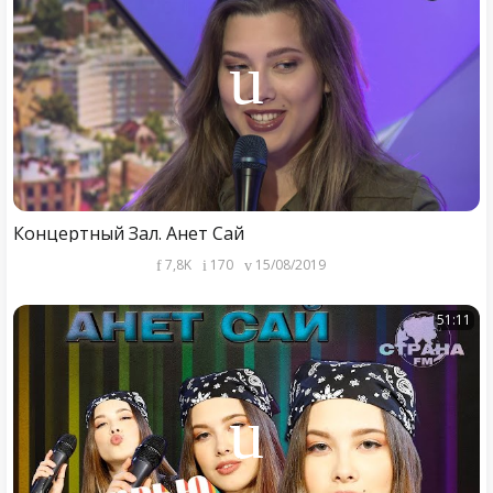
Концертный Зал. Анет Сай
7,8K
170
15/08/2019
51:11