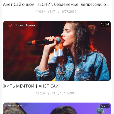
Анет Сай о шоу "ПЕСНИ", безденежье, депрессии, романе с АМЧИ, BLACK STAR // Новая школа №7
49,1K
817
16/07/2019
15:54
ЖИТЬ МЕЧТОЙ | АНЕТ САЙ
27,0K
573
17/08/2018
58:17