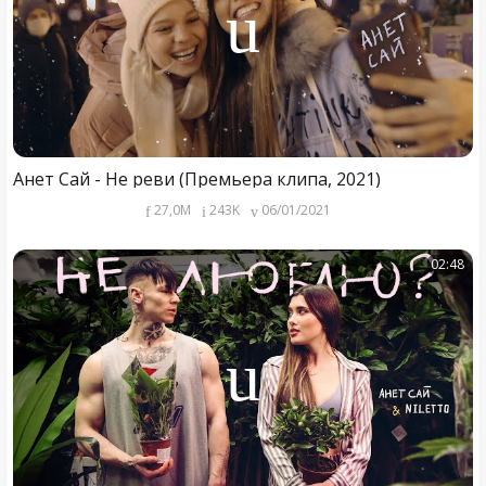
Анет Сай - Не реви (Премьера клипа, 2021)
27,0M
243K
06/01/2021
02:48