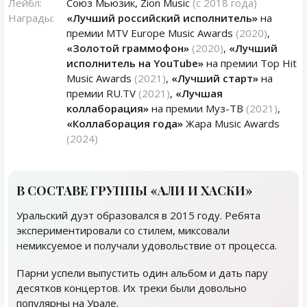
Лейбл:
Союз Мьюзик, Zion Music
(с 2018 года)
Награды:
«Лучший российский исполнитель»
на
премии MTV Europe Music Awards
(2020)
,
«Золотой граммофон»
(2020)
,
«Лучший
исполнитель на YouTube»
на премии Top Hit
Music Awards
(2021)
,
«Лучший старт»
на
премии RU.TV
(2021)
,
«Лучшая
коллаборация»
на премии Муз-ТВ
(2021)
,
«Коллаборация года»
Жара Music Awards
(2024)
В СОСТАВЕ ГРУППЫ «АЛИ И ХАСКИ»
Уральский дуэт образовался в 2015 году. Ребята
экспериментировали со стилем, миксовали
немиксуемое и получали удовольствие от процесса.
Парни успели выпустить один альбом и дать пару
десятков концертов. Их треки были довольно
популярны на Урале.