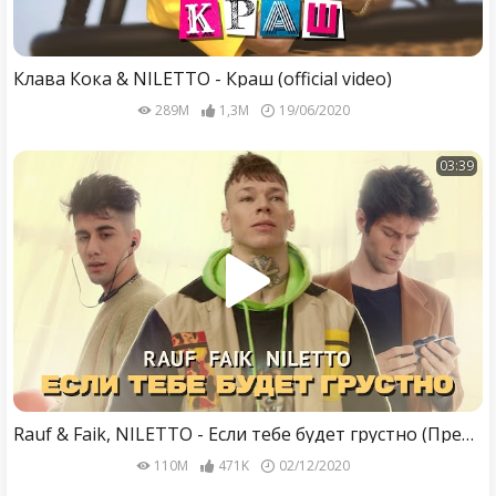
Клава Кока & NILETTO - Краш (official video)
289M
1,3M
19/06/2020
03:39
Rauf & Faik, NILETTO - Если тебе будет грустно (Премьера клипа)
110M
471K
02/12/2020