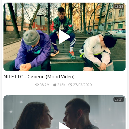
02:58
NILETTO - Сирень (Mood Video)
38,7M
218K
27/03/2020
03:21