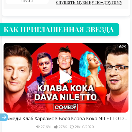
tass.ru
слушать музыку по-другому
КАК ПРИГЛАШЕННАЯ ЗВЕЗДА
16:29
Камеди Клаб Харламов Воля Клава Кока NILETTO DAVA
27,6M
278K
28/10/2020