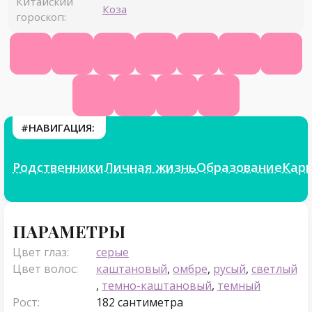
Китайский
Коза
гороскоп:
Официальный сайт
Википедия
КиноПоиск
Ютуб
ВК
Фейсбук
Одно
Инстаграм
Телеграм
ТикТок
Фикбук
#НАВИГАЦИЯ:
Родственники
Личная жизнь
Образование
Кар
Параметры
ПАРАМЕТРЫ
Цвет глаз:
серые
Цвет волос:
каштановый
,
омбре
,
русый
,
светлый
,
темно-каштановый
,
темный
Рост:
182 сантиметра