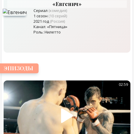
«Евгенич»
Сериал
(комедия)
1 сезон
(10 серий)
2021 год
(Россия)
Канал: «Пятница»
Роль: Нилетто
ЭПИЗОДЫ
02:59