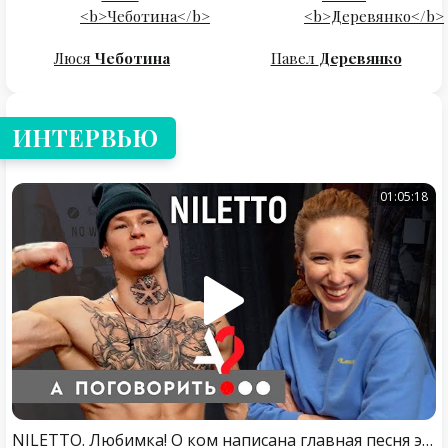
Люся
Чеботина
Павел
Деревянко
ИНТЕРВЬЮ
01:05:18
NILETTO. Любимка! О ком написана главная песня этой зимы? И все песни NILETTO... // А поговорить?..