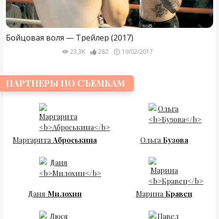
Бойцовая воля — Трейлер (2017)
23,3K
282
19/02/2017
ПАРТНЕРЫ ПО СЪЕМКАМ
Маргарита
Аброськина
Ольга
Бузова
Даня
Милохин
Марина
Кравец