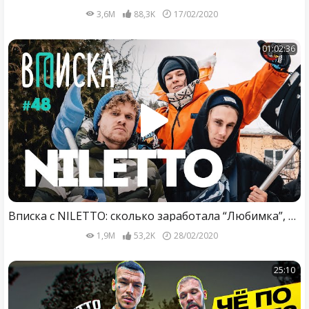
3,6M
88,3K
17/02/2020
01:02:36
Вписка с NILETTO: сколько заработала “Любимка”, его дом, размотал Васю и Колю в зале
1,9M
53,2K
28/02/2020
25:10