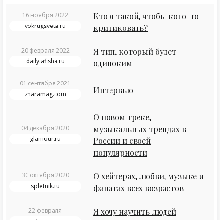
16 ноября 2022
Кто я такой, чтобы кого-то
vokrugsveta.ru
критиковать?
20 февраля 2022
Я тип, который будет
daily.afisha.ru
одиноким
01 сентября 2021
Интервью
zharamag.com
О новом треке,
04 декабря 2020
музыкальных трендах в
glamour.ru
России и своей
популярности
30 октября 2020
О хейтерах, любви, музыке и
spletnik.ru
фанатах всех возрастов
22 февраля
Я хочу научить людей