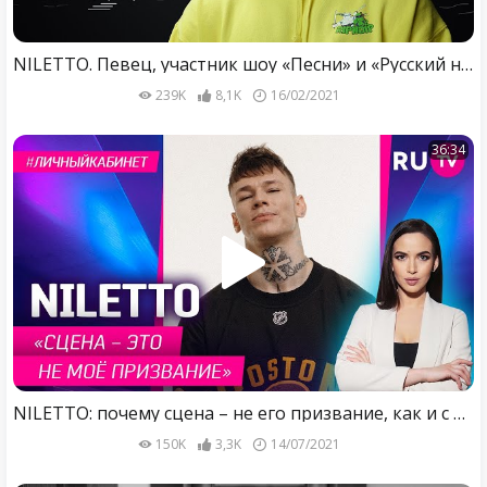
NILETTO. Певец, участник шоу «Песни» и «Русский ниндзя» для проекта «вМесте»
239K
8,1K
16/02/2021
36:34
NILETTO: почему сцена – не его призвание, как и с кем живёт, о маме и отношениях / Личный кабинет
150K
3,3K
14/07/2021