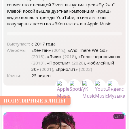
совместно с певицей Zivert выпустил трек «Fly 2». С
Клавой Кокой вышла дуэтная композиция «Краш»,
видео вошло в тренды YouTube, а сингл в топы
популярных песен во «ВКонтакте» и в Apple Music.
Выступает:
с 2017 года
Альбомы:
«Хентай»
(2018)
, «And There We Go»
(2018)
, «Ляля»
(2018)
, «Голос черновиков»
(2019)
, «Простым»
(2020)
, «юбилейный
30»
(2021)
, «Криолит»
(2022)
Клипы:
25 видео
ПОПУЛЯРНЫЕ КЛИПЫ
03:11