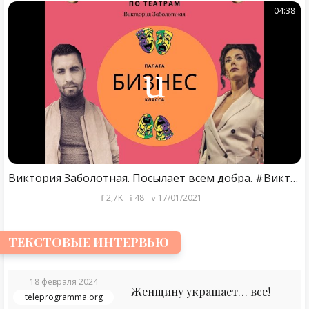
04:38
Виктория Заболотная. Посылает всем добра. #ВикторияЗаболотная
2,7K
48
17/01/2021
ТЕКСТОВЫЕ ИНТЕРВЬЮ
18 февраля 2024
Женщину украшает… все!
teleprogramma.org