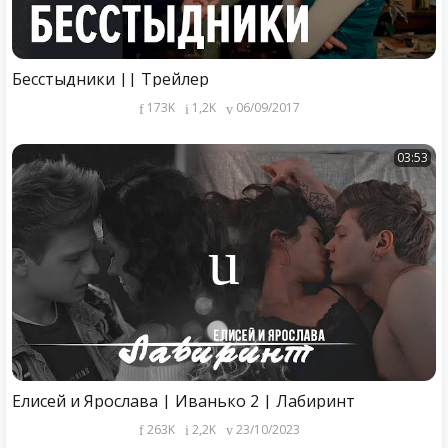
Бесстыдники || Трейлер
173K
1,2K
06/09/2017
03:53
Елисей и Ярослава | Иванько 2 | Лабиринт
263K
2,2K
23/10/2023