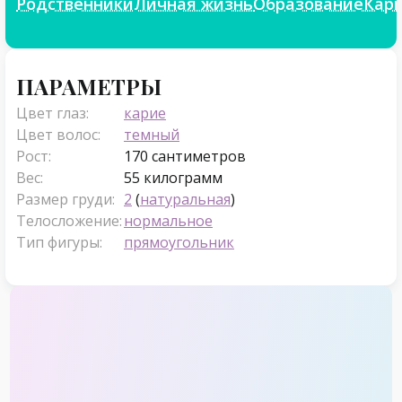
Родственники
Личная жизнь
Образование
Кар
Параметры
ПАРАМЕТРЫ
Цвет глаз:
карие
Цвет волос:
темный
Рост:
170 сантиметров
Вес:
55 килограмм
Размер груди:
2
(
натуральная
)
Телосложение:
нормальное
Тип фигуры:
прямоугольник