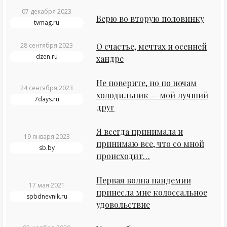
07 декабря 2023
Верю во вторую половинку
tvmag.ru
28 сентября 2023
О счастье, мечтах и осенней
dzen.ru
хандре
Не поверите, но по ночам
24 сентября 2023
холодильник — мой лучший
7days.ru
друг
Я всегда принимала и
19 января 2023
принимаю все, что со мной
sb.by
происходит…
Первая волна пандемии
17 мая 2021
принесла мне колоссальное
spbdnevnik.ru
удовольствие