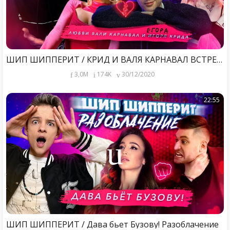
ШИП ШИППЕРИТ / КРИД И ВАЛЯ КАРНАВАЛ ВСТРЕЧАЮТСЯ!
3,0M
174K
30/12/2020
22:55
ШИП ШИППЕРИТ / Дава бьет Бузову! Разоблачение