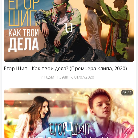
Егор Шип - Как твои дела? (Премьера клипа, 2020)
16,5M
398K
01/07/2020
03:51