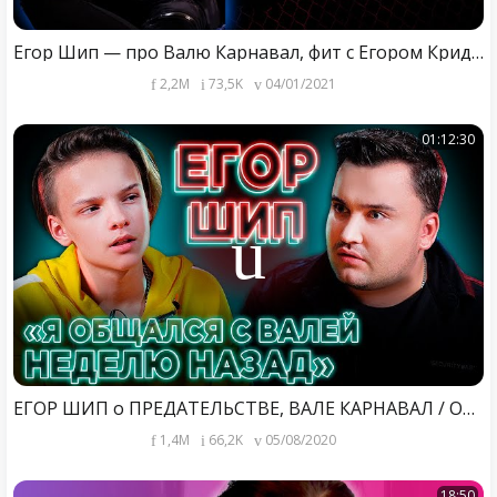
Егор Шип — про Валю Карнавал, фит с Егором Кридом и сотрудничество с Пашу // "ДаДа — НетНет"
2,2M
73,5K
04/01/2021
01:12:30
ЕГОР ШИП о ПРЕДАТЕЛЬСТВЕ, ВАЛЕ КАРНАВАЛ / ОТНОШЕНИЯ - ПРОДУМАННЫЙ ПИАР-ХОД?
1,4M
66,2K
05/08/2020
18:50