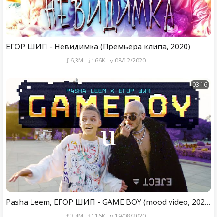
ЕГОР ШИП - Невидимка (Премьера клипа, 2020)
6,3M
166K
08/12/2020
03:16
Pasha Leem, ЕГОР ШИП - GAME BOY (mood video, 2020)
3,4M
116K
19/08/2020