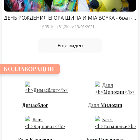
ДЕНЬ РОЖДЕНИЯ ЕГОРА ШИПА И MIA BOYKA - брат-близнец?
951K
51,2K
13/03/2021
Еще видео
КОЛЛАБОРАЦИИ
Димасблог
Даня
Милохин
Валя
Карнавал
Катя
Голышева