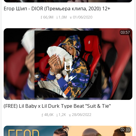
Егор Шип - DIOR (Премьера клипа, 2020) 12+
66,9M
1,0M
01/06/2020
03:57
(FREE) Lil Baby x Lil Durk Type Beat "Suit & Tie"
48,6K
1,2K
28/06/2022
02:33