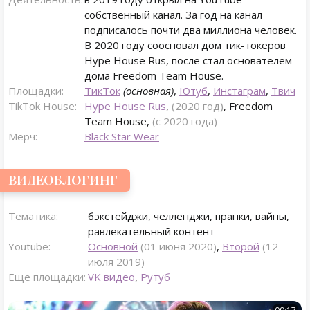
собственный канал. За год на канал
подписалось почти два миллиона человек.
В 2020 году соосновал дом тик-токеров
Hype House Rus, после стал основателем
дома Freedom Team House.
Площадки:
ТикТок
(основная)
,
Ютуб
,
Инстаграм
,
Твич
TikTok House:
Hype House Rus
,
(2020 год)
, Freedom
Team House,
(с 2020 года)
Мерч:
Black Star Wear
ВИДЕОБЛОГИНГ
Тематика:
бэкстейджи, челленджи, пранки, вайны,
равлекательный контент
Youtube:
Основной
(01 июня 2020)
,
Второй
(12
июля 2019)
Еще площадки:
VK видео
,
Рутуб