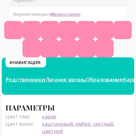
гороскоп:
Вероисповедание:
Православие
Официальный сайт
Википедия
Ютуб
Твитч
ВК
Фейсбук
Одно
Инстаграм
Телеграм
ТикТок
Яндекс.Дзен
Фикбук
#НАВИГАЦИЯ:
Родственники
Личная жизнь
Образование
Кар
Параметры
ПАРАМЕТРЫ
Цвет глаз:
карие
Цвет волос:
каштановый
,
омбре
,
светлый
,
цветной