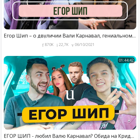
Егор Шип – о двуличии Вали Карнавал, гениальном Егоре Криде и контракте с Black Star
870K
22,7K
06/10/2021
01:44:42
ЕГОР ШИП - любил Валю Карнавал? Обида на Крида, Милохин разочаровал / 50 вопросов