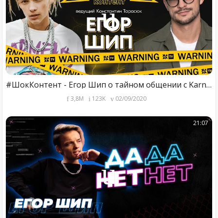
#ШокКонтент - Егор Шип о тайном общении с Karna.Val, реакции на клип Егора Крида и творческих планах
3,8M
123K
02/09/2020
21:07