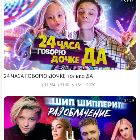
09:17
24 ЧАСА ГОВОРЮ ДОЧКЕ только ДА
11,8M
516K
18/11/2020
34:59