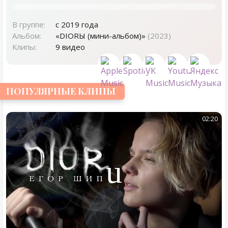
В группе:
с 2019 года
Альбом:
«DIORЫ (мини-альбом)»
(2023)
Клипы:
9 видео
ПОПУЛЯРНЫЕ КЛИПЫ
02:20