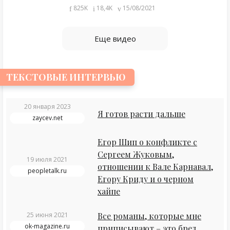
825K
18,4K
15/08/2021
Еще видео
ТЕКСТОВЫЕ ИНТЕРВЬЮ
20 января 2023
Я готов расти дальше
zaycev.net
Егор Шип о конфликте с
Сергеем Жуковым,
19 июля 2021
отношении к Вале Карнавал,
peopletalk.ru
Егору Криду и о черном
хайпе
25 июня 2021
Все романы, которые мне
ok-magazine.ru
приписывают – это бред