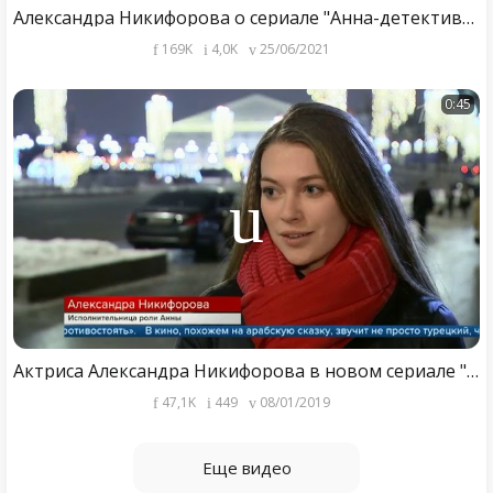
Александра Никифорова о сериале "Анна-детективъ", родном Севастополе и проблемах с режиссерами
169K
4,0K
25/06/2021
0:45
Актриса Александра Никифорова в новом сериале "Султан моего сердца".
47,1K
449
08/01/2019
Еще видео