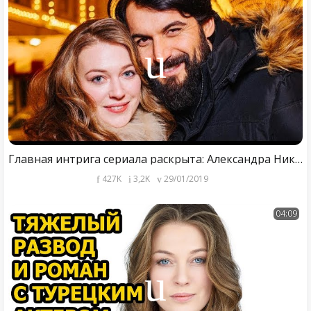
Главная интрига сериала раскрыта: Александра Никифорова откровенно о бурном романе с турецким артист
427K
3,2K
29/01/2019
04:09