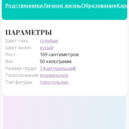
Родственники
Личная жизнь
Образование
Кар
Параметры
ПАРАМЕТРЫ
Цвет глаз:
голубые
Цвет волос:
русый
Рост:
169 сантиметров
Вес:
50 килограмм
Размер груди:
3
(
натуральная
)
Телосложение:
нормальное
Тип фигуры:
треугольник