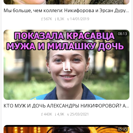
Мы больше, чем коллеги: Никифорова и Эрсан Дуру рассказали о своих отношениях
567K
8,3K
14/01/2019
08:13
КТО МУЖ И ДОЧЬ АЛЕКСАНДРЫ НИКИФОРОВОЙ? АКТРИСА СЕРИАЛА АННА ДЕТЕКТИВЪ 2 сезон (2021)
443K
4,9K
25/03/2021
05:35