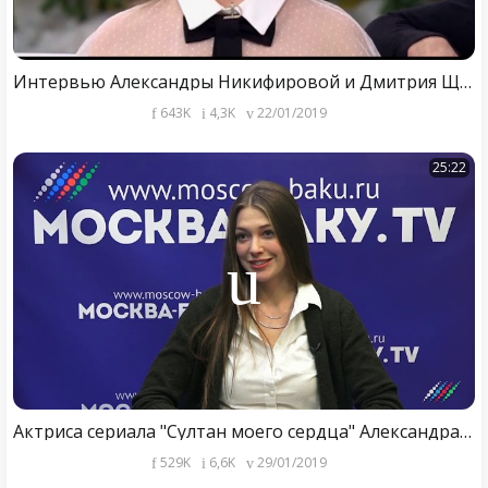
Интервью Александры Никифировой и Дмитрия Щербина.
643K
4,3K
22/01/2019
25:22
Актриса сериала "Султан моего сердца" Александра Никифорова раскрыла подробности личной жизни
529K
6,6K
29/01/2019