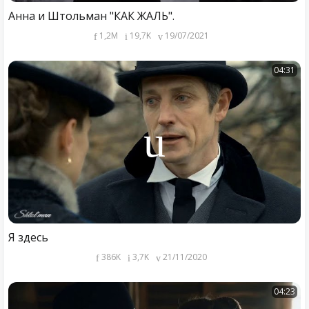
Анна и Штольман "КАК ЖАЛЬ".
1,2M
19,7K
19/07/2021
04:31
Я здесь
386K
3,7K
21/11/2020
04:23