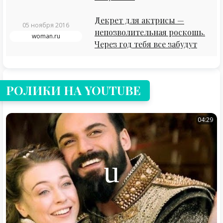
Декрет для актрисы —
05 ноября 2016
непозволительная роскошь.
woman.ru
Через год тебя все забудут
РОЛИКИ НА YOUTUBE
04:29