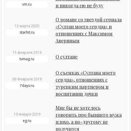
vm.ru
и никогда ею не буду
О романе со звездой сериала
12 марта 2020
«Султан моего сердца» и
starhit.ru
отношениях с Максимом
Авериным
15 февраля 2019
О султане
tvmag.ru
О съемках «Султана моего
06 Февраля 2019
сердца», отношениях с
7days.ru
турецким партнером и
воспитании дочки
Мне бы не хотелось
19 января 2019
говорить про бывшего мужа
eg.ru
плохо, а по-другому не
получится