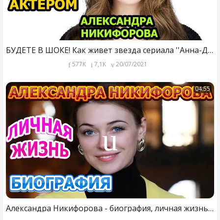
БУДЕТЕ В ШОКЕ! Как живет звезда сериала ''Анна-Детективъ'' - актриса Александра Никифорова?
577K
7,1K
20/07/2021
04:55
Александра Никифорова - биография, личная жизнь, муж. Актриса сериала АННА ДЕТЕКТИВЪ 2 сезон (2021)