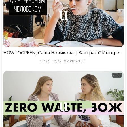
HOWTOGREEN, Саша Новикова | Завтрак С Интересным Человеком #2
157K
5,3K
23/01/2017
23:02