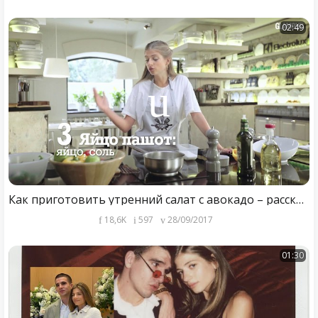
02:49
Как приготовить утренний салат с авокадо – рассказывает Саша Новикова
18,6K
597
28/09/2017
01:30