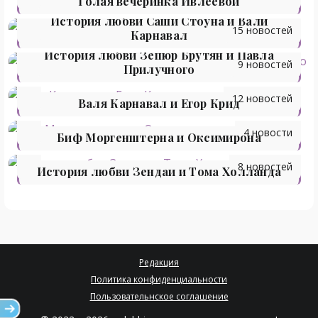
Голая вечеринка Ивлеевой
История любви Саши Стоуна и Вали
15 новостей
Карнавал
История любви Зепюр Брутян и Павла
9 новостей
Прилучного
12 новостей
Валя Карнавал и Егор Крид
4 новости
Биф Моргенштерна и Оксимирона
8 новостей
История любви Зендаи и Тома Холланда
Редакция
Политика конфиденциальности
Пользовательнское соглашение