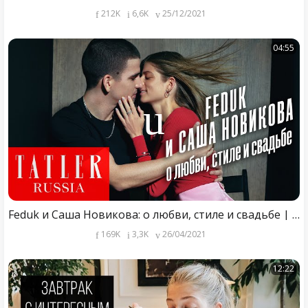
212K
6,6K
25/12/2021
04:55
Feduk и Саша Новикова: о любви, стиле и свадьбе | Tatler Russia
169K
3,3K
26/04/2021
12:22