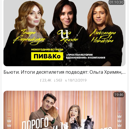
01:10:30
Бьюти. Итоги десятилетия подводят: Ольга Хримян, Тамара Беречикидзе, Александра Новикова
23,4K
563
18/12/2019
19:46