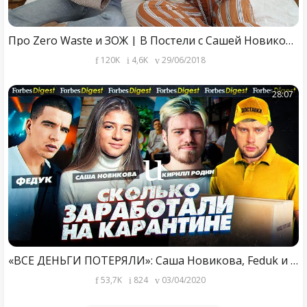
Про Zero Waste и ЗОЖ | В Постели с Сашей Новиковой
120K
4,6K
29/06/2018
28:07
«ВСЕ ДЕНЬГИ ПОТЕРЯЛИ»: Саша Новикова, Feduk и сооснователь «Кухни на районе» о выживании в кризис
53,7K
824
03/04/2020