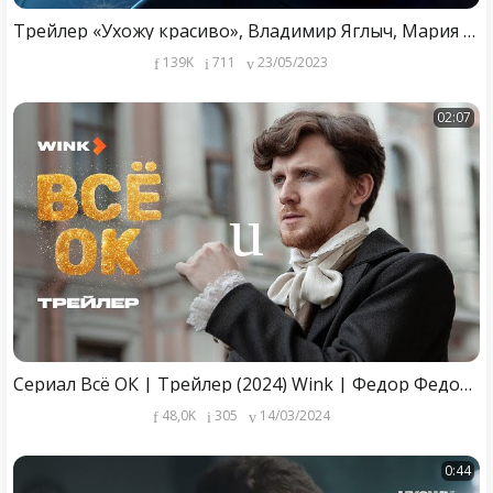
Трейлер «Ухожу красиво», Владимир Яглыч, Мария Ахметзянова, Алексей Макаров (2023), Wink Originals
139K
711
23/05/2023
02:07
Сериал Всё ОК | Трейлер (2024) Wink | Федор Федотов, Анна Слю, Алена Апина, Дава
48,0K
305
14/03/2024
0:44