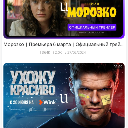
Морозко | Премьера 6 марта | Официальный трейлер
364K
2,0K
27/02/2024
02:09