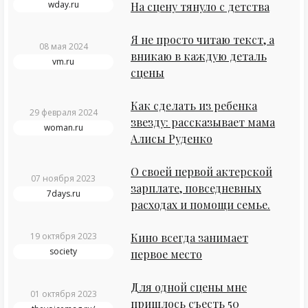
wday.ru
На сцену тянуло с детства
Я не просто читаю текст, а
08 мая 2024
вникаю в каждую деталь
vm.ru
сцены
Как сделать из ребенка
29 февраля 2024
звезду: рассказывает мама
woman.ru
Алисы Руденко
О своей первой актерской
07 ноября 2023
зарплате, повседневных
7days.ru
расходах и помощи семье.
19 октября 2023
Кино всегда занимает
society
первое место
Для одной сцены мне
01 октября 2023
пришлось съесть 50