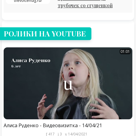
thevoicemag.ru/
трубочек со сгущенкой
РОЛИКИ НА YOUTUBE
01:01
Алиса Руденко - Видеовизитка - 14/04/21
417
3
14/04/2021