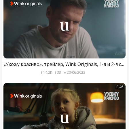
«Ухожу красиво», трейлер, Wink Originals, 1-я и 2-я серии (2023), Владимир Яглыч, Мария Ахметзянова.
14,2K
33
20/06/2023
0:46