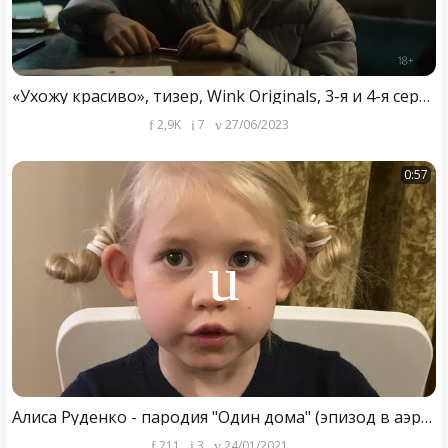
«Ухожу красиво», тизер, Wink Originals, 3-я и 4-я серии (2023), Владимир Яглыч, Мария Ахметзянова.
2,9K
7
27/06/2023
0:57
Алиса Руденко - пародия "Один дома" (эпизод в аэропорту) - 24/01/2021
211
3
24/01/2021