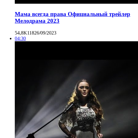
Мама всегда права Официальный трейлер
Мелодрама 2023
54,8K
118
26/09/2023
04:30