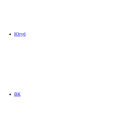
Ютуб
ВК