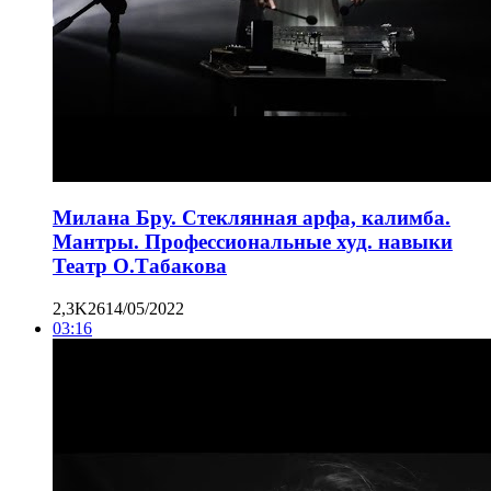
Милана Бру. Стеклянная арфа, калимба.
Мантры. Профессиональные худ. навыки
Театр О.Табакова
2,3K
26
14/05/2022
03:16