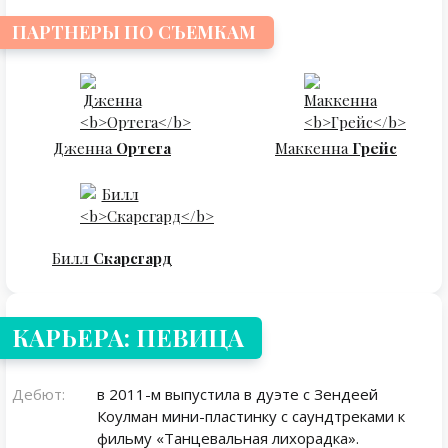
ПАРТНЕРЫ ПО СЪЕМКАМ
Дженна
Ортега
Маккенна
Грейс
Билл
Скарсгард
КАРЬЕРА: ПЕВИЦА
Дебют:
в 2011-м выпустила в дуэте с Зендеей
Коулман мини-пластинку с саундтреками к
фильму «Танцевальная лихорадка».