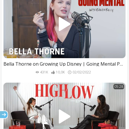
Bella Thorne on Growing Up Disney | Going Mental Podcast
431K
10,0K
02/02/2022
05:28