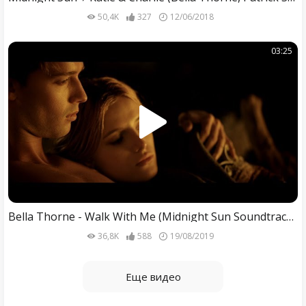
50,4K
327
12/06/2018
03:25
Bella Thorne - Walk With Me (Midnight Sun Soundtrack - Edited Movie Version)
36,8K
588
19/08/2019
Еще видео