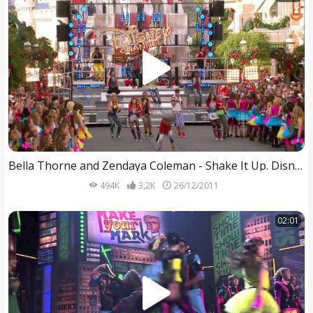
Bella Thorne and Zendaya Coleman - Shake It Up. Disney Christmas Parade 2011
494K
3,2K
26/12/2011
02:01