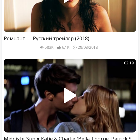
Ремнант — Русский трейлер (2018)
583K
6,1K
28/08/2018
02:19
Midnight Sun ♥ Katie & Charlie (Bella Thorne, Patrick Schwarzenegger)