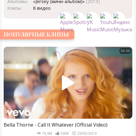
Альбомы:
«Jersey (мини-альбом)»
(2013)
Клипы:
8 видео
ПОПУЛЯРНЫЕ КЛИПЫ
03:30
Bella Thorne - Call It Whatever (Official Video)
78,9M
590K
29/05/2014