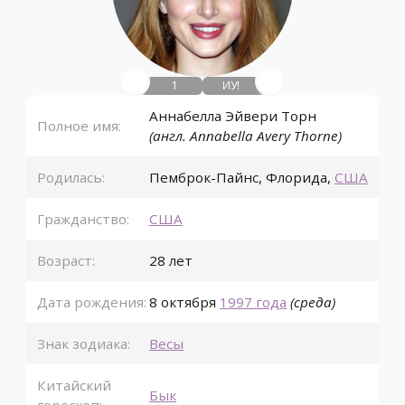
1
ИУ!
Аннабелла Эйвери Торн
Полное имя:
(англ. Annabella Avery Thorne)
Родилась:
Пемброк-Пайнс
,
Флорида
,
США
Гражданство:
США
Возраст:
28 лет
Дата рождения:
8 октября
1997 года
(среда)
Знак зодиака:
Весы
Китайский
Бык