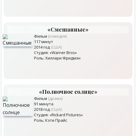
«Смешанные»
Фильм
(комедия)
117 минут
2014 год
(США)
Студия: «Warner Bros»
Роль: Хиллари Фридмэн
«Полночное солнце»
Фильм
(драма)
91 минута
2018 год
(США)
Студия: «Rickard Pictures»
Роль: Кэти Прайс