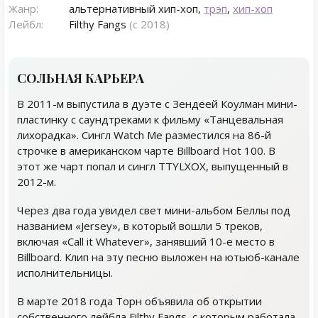
Жанр:
альтернативный хип-хоп,
трэп
,
хип-хоп
Лейбл:
Filthy Fangs
(с 2018)
СОЛЬНАЯ КАРЬЕРА
В 2011-м выпустила в дуэте с Зендеей Коулман мини-
пластинку с саундтреками к фильму «Танцевальная
лихорадка». Сингл Watch Me разместился на 86-й
строчке в американском чарте Billboard Hot 100. В
этот же чарт попал и сингл TTYLXOX, выпущенный в
2012-м.
Через два года увидел свет мини-альбом Беллы под
названием «Jersey», в который вошли 5 треков,
включая «Call it Whatever», занявший 10-е место в
Billboard. Клип на эту песню выложен на ютьюб-канале
исполнительницы.
В марте 2018 года Торн объявила об открытии
собственного лейбла Filthy Fangs, с которым работала