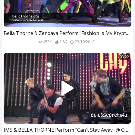
Bella Thorne & Zendaya Perform "Fashion Is My Kryptonite" on Make Your Mark 2012
452K
2,8K
23/10/2012
03:22
IM5 & BELLA THORNE Perform "Can't Stay Away" @ CityWalk 8/31/12