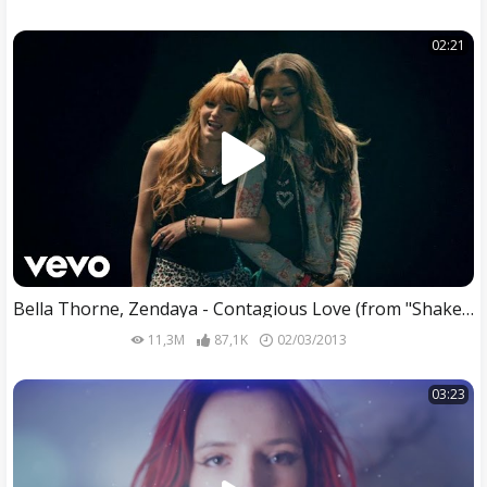
02:21
Bella Thorne, Zendaya - Contagious Love (from "Shake It Up: I 3 Dance")
11,3M
87,1K
02/03/2013
03:23