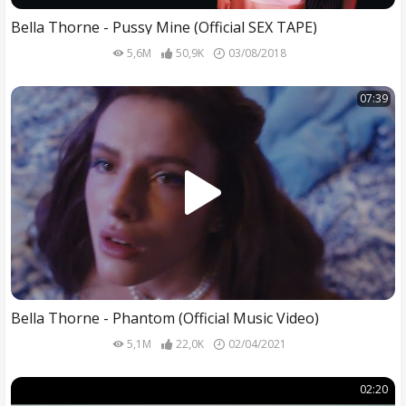
Bella Thorne - Pussy Mine (Official SEX TAPE)
5,6M
50,9K
03/08/2018
07:39
Bella Thorne - Phantom (Official Music Video)
5,1M
22,0K
02/04/2021
02:20