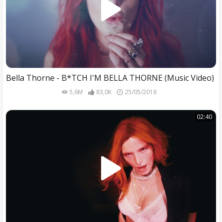
Bella Thorne - B*TCH I'M BELLA THORNE (Music Video)
5,6M
83,0K
25/05/2018
02:40