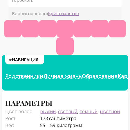
гороскоп:
Вероисповедание:
Христианство
Википедия
КиноПоиск
Ютуб
Фейсбук
Инстаграм
Твиттер
ТикТ
Фикбук
#НАВИГАЦИЯ:
Родственники
Личная жизнь
Образование
Кар
Параметры
ПАРАМЕТРЫ
Цвет волос:
рыжий
,
светлый
,
темный
,
цветной
Рост:
173 сантиметра
Вес:
55 – 59 килограмм