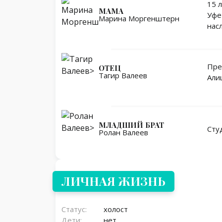
15 
МАМА
Уфе
Марина Моргенштерн
нас
Пре
ОТЕЦ
Тагир Валеев
Али
МЛАДШИЙ БРАТ
Сту
Ролан Валеев
Личная жизнь
ЛИЧНАЯ ЖИЗНЬ
Статус:
холост
Дети:
нет