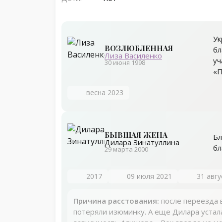
Ук
ВОЗЛЮБЛЕННАЯ
бл
Лиза Василенко
уч
30 июня 1998
«П
весна 2023
БЫВШАЯ ЖЕНА
Бл
Дилара Зинатуллина
бл
29 марта 2000
2017
09 июля 2021
31 авгу
Причина расстования:
после переезда 
потеряли изюминку. А еще Дилара устал