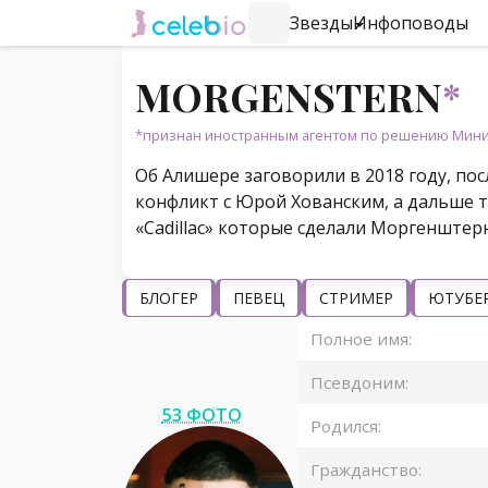
Звезды
Инфоповоды
#Навигация по странице
MORGENSTERN
*
*признан иностранным агентом по решению Мини
Об Алишере заговорили в 2018 году, по
конфликт с Юрой Хованским, а дальше т
«Cadillac» которые сделали Моргенштер
БЛОГЕР
ПЕВЕЦ
СТРИМЕР
ЮТУБЕ
Полное имя:
Псевдоним:
53 ФОТО
Родился:
Гражданство: