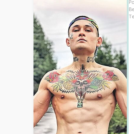
Ро
Ве
Т