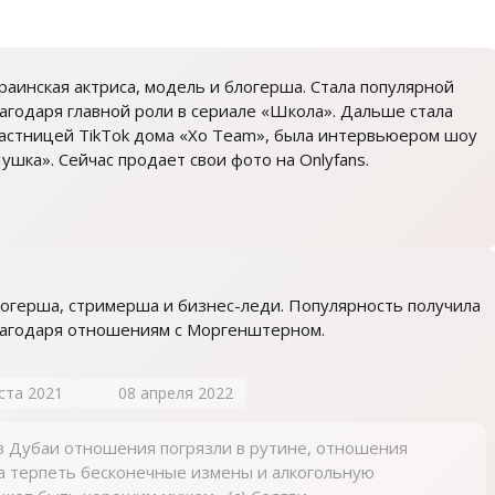
раинская актриса, модель и блогерша. Стала популярной
агодаря главной роли в сериале «Школа». Дальше стала
астницей TikTok дома «Хо Team», была интервьюером шоу
ушка». Сейчас продает свои фото на Onlyfans.
огерша, стримерша и бизнес-леди. Популярность получила
агодаря отношениям с Моргенштерном.
ста 2021
08 апреля 2022
в Дубаи отношения погрязли в рутине, отношения
а терпеть бесконечные измены и алкогольную