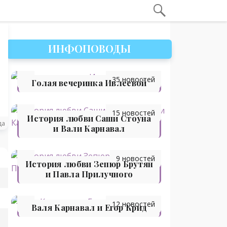
ИНФОПОВОДЫ
35 новостей
Голая вечеринка Ивлеевой
15 новостей
История любви Саши Стоуна
да
и Вали Карнавал
9 новостей
История любви Зепюр Брутян
и Павла Прилучного
12 новостей
Валя Карнавал и Егор Крид