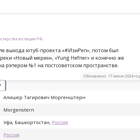
стерства юстиции РФ.
сле выхода ютуб-проекта «#ИзиРеп», потом был
реки «Новый мерин», «Yung Hefner» и конечно же
на рэпером №1 на постсоветском пространстве.
Обновлено: 17 июня 2024 го
Р
Алишер Тагирович Моргенштерн
Morgenstern
Уфа
,
Башкортостан
,
Россия
Россия