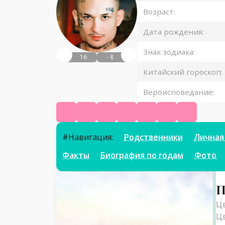
Возраст:
Дата рождения:
Знак зодиака:
16
- 8
Китайский гороскоп:
Вероисповедание:
Википедия
Ютуб
Твитч
ВК
Инстаграм
Твиттер
Фикбук
#Навигация:
Родственники
Личная
Факты
Биография по годам
Фото
Параметры
П
Цв
Цв