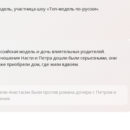
дель, участница шоу «Топ-модель по-русски».
ссийская модель и дочь влиятельных родителей.
ношения Насти и Петра дошли были серьезными, они
же приобрели дом, где жили вдвоём.
тели Анастасии были против романа дочери с Петром и
ения.