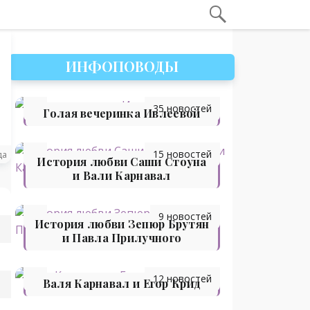
ИНФОПОВОДЫ
35 новостей
Голая вечеринка Ивлеевой
15 новостей
да
История любви Саши Стоуна
и Вали Карнавал
9 новостей
История любви Зепюр Брутян
и Павла Прилучного
12 новостей
Валя Карнавал и Егор Крид