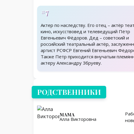
#7
Актер по наследству. Его отец – актёр теа
кино, искусствовед и телеведущий Пётр
Евгеньевич Фёдоров. Дед – советский и
российский театральный актёр, заслужен
артист РСФСР Евгений Евгеньевич Фёдор
Также Петр приходится внучатым племян
актеру Александру Збруеву.
Родственники
РОДСТВЕННИКИ
Раб
МАМА
Алла Викторовна
нов