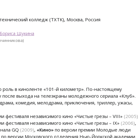
ехнический колледж (ТХТК), Москва, Россия
 Бориса Щукина
Овчинникова)
ю роль в киноленте «101-й километр». По-настоящему
у после выхода на телеэкраны молодежного сериала «Клуб».
 драма, комедия, мелодрама, приключения, триллер, ужасы,
ии фестиваля независимого кино «Чистые грезы – VIII»
(2005)
ии фестиваля независимого кино «Чистые грезы – IX»
(2006)
,
рнала GQ
(2009)
,
«Кино»
по версии премии Молодые люди
по версии Московского отделения Нью-Йоркской академии