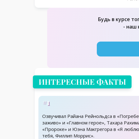
Будь в курсе то
- наш
ИНТЕРЕСНЫЕ ФАКТЫ
#1
Озвучивал Райана Рейнольдса в «Погреб
заживо» и «Главном герое», Тахара Рахим
«Пророке» и Юэна Макгрегора в «Я любл
тебя, Филлип Моррис».