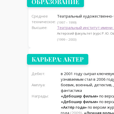
ОБРАЗОВАНИЕ
Среднее
Театральный художественно-т
техническое:
(1997 – 1999)
Высшее:
Театральный институт имени
Актерский факультет (курс Р. Ю. 
(1999 – 2003)
КАРЬЕРА: АКТЕР
Дебют:
в 2001 году сыграл ключеву
узнаваемым стал в 2006 год
Амплуа:
боевик, военный, детектив,
фантастика
Награды:
«Дебошир фильм»
по верс
«Дебошир фильм»
по верс
«Актёр года»
по версии жу
года
(2009)
,
«Лучшая роль»