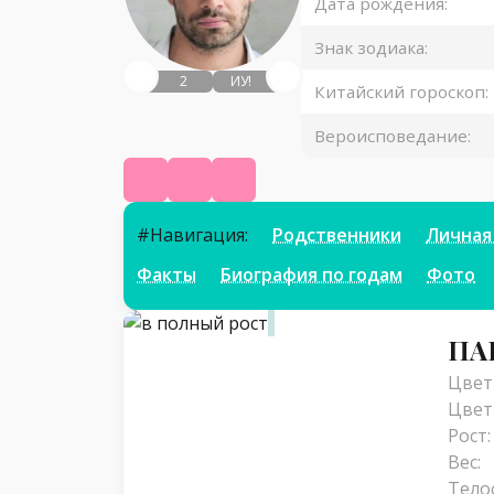
Дата рождения:
Знак зодиака:
2
ИУ!
Китайский гороскоп:
Вероисповедание:
Википедия
КиноПоиск
Инстаграм
#Навигация:
Родственники
Личная
Факты
Биография по годам
Фото
Параметры
ПА
Цвет 
Цвет
Рост:
Вес:
Тело