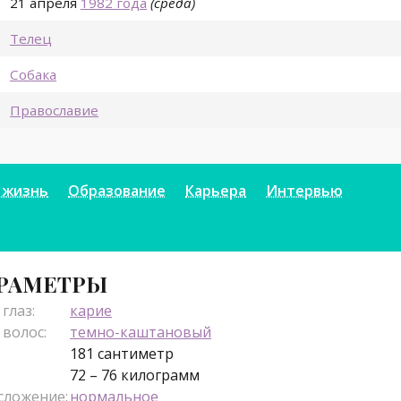
21 апреля
1982 года
(среда)
Телец
Собака
Православие
 жизнь
Образование
Карьера
Интервью
РАМЕТРЫ
глаз:
карие
 волос:
темно-каштановый
181 сантиметр
72 – 76 килограмм
сложение:
нормальное