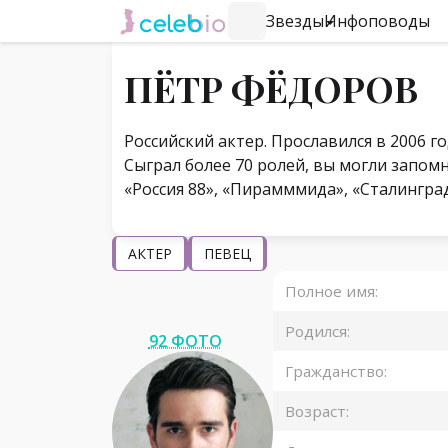
Звезды
Инфоповоды
#Навигация по странице
ПЁТР ФЁДОРОВ
Российский актер. Прославился в 2006 г
Сыграл более 70 ролей, вы могли запом
«Россия 88», «Пирамммида», «Сталингра
АКТЕР
ПЕВЕЦ
Полное имя:
Родился:
92 ФОТО
Гражданство:
Возраст: