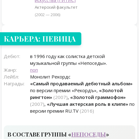
искусства (ГИТИС)
Актерский факультет
(2002 — 2006)
КАРЬЕРА: ПЕВИЦА
Дебют:
в 1996 году как солистка детской
музыкальной группы «Непоседы».
Жанр:
поп
Лейбл:
Монолит Рекордс
Награды:
«Самый продаваемый дебютный альбом»
по версии премии «Рекордъ»,
«Золотой
рингтон»
(2007)
,
«Золотой граммофон»
(2007)
,
«Лучшая актерская роль в клипе»
по
версии премии RU.TV
(2016)
В СОСТАВЕ ГРУППЫ «
НЕПОСЕДЫ
»