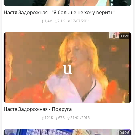
Настя Задорожная - "Я больше не хочу верить"
1,4M
7,1K
17/07/2011
03:26
Настя Задорожная - Подруга
121K
678
31/01/2013
04:26