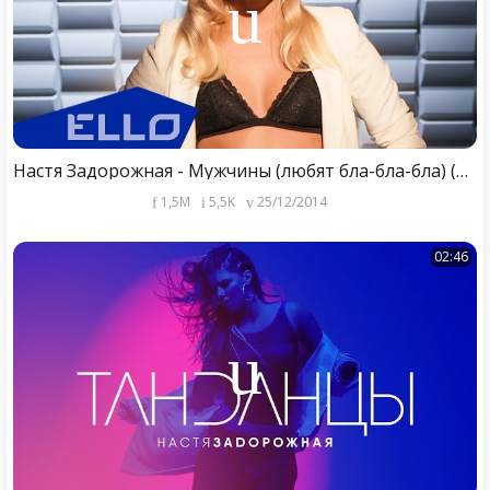
Настя Задорожная - Мужчины (любят бла-бла-бла) (ОST "Что творят мужчины - 2")
1,5M
5,5K
25/12/2014
02:46