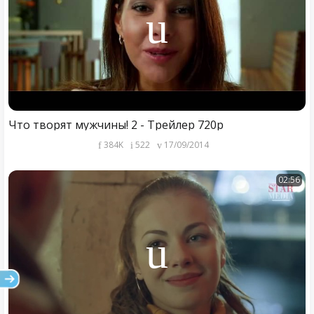
Что творят мужчины! 2 - Трейлер 720p
384K
522
17/09/2014
02:56