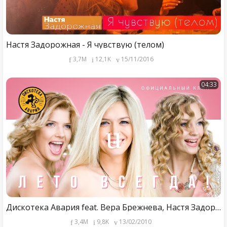
Настя Задорожная - Я чувствую (телом)
3,7M
12,1K
15/11/2016
04:33
Дискотека Авария feat. Вера Брежнева, Настя Задорожная и Светлана Ходченкова — Лето Всегда! (2010)
3,4M
9,8K
13/02/2010