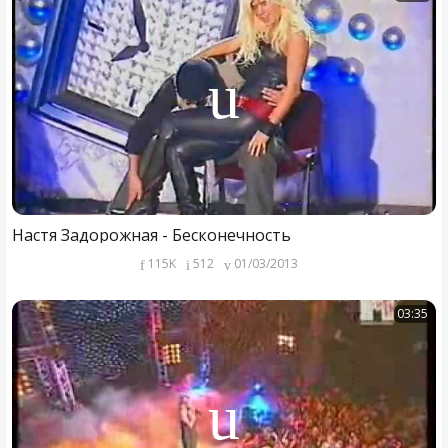
Настя Задорожная - Бесконечность
115K
512
01/03/2013
03:35