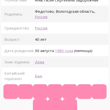
Полное имя:
Анастасия Сергеевна Задорожная
Федотово
,
Вологодская область
,
Родилась:
Россия
Гражданство:
Россия
Возраст:
40 лет
Дата рождения:
30 августа
1985 года
(пятница)
Знак зодиака:
Дева
Китайский
Бык
гороскоп:
Официальный сайт
Википедия
КиноПоиск
Ютуб
ВК
Фейсбук
Одно
Инстаграм
Твиттер
Живой Журнал