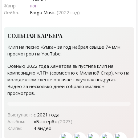
Жанр:
поп
Лейбл:
Fargo Music
(2022 год)
СОЛЬНАЯ КАРЬЕРА
Клип на песню «Умка» за год набрал свыше 74 млн
просмотров на YouTube.
Осенью 2022 года Хаметова выпустила клип на
композицию «ЛП» (совместно с Миланой Стар), что на
молодежном сленге означает «лучшая подруга» .
Видео за несколько дней собрало миллион
просмотров.
Выступает:
с 2021 года
Альбом:
«Бэнгер$»
(2023)
Клипы:
4 видео