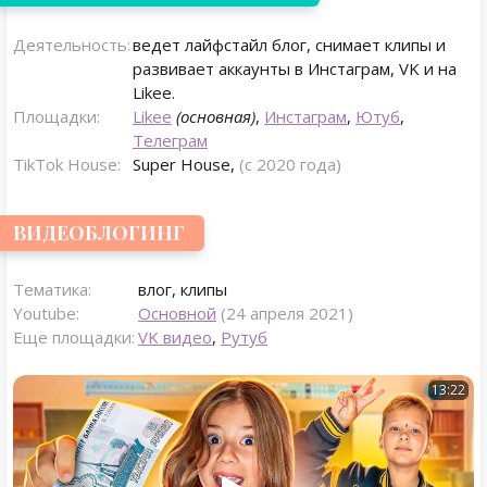
Деятельность:
ведет лайфстайл блог, снимает клипы и
развивает аккаунты в Инстаграм, VK и на
Likee.
Площадки:
Likee
(основная)
,
Инстаграм
,
Ютуб
,
Телеграм
TikTok House:
Super House,
(с 2020 года)
ВИДЕОБЛОГИНГ
Тематика:
влог, клипы
Youtube:
Основной
(24 апреля 2021)
Еще площадки:
VK видео
,
Рутуб
13:22