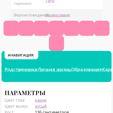
Тигр
гороскоп:
Вероисповедание:
Православие
КиноПоиск
Ютуб
ВК
Инстаграм
Телеграм
Likee
Яндек
Фикбук
#НАВИГАЦИЯ:
Родственники
Личная жизнь
Образование
Кар
Параметры
ПАРАМЕТРЫ
Цвет глаз:
карие
Цвет волос:
русый
Рост:
136 сантиметров