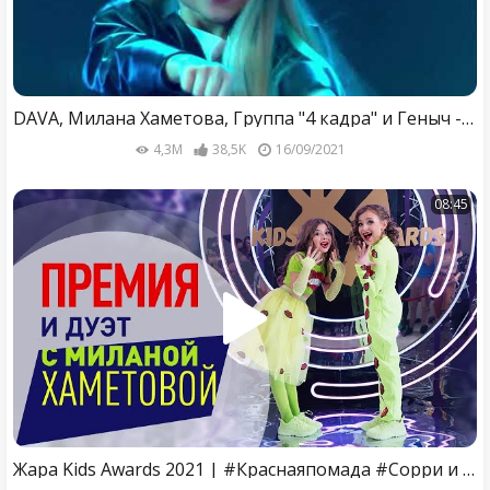
DAVA, Милана Хаметова, Группа "4 кадра" и Геныч - Чёрный бумер
4,3M
38,5K
16/09/2021
08:45
Жара Kids Awards 2021 | #Краснаяпомада #Сорри и моя cуперпремия