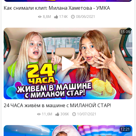
Как снимали клип: Милана Хаметова - УМКА
8,8M
174K
08/06/2021
15:09
24 ЧАСА живём в машине с МИЛАНОЙ СТАР!
11,6M
306K
10/07/2021
12:21