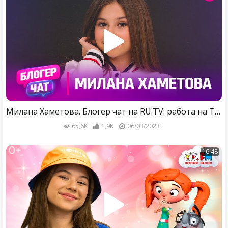
Милана Хаметова. Блогер чат на RU.TV: работа на ТВ, популярность, хейтеры, кино и вопросы от фанатов
65,6K
1,9K
06/03/2023
16:48