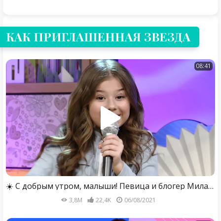
КАК ПРИГЛАШЕННАЯ ЗВЕЗДА
08:41
☀️ С добрым утром, малыши! Певица и блогер Милана Хаметова в гостях у Хрюши и Антона - Гостевая!
3,8M
22,4K
06/08/2021