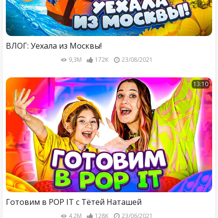
ВЛОГ: Уехала из Москвы!
9,3M
172K
23/08/2021
13:10
Готовим в POP IT c Тётей Наташей
4,2M
128K
23/06/2021