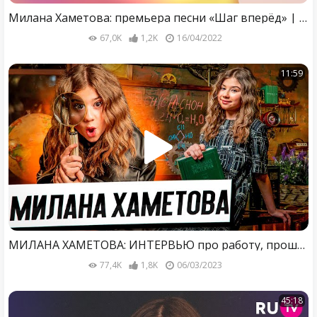
Милана Хаметова: премьера песни «Шаг вперёд» | Развиваемся Вместе
67,0K
1,2K
16/04/2022
11:59
МИЛАНА ХАМЕТОВА: ИНТЕРВЬЮ про работу, прошлое в детдоме и знакомство с ДАВОЙ
77,4K
1,8K
06/03/2023
45:18