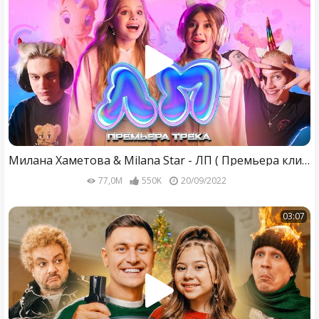
Милана Хаметова & Milana Star - ЛП ( Премьера клипа 2022 )
77,0M
550K
20/09/2022
03:07