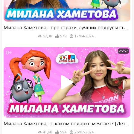
Милана Хаметова - про страхи, лучших подруг и съемки в кино [Детское радио]
67,3K
979
17/04/2024
25:57
Милана Хаметова - о каком подарке мечтает? [Детское радио]
41,9K
594
26/07/2024