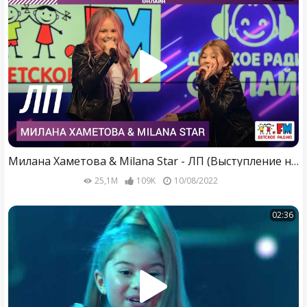
Милана Хаметова & Milana Star - ЛП (Выступление на Детском радио)
25,1M
109K
10/08/2022
02:36