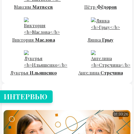
Максим
Матвеев
Пётр
Фёдоров
Виктория
Маслова
Лянка
Грыу
Лукерья
Ильяшенко
Ангелина
Стречина
ИНТЕРВЬЮ
01:33:26