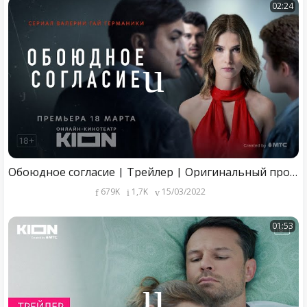
02:24
Обоюдное согласие | Трейлер | Оригинальный проект KION
679K
1,7K
15/03/2022
01:53