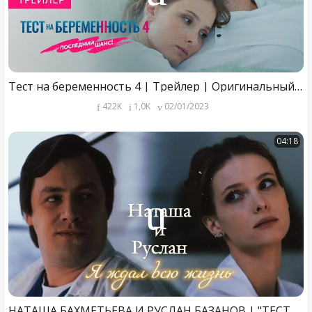
Тест на беременность 4 | Трейлер | Оригинальный проект KION
422K
1,0K
02/01/2023
04:18
НАТАША БАХМЕТЬЕВА И РУСЛАН БАЗАНОВ | "ТЕСТ НА БЕРЕМЕННОСТЬ" | Я ЖДАЛ ВСЮ ЖИЗНЬ | DARIS