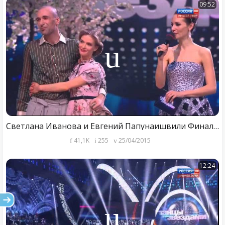
09:52
Светлана Иванова и Евгений Папунаишвили Финал (12) Танцы со звездами 25.04.2015 Рио-Рита
41,1K
255
25/04/2015
12:24