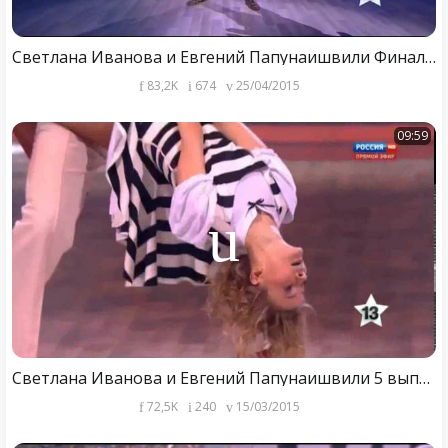
Светлана Иванова и Евгений Папунаишвили Финал (11из12) Танцы со звездами 25.04.2015 Письма на фронт
83,2K
674
25/04/2015
09:59
Светлана Иванова и Евгений Папунаишвили 5 выпуск Шоу Танцы со звездами 14.03.2015 Сальса
72,5K
240
15/03/2015