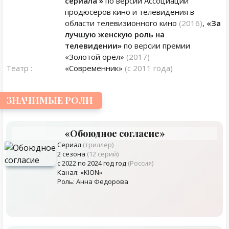
сериала »
по версии Ассоциации
продюсеров кино и телевидения в
области телевизионного кино
(2016)
,
«За
лучшую женскую роль на
телевидении»
по версии премии
«Золотой орёл»
(2017)
Театр :
«Современник»
(с 2011 года)
ЗНАЧИМЫЕ РОЛИ
«Обоюдное согласие»
Сериал
(триллер)
2 сезона
(12 серий)
с 2022 по 2024 год год
(Россия)
Канал: «KION»
Роль: Анна Федорова