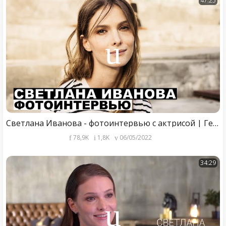
47:25
Светлана Иванова - фотоинтервью с актрисой | Георгий За Кадром. Выпуск 73
78,9K
1,8K
06/05/2022
34:29