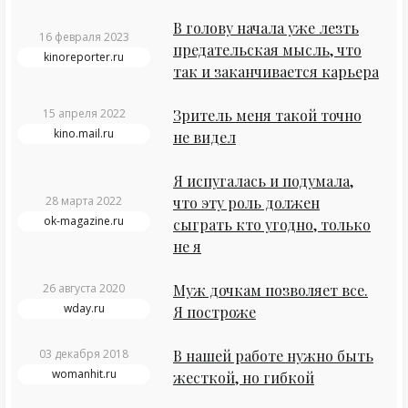
В голову начала уже лезть
16 февраля 2023
предательская мысль, что
kinoreporter.ru
так и заканчивается карьера
15 апреля 2022
Зритель меня такой точно
kino.mail.ru
не видел
Я испугалась и подумала,
28 марта 2022
что эту роль должен
ok-magazine.ru
сыграть кто угодно, только
не я
26 августа 2020
Муж дочкам позволяет все.
wday.ru
Я построже
03 декабря 2018
В нашей работе нужно быть
womanhit.ru
жесткой, но гибкой