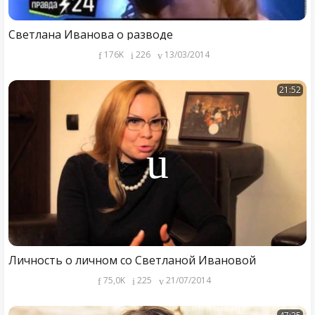
Светлана Иванова о разводе
176K
226
13/03/2014
21:52
Личность о личном со Светланой Ивановой
75,0K
225
21/07/2014