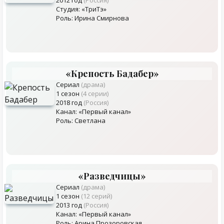
2012 год
(Россия)
Студия: «ТриТэ»
Роль: Ирина Смирнова
«Крепость Бадабер»
Сериал
(драма)
1 сезон
(4 серии)
2018 год
(Россия)
Канал: «Первый канал»
Роль: Светлана
«Разведчицы»
Сериал
(драма)
1 сезон
(12 серий)
2013 год
(Россия)
Канал: «Первый канал»
Роль: Арина Прозоровская