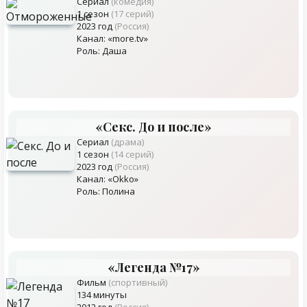
Сериал
(комедия)
1 сезон
(17 серий)
2023 год
(Россия)
Канал: «more.tv»
Роль: Даша
«Секс. До и после»
Сериал
(драма)
1 сезон
(14 серий)
2023 год
(Россия)
Канал: «Okko»
Роль: Полина
«Легенда №17»
Фильм
(спортивный)
134 минуты