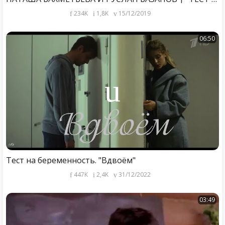
234K
1,8K
15/12/2019
06:50
Тест на беременность. "Вдвоём"
447K
2,4K
31/12/2022
03:49