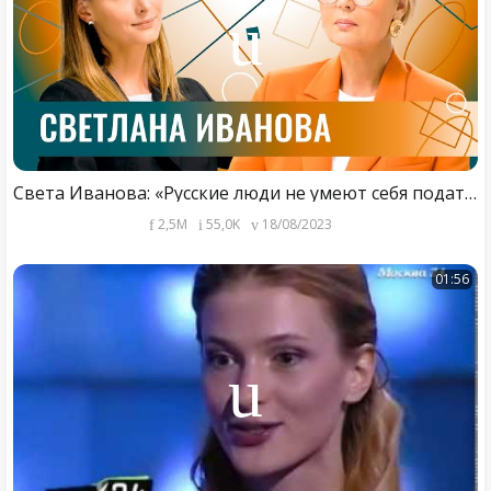
Света Иванова: «Русские люди не умеют себя подать». Про своё незвёздное имя, наше кино и их PR
2,5M
55,0K
18/08/2023
01:56