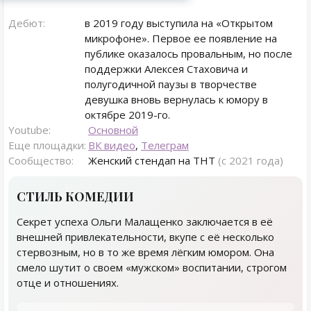
Дебют:
в 2019 году выступила на «Открытом
микрофоне». Первое ее появление на
публике оказалось провальным, но после
поддержки Алексея Стаховича и
полугодичной паузы в творчестве
девушка вновь вернулась к юмору в
октябре 2019-го.
Youtube:
Основной
Еще площадки:
ВК видео
,
Телеграм
Сообщество:
Женский стендап на ТНТ
(с 2021 года)
CТИЛЬ КОМЕДИИ
Секрет успеха Ольги Малащенко заключается в её
внешней привлекательности, вкупе с её несколько
стервозным, но в то же время лёгким юмором. Она
смело шутит о своем «мужском» воспитании, строгом
отце и отношениях.