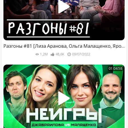
Разгоны #81 [Лиза Аранова, Ольга Малащенко, Ярослава Тринадцатко, Туяна Хоровиц, Вера Котельникова]
1,2M
48,6K
09/07/2022
01:04:58