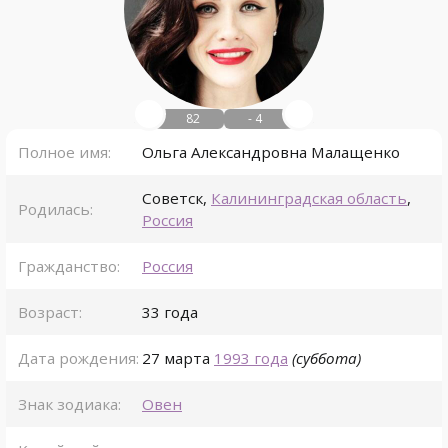
82
- 4
Полное имя:
Ольга Александровна Малащенко
Советск
,
Калининградская область
,
Родилась:
Россия
Гражданство:
Россия
Возраст:
33 года
Дата рождения:
27 марта
1993 года
(суббота)
Знак зодиака:
Овен