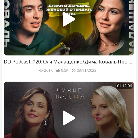
DD Podcast #20. Оля Малащенко/Дима Коваль.Про Женский стендап, котов и драку за туалетами.
261K
9,5K
03/11/2023
01:12:06