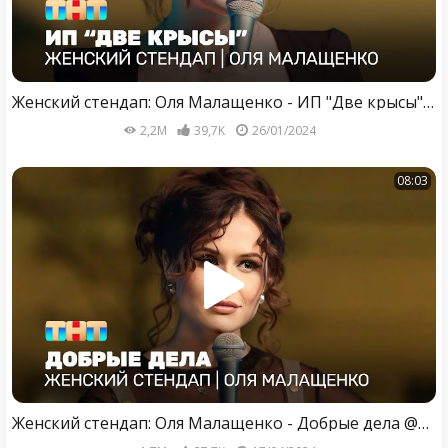
Женский стендап: Оля Малащенко - ИП "Две крысы" @TNT_television
2,2M
39,7K
26/01/2024
08:03
Женский стендап: Оля Малащенко - Добрые дела @TNT_television