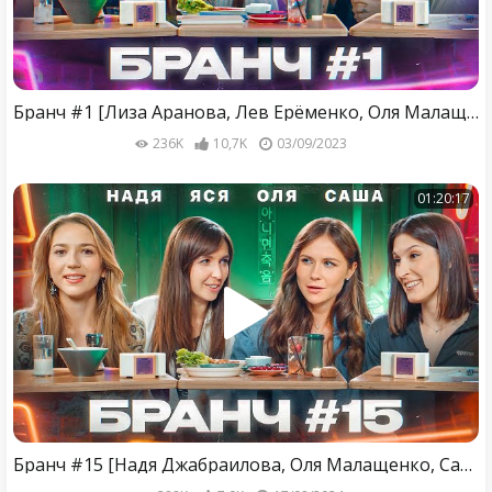
Бранч #1 [Лиза Аранова, Лев Ерёменко, Оля Малащенко]
236K
10,7K
03/09/2023
01:20:17
Бранч #15 [Надя Джабраилова, Оля Малащенко, Саша Сулим]