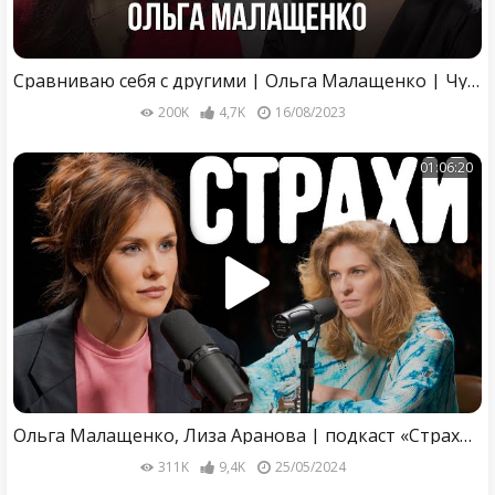
Сравниваю себя с другими | Ольга Малащенко | Чужие письма
200K
4,7K
16/08/2023
01:06:20
Ольга Малащенко, Лиза Аранова | подкаст «Страхи» #14
311K
9,4K
25/05/2024