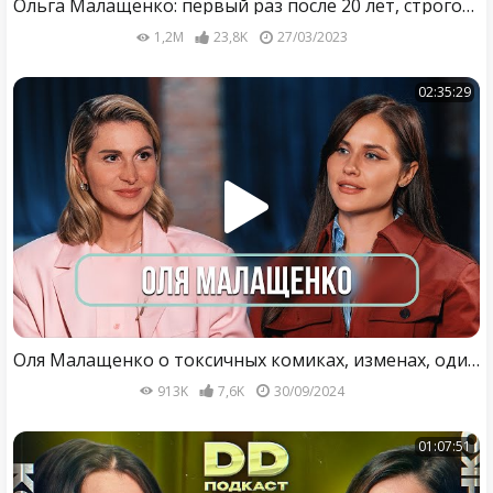
Ольга Малащенко: первый раз после 20 лет, строгое воспитание и достоинство (подкаст «правило 34»)
1,2M
23,8K
27/03/2023
02:35:29
Оля Малащенко о токсичных комиках, изменах, одиночестве и «Женском стендапе»
913K
7,6K
30/09/2024
01:07:51