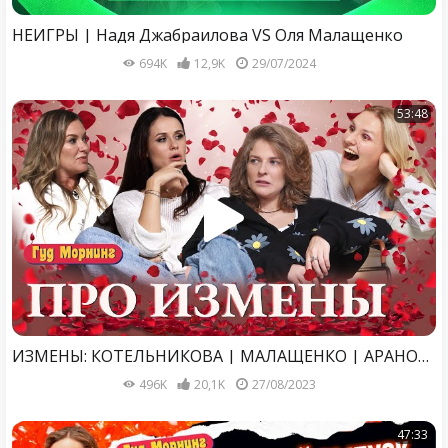
НЕИГРЫ | Надя Джабраилова VS Оля Малащенко
694K
12,9K
29/07/2024
53:48
ИЗМЕНЫ: КОТЕЛЬНИКОВА | МАЛАЩЕНКО | АРАНОВА | ГРИШЕЧКИНА
496K
20,1K
27/08/2023
47:33