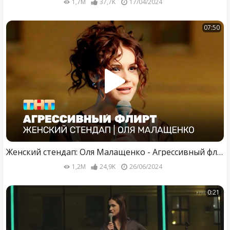
1,7M
37,7K
17/04/2024
07:50
Женский стендап: Оля Малащенко - Агрессивный флирт @TNT_television
1,2M
24,9K
26/06/2024
0:21