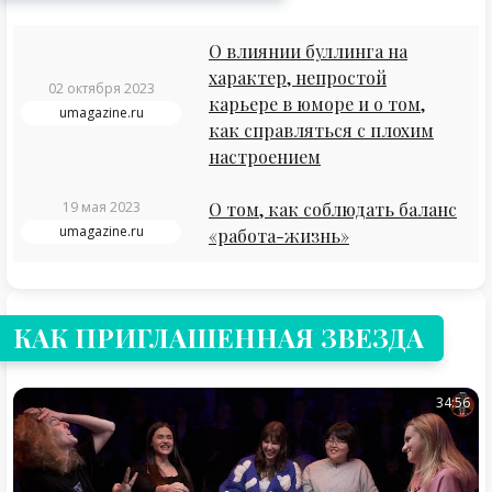
О влиянии буллинга на
характер, непростой
02 октября 2023
карьере в юморе и о том,
umagazine.ru
как справляться с плохим
настроением
19 мая 2023
О том, как соблюдать баланс
umagazine.ru
«работа-жизнь»
КАК ПРИГЛАШЕННАЯ ЗВЕЗДА
34:56