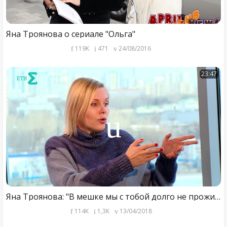
Яна Троянова о сериале "Ольга"
119K
471
24/08/2016
23:47
Яна Троянова: "В мешке мы с тобой долго не проживём, дорогая Яна"
114K
1,3K
13/04/2018