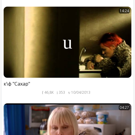
14:24
к\ф "Сахар"
46,8K
353
10/04/2013
04:27