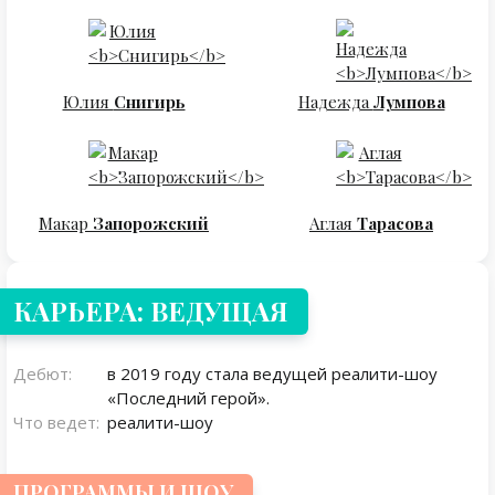
Юлия
Снигирь
Надежда
Лумпова
Макар
Запорожский
Аглая
Тарасова
КАРЬЕРА: ВЕДУЩАЯ
Дебют:
в 2019 году стала ведущей реалити-шоу
«Последний герой».
Что ведет:
реалити-шоу
ПРОГРАММЫ И ШОУ