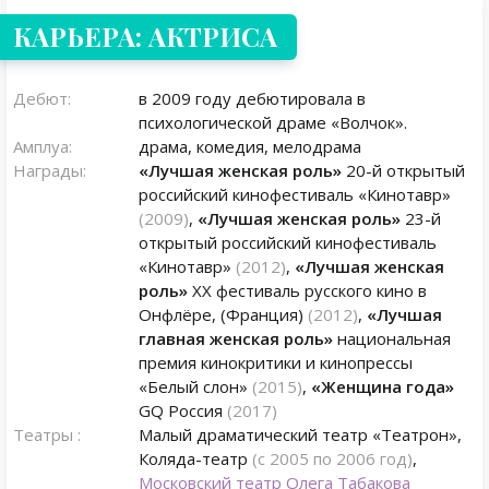
КАРЬЕРА: АКТРИСА
Дебют:
в 2009 году дебютировала в
психологической драме «Волчок».
Амплуа:
драма, комедия, мелодрама
Награды:
«Лучшая женская роль»
20-й открытый
российский кинофестиваль «Кинотавр»
(2009)
,
«Лучшая женская роль»
23-й
открытый российский кинофестиваль
«Кинотавр»
(2012)
,
«Лучшая женская
роль»
ХХ фестиваль русского кино в
Онфлёре, (Франция)
(2012)
,
«Лучшая
главная женская роль»
национальная
премия кинокритики и кинопрессы
«Белый слон»
(2015)
,
«Женщина года»
GQ Россия
(2017)
Театры :
Малый драматический театр «Театрон»,
Коляда-театр
(с 2005 по 2006 год)
,
Московский театр Олега Табакова