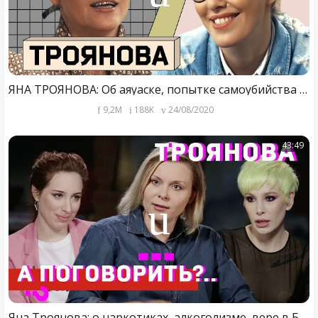
ЯНА ТРОЯНОВА: Об аяуаске, попытке самоубийства и русском народе
9,2M
188K
24/08/2020
43:49
Яна Троянова: о наркотиках, алкоголизме, вере в Бога и ненависти к Мединскому // А поговорить?..