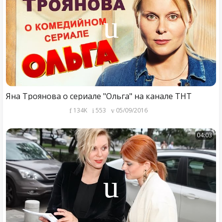
Яна Троянова о сериале "Ольга" на канале ТНТ
134K
553
05/09/2016
04:03