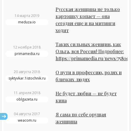
Русская женщина не только
14 марта 2019
картошку копает — она
meduza.io
сегодня еще и на митинги
ходит
Таких сильных женщин, как
12 ноября 2018
Ольга, вся Россия! Подробнее:
primamedia.ru
https://primamedia.ru/news/758005
20 августа 2018
О пути в профессию, ролях и
syktyvkar.1istochnik.ru
близких людях
11 апреля 2018
Не будет любви — не будет
oblgazeta.ru
кина
04 августа 2017
Я сама по себе орущая
weacom.ru
женщина