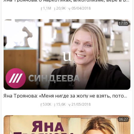
1,1M
20,9K
05/04/2018
17:05
Яна Троянова: «Меня нигде за жопу не взять, потому что я не живу на государственные деньги»
530K
15,6K
21/05/2018
06:27