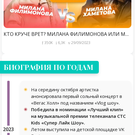
КТО КРУЧЕ ВРЁТ? МИЛАНА ФИЛИМОНОВА ИЛИ МИЛАНА ХАМЕТОВА? | Обмани меня | Выпуск 9
350K
6,3K
29/09/2023
БИОГРАФИЯ ПО ГОДАМ
На середину октября артистка
анонсировала первый сольный концерт в
«Вегас Холл» под названием «Vlog шоу».
Победила в номинации «Лучший клип»
на музыкальной премии телеканала СТС
Kids «Супер Лайк Шоу».
2023
Летом выступила на детской площадке VK