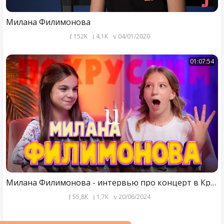
Милана Филимонова
152K
4,1K
04/01/2020
01:07:54
Милана Филимонова - интервью про концерт в Крокусе, массовый хейт, Likee и мечты о музыкальном туре
55,8K
1,7K
20/06/2024