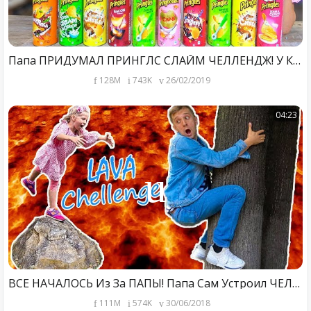
Папа ПРИДУМАЛ ПРИНГЛС СЛАЙМ ЧЕЛЛЕНДЖ! У Кого САМЫЙ КРАСИВЫЙ СЛАЙМ От Family BOX
128M
743K
26/02/2019
04:23
ВСЕ НАЧАЛОСЬ Из За ПАПЫ! Папа Сам Устроил ЧЕЛЛЕНДЖ Пол Это ЛАВА или Floor is lava Chellenge
111M
574K
30/06/2018