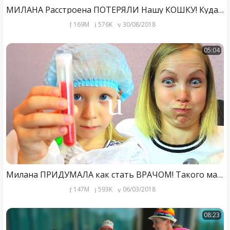
МИЛАНА Расстроена ПОТЕРЯЛИ Нашу КОШКУ! Куда ПРОПАЛА Элька? Скетчи для детей от Family Box
169M
576K
30/08/2018
05:04
Милана ПРИДУМАЛА как стать ВРАЧОМ! Такого мама НЕ ОЖИДАЛА! Веселые и смешные моменты ЗА КАДРОМ!
147M
593K
06/03/2018
08:23