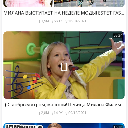
МИЛАНА ВЫСТУПАЕТ НА НЕДЕЛЕ МОДЫ! ESTET FASHION WEEK 2021! НЕЗАПЛАНИРОВАННАЯ ФАН ВСТРЕЧА!
3,9M
68,1K
18/04/2021
08:24
☀️С добрым утром, малыши! Певица Милана Филимонова в гостях у Хрюши и Антона
2,8M
14,9K
09/12/2021
16:16