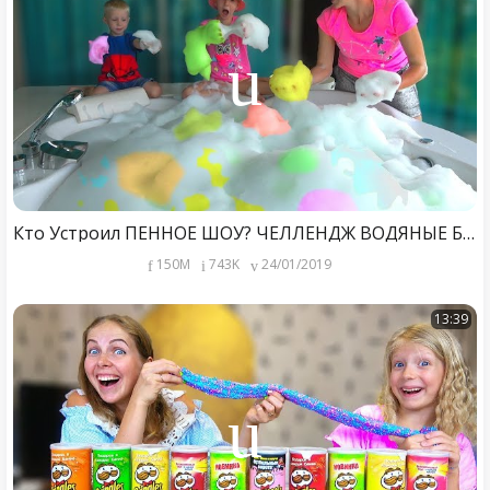
Кто Устроил ПЕННОЕ ШОУ? ЧЕЛЛЕНДЖ ВОДЯНЫЕ БОМБОЧКИ Или Bomb Art Chellenge от Family Box
150M
743K
24/01/2019
13:39