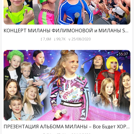
КОНЦЕРТ МИЛАНЫ ФИЛИМОНОВОЙ и МИЛАНЫ STAR в МОСКВЕ 2020! Лиза Анохина Денис Бунин и Другие!
7,6M
99,7K
25/08/2020
55:37
ПРЕЗЕНТАЦИЯ АЛЬБОМА МИЛАНЫ – Все Будет ХОРОШО! КОНЦЕРТ Live Полная Версия!