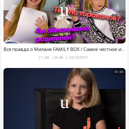
Вся правда о Милане FAMILY BOX / Самое честное интервью / Милана РУЛИТ /
1,2M
35,4K
20/10/2019
01:30