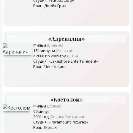
Студия: «EuropaCorp»
Роль: Джейк Грин
«Адреналин»
Фильм
(боевик)
184 минуты
(2 части)
с 2006 по 2009 год
(США)
Студия: «Lakeshore Entertainment»
Роль: Чев Челиос
«Костолом»
Фильм
(драма)
99 минут
2001 год
(Великобритания)
Студия: «Paramount Pictures»
Роль: Монах