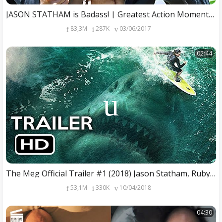
JASON STATHAM is Badass! | Greatest Action Moments Collection
83,3M
287K
03/06/2017
02:44
The Meg Official Trailer #1 (2018) Jason Statham, Ruby Rose Megalodon Shark Movie HD
53,1M
330K
10/04/2018
04:30