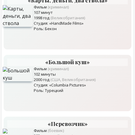
«Карты, деньги, два ствола»
Фильм
(криминал)
107 минут
1998 год
(Великобритания)
Студия: «HandMade Films»
Роль: Бекон
«Большой куш»
Фильм
(криминал)
102 минуты
2000 год
(США, Великобритания)
Студия: «Columbia Pictures»
Роль: Турецкий
«Перевозчик»
Фильм
(боевик)