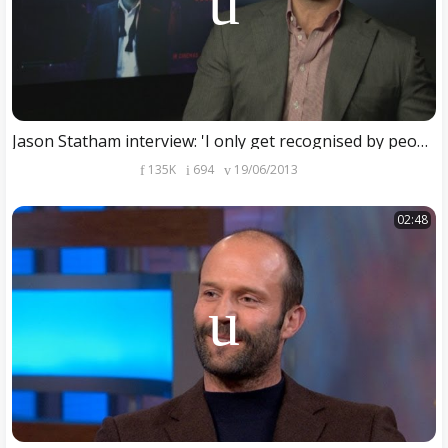
Jason Statham interview: 'I only get recognised by people who like bad films'
135K
694
19/06/2013
02:48