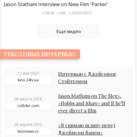
Jason Statham Interview on New Film 'Parker'
94,3K
495
23/01/2013
Еще видео
ТЕКСТОВЫЕ ИНТЕРВЬЮ
12 мая 2021
Интервью с Джейсоном
kino.24tv.ua
Стэйтхэмом
Jason Statham on The Meg»,
08 августа 2018
«Hobbs and Shaw» and if he’ll
collider.com
ever direct a film
05 апреля 2015
«Я снимаю шляпу перед
kinonews.ru
Джеймсом Ваном»