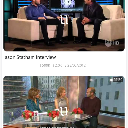
Jason Statham Interview
599K
2,0K
28/05/2012
05:20