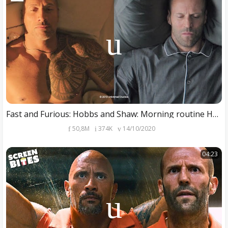
Fast and Furious: Hobbs and Shaw: Morning routine HD CLIP
50,8M
374K
14/10/2020
04:23