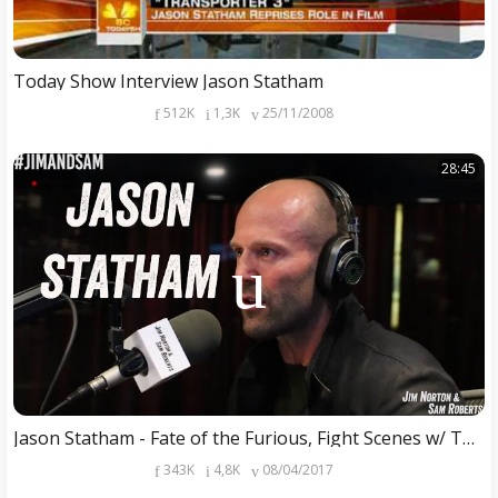
Today Show Interview Jason Statham
512K
1,3K
25/11/2008
28:45
Jason Statham - Fate of the Furious, Fight Scenes w/ The Rock, more - Jim Norton & Sam Roberts
343K
4,8K
08/04/2017