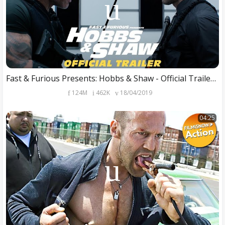
Fast & Furious Presents: Hobbs & Shaw - Official Trailer #2 [HD]
124M
462K
18/04/2019
04:25