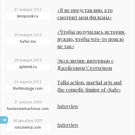
31 января 2013
«Я не представляю, кто
kinopoisk.ru
смотрит мои фильмы»
«Чтобы получилась история,
29 января 2013
нужно, чтобы что-то пошло
furfur.me
не так»
28 января 2013
Эксклюзив: интервью с
spletnik.ru
Джейсоном Стэтхемом
24 апреля 2012
Talks action, martial arts and
thefilmstage.com
the comedic timing of «Safe»
21 апреля 2009
Interview
homecinemachoice.com
06 декабря 2007
Interview
ioncinema.com