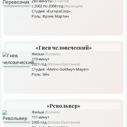
283 минуты
(3 части)
с 2002 по 2008 год
(Франция)
Студия: «EuropaCorp»
Роль: Фрэнк Мартин
«Гнев человеческий»
Фильм
(боевик)
119 минут
2021 год
(Великобритания)
Студия: «Metro-Goldwyn-Mayer»
Роль: Эйч
«Револьвер»
Фильм
(боевик)
111 минут
2005 год
(Великобритания)