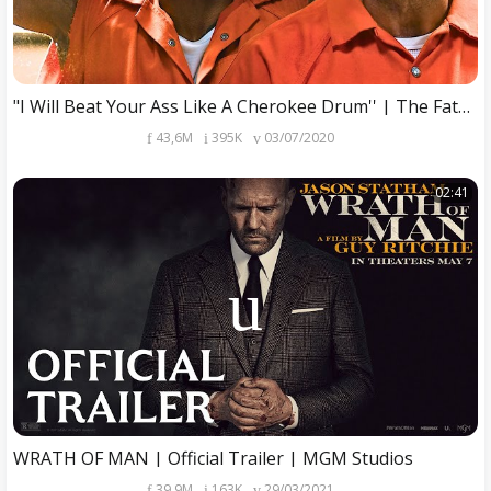
"I Will Beat Your Ass Like A Cherokee Drum'' | The Fate Of The Furious (2017) | Screen Bites
43,6M
395K
03/07/2020
02:41
WRATH OF MAN | Official Trailer | MGM Studios
39,9M
163K
29/03/2021