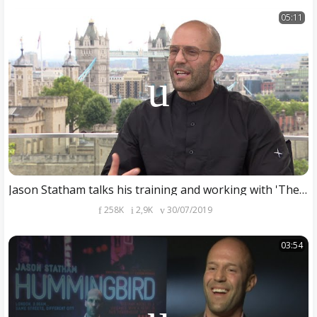
05:11
Jason Statham talks his training and working with 'The Rock' in new film
258K
2,9K
30/07/2019
03:54