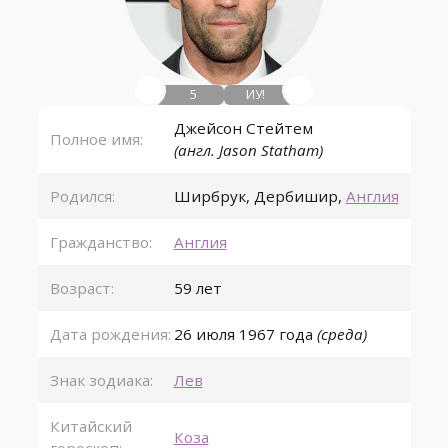
5
ИУ!
Джейсон Стейтем
Полное имя:
(англ. Jason Statham)
Родился:
Ширбрук
,
Дербишир
,
Англия
Гражданство:
Англия
Возраст:
59 лет
Дата рождения:
26 июля
1967 года
(среда)
Знак зодиака:
Лев
Китайский
Коза