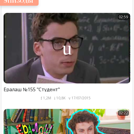
ЭПИЗОДЫ
02:59
Ералаш №155 "Студент"
1,2M
10,8K
17/07/2015
02:22