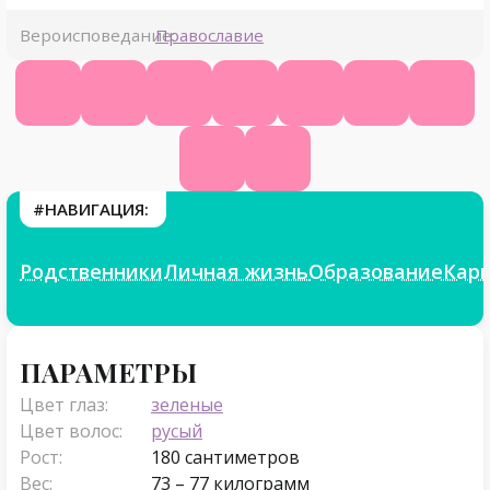
Вероисповедание:
Православие
Официальный сайт
Википедия
КиноПоиск
Ютуб
Инстаграм
Телеграм
Твит
ТикТок
Фикбук
#НАВИГАЦИЯ:
Родственники
Личная жизнь
Образование
Кар
Параметры
ПАРАМЕТРЫ
Цвет глаз:
зеленые
Цвет волос:
русый
Рост:
180 сантиметров
Вес:
73 – 77 килограмм