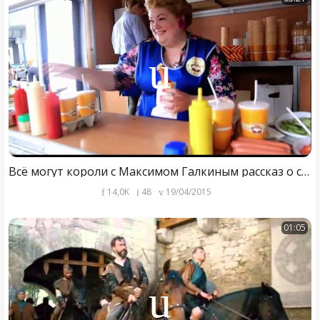
Всё могут короли с Максимом Галкиным рассказ о съёмках +трейлер сериал 12 серий
14,0K
48
19/04/2015
01:05