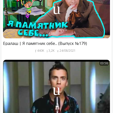
Ералаш | Я памятник себе... (Выпуск №179)
440K
3,2K
24/08/2021
03:58