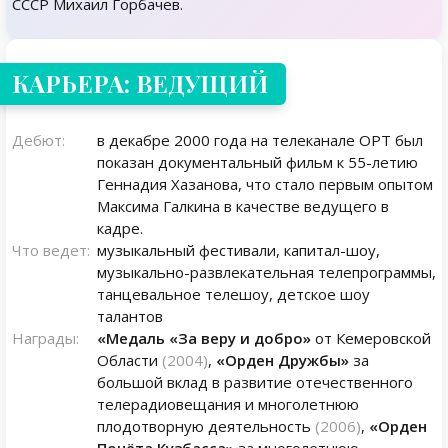
СССР Михаил Горбачев.
КАРЬЕРА: ВЕДУЩИЙ
Дебют:
в декабре 2000 года на телеканале ОРТ был
показан документальный фильм к 55-летию
Геннадия Хазанова, что стало первым опытом
Максима Галкина в качестве ведущего в
кадре.
Что ведет:
музыкальный фестивали, капитал-шоу,
музыкально-развлекательная телепрограммы,
танцевальное телешоу, детское шоу
талантов
Награды:
«Медаль «За веру и добро»
от Кемеровской
Области
(2004)
,
«Орден Дружбы»
за
большой вклад в развитие отечественного
телерадиовещания и многолетнюю
плодотворную деятельность
(2006)
,
«Орден