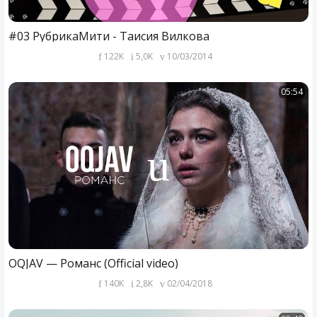
#03 РубрикаМити - Таисия Вилкова
122K
5,0K
10/03/2014
05:54
OQJAV — Романс (Official video)
140K
2,8K
02/04/2018