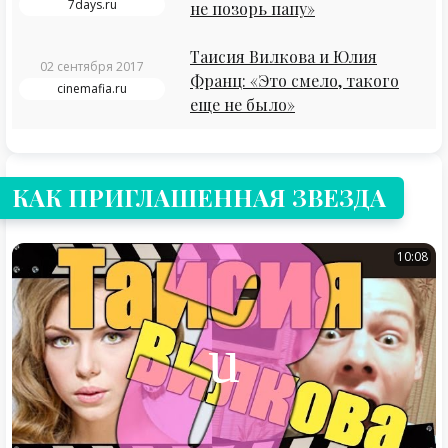
7days.ru
не позорь папу»
Таисия Вилкова и Юлия
02 сентября 2017
Франц: «Это смело, такого
cinemafia.ru
еще не было»
КАК ПРИГЛАШЕННАЯ ЗВЕЗДА
10:08