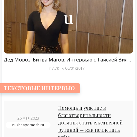
Дед Мороз: Битва Магов: Интервью с Таисией Вилковой (Taisiya Vilkova Interview)
7,7K
06/01/2017
ТЕКСТОВЫЕ ИНТЕРВЬЮ
Помощь и участие в
благотворительности
26 мая 2023
должны стать ежедневной
nuzhnapomosh.ru
рутиной — как почистить