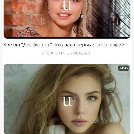
Звезда "Деффчонок" показала первые фотографии со свадьбы | Таисия Вилкова
12,1K
114
28/03/2020
04:45