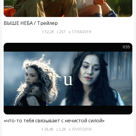
ВЫШЕ НЕБА / Трейлер
52,2K
257
17/04/2019
0:55
«что-то тебя связывает с нечистой силой»
38,4K
2,2K
07/07/2018