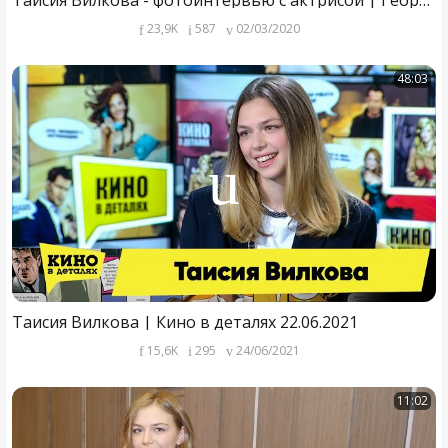
Таисия Вилкова - фотоинтервью с актрисой | Георгий За Кадром. Выпуск 19
23,9K
587
02/03/2020
48:03
Таисия Вилкова | Кино в деталях 22.06.2021
15,6K
295
24/06/2021
11:02