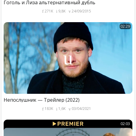
Гоголь и Лиза альтернативный дубль
271K
9,8K
24/09/2015
02:29
Непослушник — Трейлер (2022)
183K
1,6K
03/04/2021
02:03