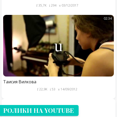
35,7K
294
03/12/2017
02:34
Таисия Вилкова
22,9K
53
14/09/2012
РОЛИКИ НА YOUTUBE