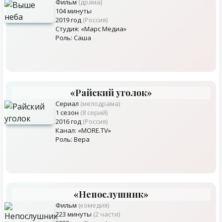
Фильм
(драма)
104 минуты
2019 год
(Россия)
Студия: «Марс Медиа»
Роль: Саша
«Райский уголок»
Сериал
(мелодрама)
1 сезон
(8 серий)
2016 год
(Россия)
Канал: «MORE.TV»
Роль: Вера
«Непослушник»
Фильм
(комедия)
223 минуты
(2 части)