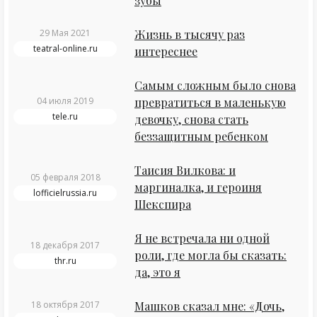
зубы
29 Мая 2021
Жизнь в тысячу раз
teatral-online.ru
интереснее
Самым сложным было снова
04 июля 2019
превратиться в маленькую
tele.ru
девочку, снова стать
беззащитным ребенком
Таисия Вилкова: и
05 февраля 2018
маргиналка, и героиня
lofficielrussia.ru
Шекспира
Я не встречала ни одной
18 декабря 2017
роли, где могла бы сказать:
thr.ru
да, это я
18 октября 2017
Машков сказал мне: «Дочь,