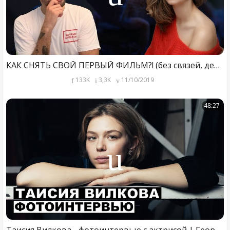
КАК СНЯТЬ СВОЙ ПЕРВЫЙ ФИЛЬМ?! (без связей, денег, опыта) Рассказ "кино-самозванца"
133K
3,3K
11/10/2019
48:27