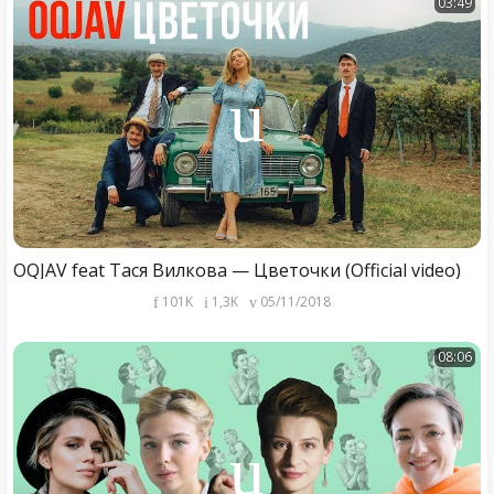
03:49
OQJAV feat Тася Вилкова — Цветочки (Official video)
101K
1,3K
05/11/2018
08:06