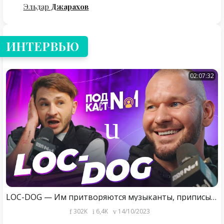
Эльдар
Джарахов
ИНТЕРВЬЮ
02:07:32
LOC-DOG — Им притворяются музыканты, приписывают чужие хиты, и почему Фараон - классика (Подкаст №1)
302K
6,4K
14/10/2023