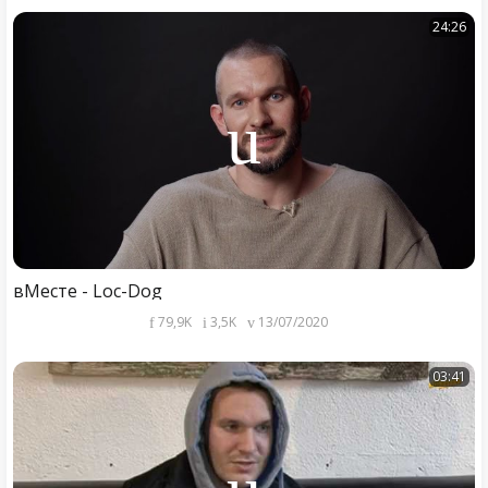
24:26
вМесте - Loc-Dog
79,9K
3,5K
13/07/2020
03:41