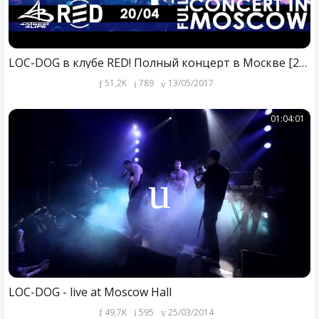
LOC-DOG в клубе RED! Полный концерт в Москве [20.04.2017]
51,2K
789
13/05/2017
01:04:01
LOC-DOG - live at Moscow Hall
49,7K
595
25/03/2014