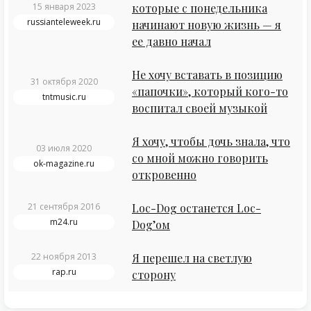
15 января 2023
которые с понедельника
russianteleweek.ru
начинают новую жизнь — я
ее давно начал
Не хочу вставать в позицию
31 октября 2020
«папочки», который кого-то
tntmusic.ru
воспитал своей музыкой
Я хочу, чтобы дочь знала, что
03 июля 2020
со мной можно говорить
ok-magazine.ru
откровенно
21 сентября 2016
Loc-Dog останется Loc-
m24.ru
Dog’ом
22 ноября 2013
Я перешел на светлую
rap.ru
сторону