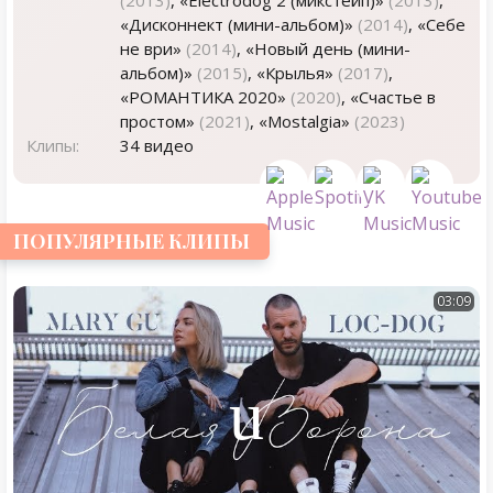
(2013)
, «Electrodog 2 (микстейп)»
(2013)
,
«Дисконнект (мини-альбом)»
(2014)
, «Себе
не ври»
(2014)
, «Новый день (мини-
альбом)»
(2015)
, «Крылья»
(2017)
,
«РОМАНТИКА 2020»
(2020)
, «Счастье в
простом»
(2021)
, «Mostalgia»
(2023)
Клипы:
34 видео
ПОПУЛЯРНЫЕ КЛИПЫ
03:09