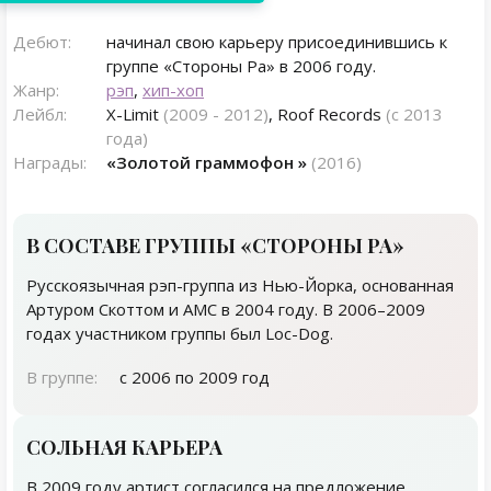
Дебют:
начинал свою карьеру присоединившись к
группе «Стороны Ра» в 2006 году.
Жанр:
рэп
,
хип-хоп
Лейбл:
X-Limit
(2009 - 2012)
, Roof Records
(с 2013
года)
Награды:
«Золотой граммофон »
(2016)
В СОСТАВЕ ГРУППЫ «СТОРОНЫ РА»
Русскоязычная рэп-группа из Нью-Йорка, основанная
Артуром Скоттом и AMC в 2004 году. В 2006–2009
годах участником группы был Loc-Dog.
В группе:
с 2006 по 2009 год
СОЛЬНАЯ КАРЬЕРА
В 2009 году артист согласился на предложение