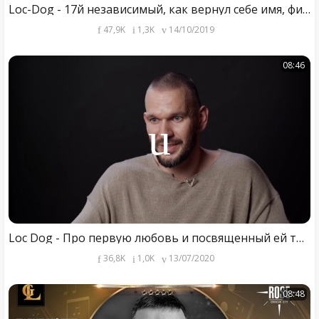
Loc-Dog - 17й независимый, как вернул себе имя, фит с Бастой + LIVE с Mary Gu
47,9K
1,3K
14/10/2019
08:46
Loc Dog - Про первую любовь и посвященный ей трек "Подгрузило"
36,8K
1,0K
13/07/2020
08:48