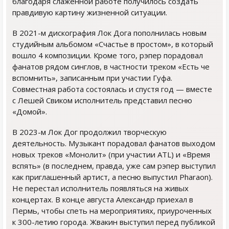
благодаря слаженной работе получилось создать
правдивую картину жизненной ситуации.
В 2021-м дискография Лок Дога пополнилась новым
студийным альбомом «Счастье в простом», в который
вошло 4 композиции. Кроме того, рэпер порадовал
фанатов рядом синглов, в частности треком «Есть че
вспомнить», записанным при участии Гуфа.
Совместная работа состоялась и спустя год — вместе
с Лешей Свиком исполнитель представил песню
«Домой».
В 2023-м Лок Дог продолжил творческую
деятельность. Музыкант порадовал фанатов выходом
новых треков «Монолит» (при участии ATL) и «Время
вспять» (в последнем, правда, уже сам рэпер выступил
как приглашенный артист, а песню выпустил Pharaon).
Не перестал исполнитель появляться на живых
концертах. В конце августа Александр приехал в
Пермь, чтобы спеть на мероприятиях, приуроченных
к 300-летию города. Жвакин выступил перед публикой