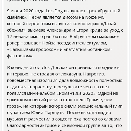
9 июня 2020 года Loc-Dog выпускает трек «Грустный
смайлик». Песня является диссом на Noize MC,
который перед этим выпустил композицию «Давай
сбежим», высмеяв Александра и Егора Крида за уход с
17 независимого рэп-баттла. В «Грустном смайлике»
рэпер называет Нойза псевдоинтеллектуалом,
«фальшивым пророком» и «патлатым ботаником-
фантастом».
В ковидный год Лок Дог, как он признался позднее в
интервью, не страдал от локдауна. Напротив,
повсеместная изоляция дала возможность полностью
отдаться творчеству, в результате чего на свет
появился мини-альбом «Романтика 2020». Одной из
ярких композиций релиза стал трек «Громче, чем
гроза», на который вскоре сняли эмоциональный клип
с участием Юлии Паршуты. После выхода видео
музыкант разместил в соцсети ряд постов со словами
благодарности актрисе и съемочной группе за то, что