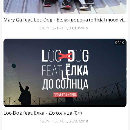
Mary Gu feat. Loc-Dog - Белая ворона (official mood video 2019)
8,3M
71,2K
11/10/2019
04:10
Loc-Dog feat. Ёлка - До солнца (0+)
5,3M
33,4K
20/05/2018