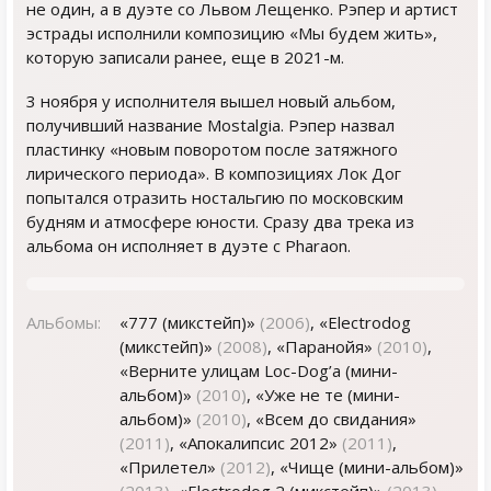
не один, а в дуэте со Львом Лещенко. Рэпер и артист
эстрады исполнили композицию «Мы будем жить»,
которую записали ранее, еще в 2021-м.
3 ноября у исполнителя вышел новый альбом,
получивший название Mostalgia. Рэпер назвал
пластинку «новым поворотом после затяжного
лирического периода». В композициях Лок Дог
попытался отразить ностальгию по московским
будням и атмосфере юности. Сразу два трека из
альбома он исполняет в дуэте с Pharaon.
Альбомы:
«777 (микстейп)»
(2006)
, «Electrodog
(микстейп)»
(2008)
, «Паранойя»
(2010)
,
«Верните улицам Loc-Dog’a (мини-
альбом)»
(2010)
, «Уже не те (мини-
альбом)»
(2010)
, «Всем до свидания»
(2011)
, «Апокалипсис 2012»
(2011)
,
«Прилетел»
(2012)
, «Чище (мини-альбом)»