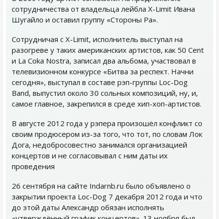
сотрудничества от владельца лейбла X-Limit Ивана
Шугайло и оставил группу «Стороны Ра».
Сотрудничая с X-Limit, исполнитель выступал на
разогреве у таких американских артистов, как 50 Cent
и La Coka Nostra, записал два альбома, участвовал в
телевизионном конкурсе «Битва за респект. Начни
сегодня», выступал в составе рэп-группы Loс-Dog
Band, выпустил около 30 сольных композиций, ну, и,
самое главное, закрепился в среде хип-хоп-артистов.
В августе 2012 года у рэпера произошёл конфликт со
своим продюсером из-за того, что тот, по словам Лок
Дога, недобросовестно занимался организацией
концертов и не согласовывал с ним даты их
проведения
26 сентября на сайте Indarnb.ru было объявлено о
закрытии проекта Loc-Dog 7 декабря 2012 года и что
до этой даты Александр обязан исполнять
«утверждённый график концертов». 13 ноября был