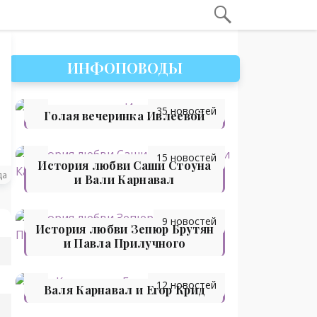
ИНФОПОВОДЫ
35 новостей
Голая вечеринка Ивлеевой
15 новостей
История любви Саши Стоуна
да
и Вали Карнавал
9 новостей
История любви Зепюр Брутян
и Павла Прилучного
12 новостей
Валя Карнавал и Егор Крид