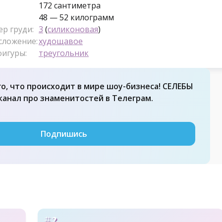
172 сантиметра
48 — 52 килограмм
ер груди:
3
(
силиконовая
)
сложение:
худощавое
фигуры:
треугольник
го, что происходит в мире шоу-бизнеса! СЕЛЕБЫ
 канал про знаменитостей в Телеграм.
Подпишись
#2