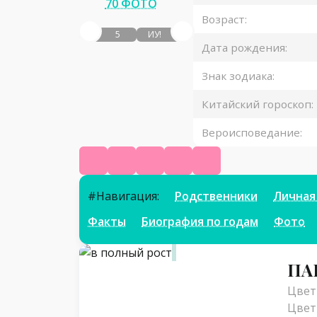
70 ФОТО
Возраст:
5
ИУ!
Дата рождения:
Знак зодиака:
Китайский гороскоп:
Вероисповедание:
Ютуб
Твитч
ВК
Инстаграм
Телеграм
#Навигация:
Родственники
Личная
Факты
Биография по годам
Фото
Параметры
ПА
Цвет 
Цвет