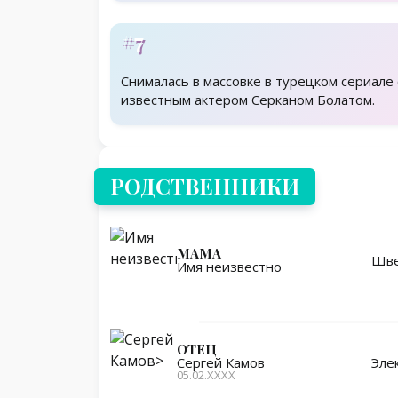
#7
Снималась в массовке в турецком сериале 
известным актером Серканом Болатом.
Родственники
РОДСТВЕННИКИ
МАМА
Шве
Имя неизвестно
ОТЕЦ
Эле
Сергей Камов
05.02.ХХХХ