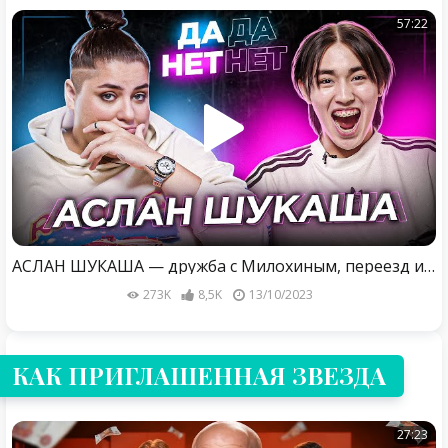
57:22
АСЛАН ШУКАША — дружба с Милохиным, переезд и буллинг от родственников | ДаДа — НетНет
273K
8,5K
13/10/2023
КАК ПРИГЛАШЕННАЯ ЗВЕЗДА
27:23