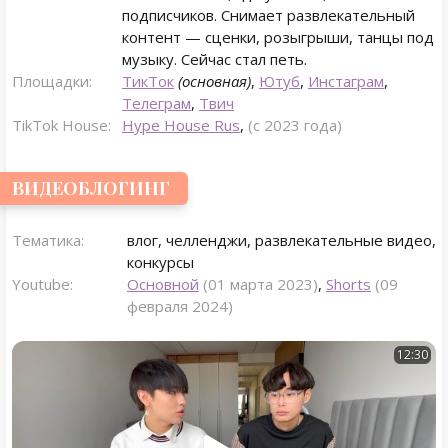
подписчиков. Снимает развлекательный
контент — сценки, розыгрыши, танцы под
музыку. Сейчас стал петь.
Площадки:
ТикТок
(основная)
,
Ютуб
,
Инстаграм
,
Телеграм
,
Твич
TikTok House:
Hype House Rus
,
(с 2023 года)
ВИДЕОБЛОГИНГ
Тематика:
влог, челленджи, развлекательные видео,
конкурсы
Youtube:
Основной
(01 марта 2023)
,
Shorts
(09
февраля 2024)
12:30