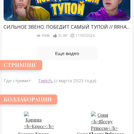
СИЛЬНОЕ ЗВЕНО. ПОБЕДИТ САМЫЙ ТУПОЙ // ЯЯНА, Дикий Даник, Янгер, Стас Кацуки, Аслан Шукаша
944K
31,8K
17/03/2024
Еще видео
СТРИМИНГ
Где стримит:
Twitch
,
(с марта 2023 года)
КОЛЛАБОРАЦИИ
Карина
Кросс
Соня
Sleepy Princess