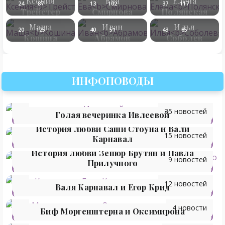
Ксения
Ева
Елена
24
87
13
102
37
117
Трейстер
Смирнова
Полянская
Маша
Иван
Илья
20
125
40
51
43
85
Кошина
Абрамов
Соболев
ИНФОПОВОДЫ
35 новостей
Голая вечеринка Ивлеевой
История любви Саши Стоуна и Вали
15 новостей
Карнавал
История любви Зепюр Брутян и Павла
9 новостей
Прилучного
12 новостей
Валя Карнавал и Егор Крид
4 новости
Биф Моргенштерна и Оксимирона