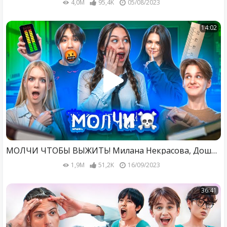
4,0M
95,4K
05/08/2023
14:02
МОЛЧИ ЧТОБЫ ВЫЖИТЬ! Милана Некрасова, Дошик, Аслан Шукаша, Туров и Симка.
1,9M
51,2K
16/09/2023
36:41