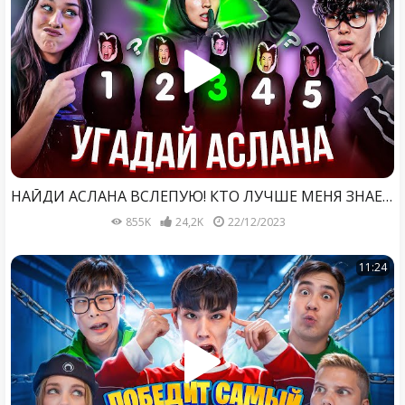
НАЙДИ АСЛАНА ВСЛЕПУЮ! КТО ЛУЧШЕ МЕНЯ ЗНАЕТ? Милана Некрасова, Стас Кацуки
855K
24,2K
22/12/2023
11:24