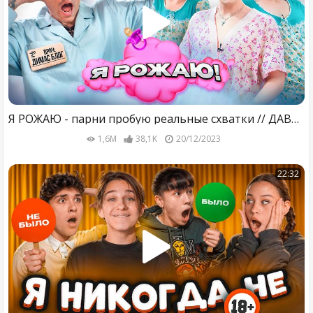
Я РОЖАЮ - парни пробую реальные схватки // ДАВИД ТУРОВ, АСЛАН ШУКАША, СТАС КАЦУКИ х ДИМАС БЛОГ
1,6M
38,1K
20/12/2023
22:32