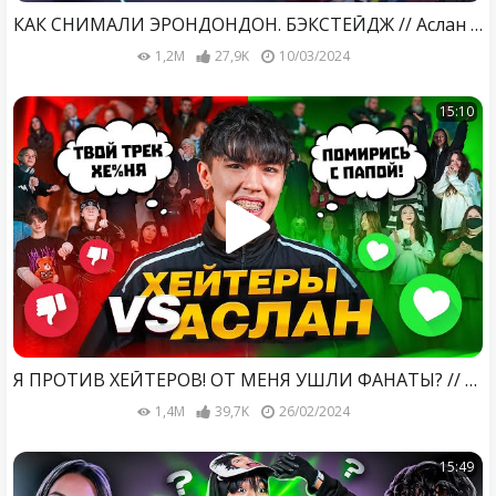
КАК СНИМАЛИ ЭРОНДОНДОН. БЭКСТЕЙДЖ // Аслан Шукаша, Sleepy
1,2M
27,9K
10/03/2024
15:10
Я ПРОТИВ ХЕЙТЕРОВ! ОТ МЕНЯ УШЛИ ФАНАТЫ? // Аслан Шукаша
1,4M
39,7K
26/02/2024
15:49