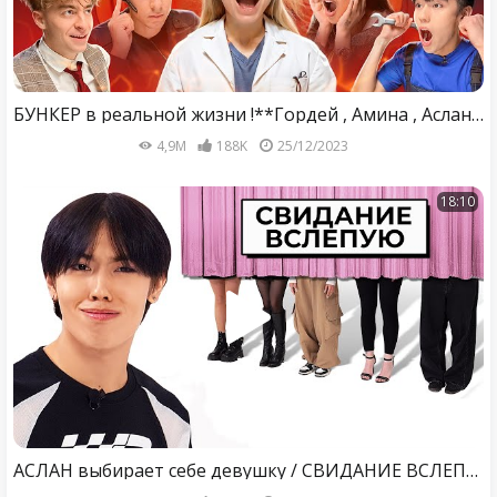
БУНКЕР в реальной жизни !**Гордей , Амина , Аслан , Егорик , Чана**
4,9M
188K
25/12/2023
18:10
АСЛАН выбирает себе девушку / СВИДАНИЕ ВСЛЕПУЮ feat Влад Левский, Ави, Макс Немцев