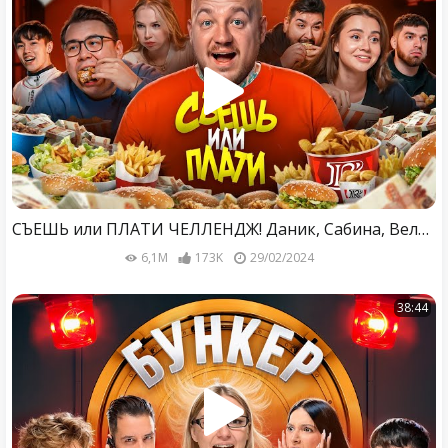
СЪЕШЬ или ПЛАТИ ЧЕЛЛЕНДЖ! Даник, Сабина, Великий Вася, Равшан, Аслан, Полина
6,1M
173K
29/02/2024
38:44