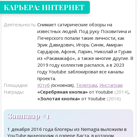
КАРЬЕРА: ИНТЕРНЕТ
Деятельность:
Снимает сатирические обзоры на
известных людей. Под руку Псковитина и
Печерского попали такие личности, как
Эрик Давидович, Игорь Синяк, Амиран
Сардаров, Афоня, Ларин, Николай и Гурам
из «Ракамакафо», а также многие другие. В
2019 году коллектив распался, а в 2023
году Youtube заблокировал все каналы
проекта.
Площадки:
Ютуб
(основная)
,
Телеграм
,
Инстаграм
Награды:
«Серебряная кнопка»
от Youtube
(2014)
,
«Золотая кнопка»
от Youtube
(2016)
Зашквар #1
1 декабря 2016 года блогеры из Nemagia выложили в
YouTube видеоролик о рэпере Баста, в котором