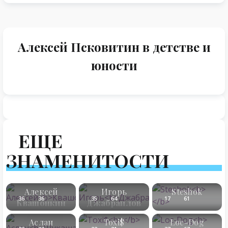
Алексей Псковитин в детстве и
юности
ЕЩЕ
ЗНАМЕНИТОСТИ
Алексей
Игорь
Steshok
36
36
35
64
17
61
Квашонкин
Джабраилов
Аслан
Toxi$
Loc-Dog