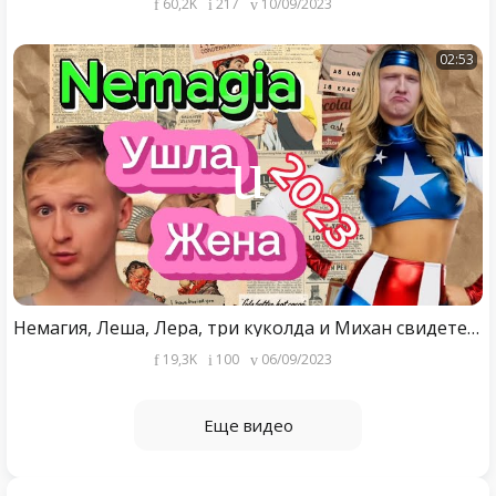
60,2K
217
10/09/2023
02:53
Немагия, Леша, Лера, три куколда и Михан свидетель.
19,3K
100
06/09/2023
Еще видео