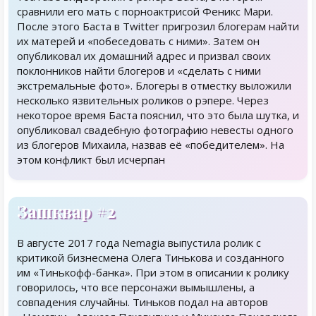
сравнили его мать с порноактрисой Феникс Мари.
После этого Баста в Twitter пригрозил блогерам найти
их матерей и «побеседовать с ними». Затем он
опубликовал их домашний адрес и призвал своих
поклонников найти блогеров и «сделать с ними
экстремальные фото». Блогеры в отместку выложили
несколько язвительных роликов о рэпере. Через
некоторое время Баста пояснил, что это была шутка, и
опубликовал свадебную фотографию невесты одного
из блогеров Михаила, назвав её «победителем». На
этом конфликт был исчерпан
Зашквар #2
В августе 2017 года Nemagia выпустила ролик с
критикой бизнесмена Олега Тинькова и созданного
им «Тинькофф-банка». При этом в описании к ролику
говорилось, что все персонажи вымышлены, а
совпадения случайны. Тиньков подал на авторов