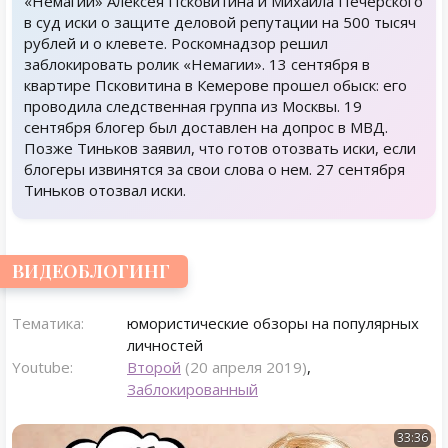
«Немагии» Алексея Псковитина и Михаила Печерского
в суд иски о защите деловой репутации на 500 тысяч
рублей и о клевете. Роскомнадзор решил
заблокировать ролик «Немагии». 13 сентября в
квартире Псковитина в Кемерове прошел обыск: его
проводила следственная группа из Москвы. 19
сентября блогер был доставлен на допрос в МВД.
Позже Тиньков заявил, что готов отозвать иски, если
блогеры извинятся за свои слова о нем. 27 сентября
Тиньков отозвал иски.
ВИДЕОБЛОГИНГ
Тематика:
юмористические обзоры на популярных
личностей
Youtube:
Второй
(20 апреля 2019)
,
Заблокированный
33:36