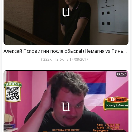
Алексей Псковитин после обыска! (Немагия vs Тиньков)
232K
3,6K
14/09/2017
06:57