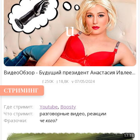
ВидеоОбзор - Будущий президент Анастасия Ивлеева (Немагия 2024)
250K
18,8K
07/05/2024
СТРИМИНГ
Где стримит:
Youtube
,
Boosty
Что стримит:
разговорные видео, реакции
Фразочки:
че кого?
17:18