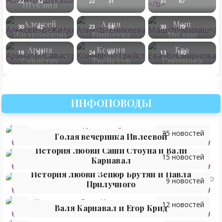
22
32
22
31
37
67
Шукаша
Алексей
Алия
Маш
30
62
23
58
30
70
Жидковский
Еникеева
Милаш
Арина
Ксения
Ева
19
57
24
87
13
102
Савастру
Трейстер
Смирнова
ИНФОПОВОДЫ
35 новостей
Голая вечеринка Ивлеевой
История любви Саши Стоуна и Вали
15 новостей
Карнавал
История любви Зепюр Брутян и Павла
9 новостей
Прилучного
12 новостей
Валя Карнавал и Егор Крид