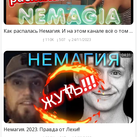
Как распалась Немагия. И на этом канале всё о том что делает Немагия сейчас! Переходи на новые видео
110K
507
24/11/2023
04:31
Немагия. 2023. Правда от Лехи!!