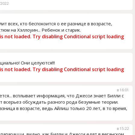
/2022
01 ноября
ит всех, кто беспокоится о ее разнице в возрасте,
тюм на Хэллоуин... Ребенок и старик.
 is not loaded. Try disabling Conditional script loading
18 октября
циально! Они целуются!!!
 is not loaded. Try disabling Conditional script loading
16 октября
в 16:01
тся... всплывает информация, что Джесси знает Билли с
т всерьез обсуждать разного рода безумные теории.
зница в возрасте, ведь Айлиш только 20 лет, в то время,
в 15:22
папарацци, видно, как Билли и Джесси едят в веганском