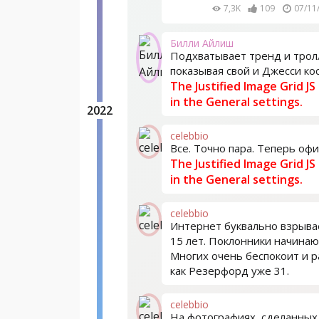
7,3K
109
07/11
Билли Айлиш
Подхватывает тренд и тролл
показывая свой и Джесси кос
The Justified Image Grid JS
in the General settings.
2022
celebbio
Все. Точно пара. Теперь офи
The Justified Image Grid JS
in the General settings.
celebbio
Интернет буквально взрывае
15 лет. Поклонники начинаю
Многих очень беспокоит и ра
как Резерфорд уже 31.
celebbio
На фотографиях, сделанных 