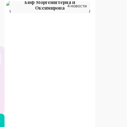
Биф Моргенштерна и
4 новости
Оксимирона