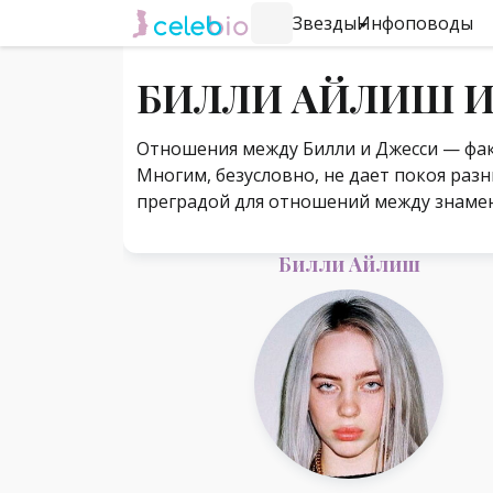
Звезды
Инфоповоды
#Навигация по странице
БИЛЛИ АЙЛИШ И
Отношения между Билли и Джесси — факт!
Многим, безусловно, не дает покоя разни
преградой для отношений между знаме
Билли Айлиш