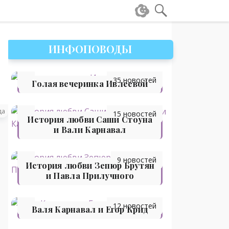
ИНФОПОВОДЫ
35 новостей
Голая вечеринка Ивлеевой
да
15 новостей
История любви Саши Стоуна
и Вали Карнавал
9 новостей
История любви Зепюр Брутян
и Павла Прилучного
12 новостей
Валя Карнавал и Егор Крид