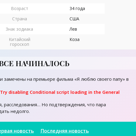
Возраст
34 года
Страна
США
Знак зодиака
Лев
Китайский
Коза
гороскоп
 ВСЕ НАЧИНАЛОСЬ
ли замечены на премьере фильма «Я люблю своего папу» в
 Try disabling Conditional script loading in the General
я, расследования… Но подтверждения, что пара
дать недолго.
ервая новость
Последняя новость