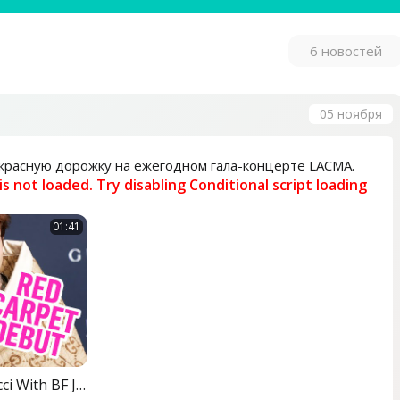
6 новостей
05 ноября
 красную дорожку на ежегодном гала-концерте LACMA.
 is not loaded. Try disabling Conditional script loading
01:41
Billie Eilish Gets COZY in Gucci With BF Jesse Rutherford | E! News