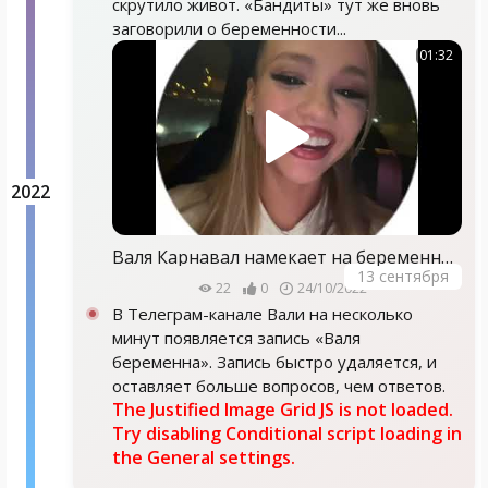
скрутило живот. «Бандиты» тут же вновь
заговорили о беременности...
01:32
2022
Валя Карнавал намекает на беременность
13 сентября
22
0
24/10/2022
В Телеграм-канале Вали на несколько
минут появляется запись «Валя
беременна». Запись быстро удаляется, и
оставляет больше вопросов, чем ответов.
The Justified Image Grid JS is not loaded.
Try disabling Conditional script loading in
the General settings.