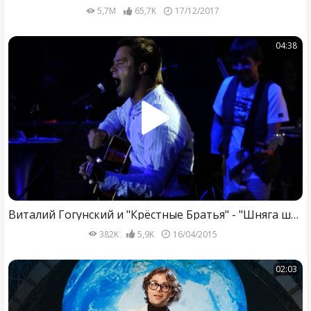
5,7M
65,7K
17/12/2017
04:38
Виталий Гогунский и "Крёстные Братья" - "Шняга шняжная"
382K
5,9K
16/04/2015
02:03