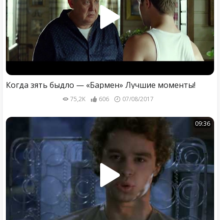
Когда зять быдло — «Бармен» Лучшие моменты!
75,2K
606
07/08/2017
09:36