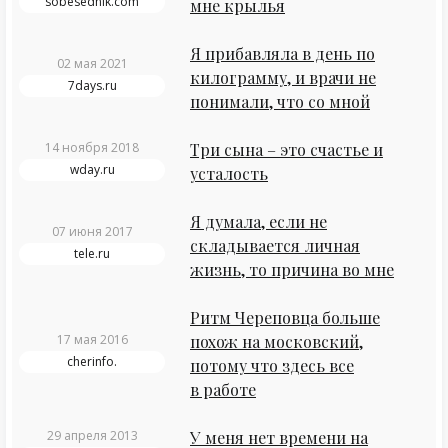
sobesednik.com
мне крылья
Я прибавляла в день по
02 мая 2021
килограмму, и врачи не
7days.ru
понимали, что со мной
14 ноября 2018
Три сына – это счастье и
wday.ru
усталость
Я думала, если не
07 июня 2017
складывается личная
tele.ru
жизнь, то причина во мне
Ритм Череповца больше
17 мая 2016
похож на московский,
cherinfo.
потому что здесь все
в работе
29 апреля 2013
У меня нет времени на