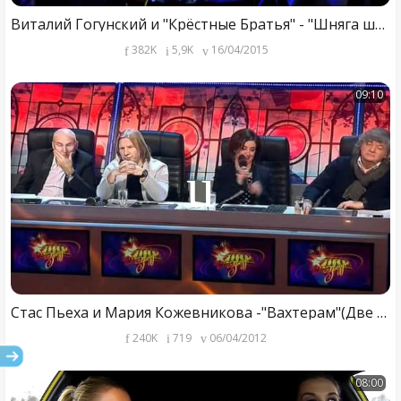
Виталий Гогунский и "Крёстные Братья" - "Шняга шняжная"
382K
5,9K
16/04/2015
09:10
Стас Пьеха и Мария Кожевникова -"Вахтерам"(Две звезды )
240K
719
06/04/2012
08:00