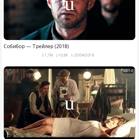
Собибор — Трейлер (2018)
1,7M
10,8K
20/04/2018
03:14