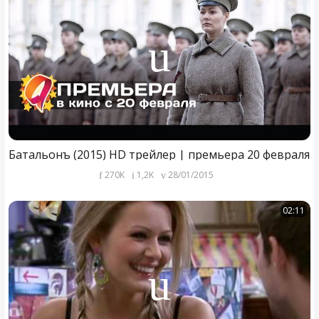
Батальонъ (2015) HD трейлер | премьера 20 февраля
270K
1,2K
28/01/2015
02:11