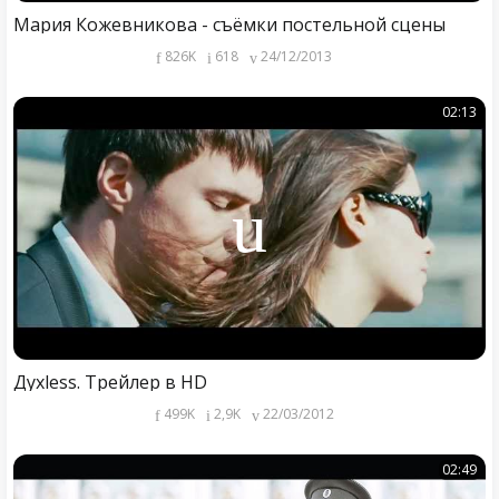
Мария Кожевникова - съёмки постельной сцены
826K
618
24/12/2013
02:13
Духless. Трейлер в HD
499K
2,9K
22/03/2012
02:49