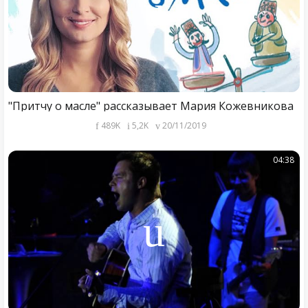
"Притчу о масле" рассказывает Мария Кожевникова
489K
5,2K
20/11/2019
04:38