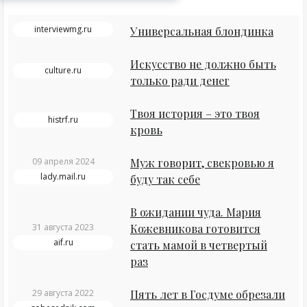
interviewmg.ru
Универсальная блондинка
Искусство не должно быть
culture.ru
только ради денег
Твоя история – это твоя
histrf.ru
кровь
09 апреля 2024
Муж говорит, свекровью я
lady.mail.ru
буду так себе
В ожидании чуда. Мария
31 августа 2023
Кожевникова готовится
aif.ru
стать мамой в четвертый
раз
29 августа 2022
Пять лет в Госдуме обрезали