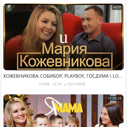
44:09
КОЖЕВНИКОВА: СОБИБОР, PLAYBOY, ГОСДУМА \ LOVYGIN 16+
183K
5,1K
12/11/2018
01:09:28