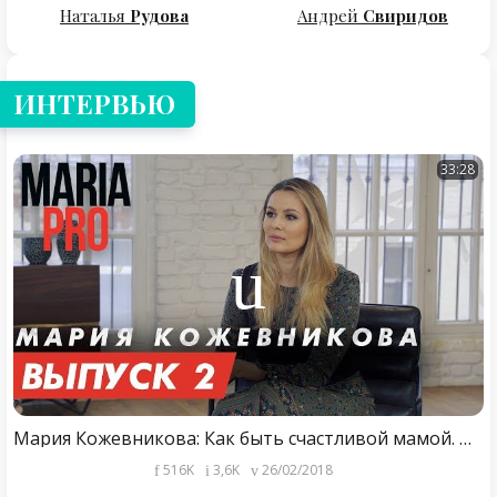
Наталья
Рудова
Андрей
Свиридов
ИНТЕРВЬЮ
33:28
Мария Кожевникова: Как быть счастливой мамой. О Госдуме и новых ролях в кино.
516K
3,6K
26/02/2018