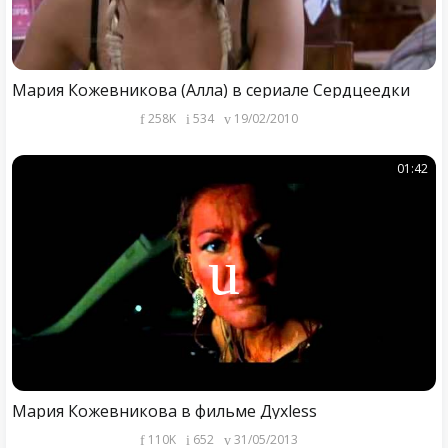
Мария Кожевникова (Алла) в сериале Сердцеедки
258K
534
19/02/2010
01:42
Мария Кожевникова в фильме Духless
110K
652
31/05/2013