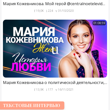
Мария Кожевникова. Мой герой @centralnoetelevidenie
19,0K
224
31/10/2020
01:08:59
Мария Кожевникова о политической деятельности, опасной для жизни операции и разрушении семьи
13,9K
177
16/11/2021
ТЕКСТОВЫЕ ИНТЕРВЬЮ