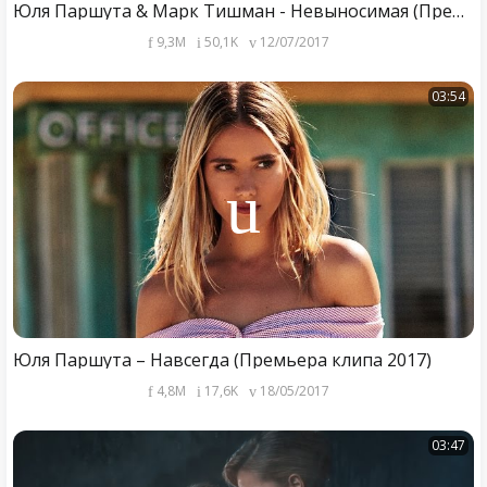
Юля Паршута & Марк Тишман - Невыносимая (Премьера Клипа 2017)
9,3M
50,1K
12/07/2017
03:54
Юля Паршута – Навсегда (Премьера клипа 2017)
4,8M
17,6K
18/05/2017
03:47