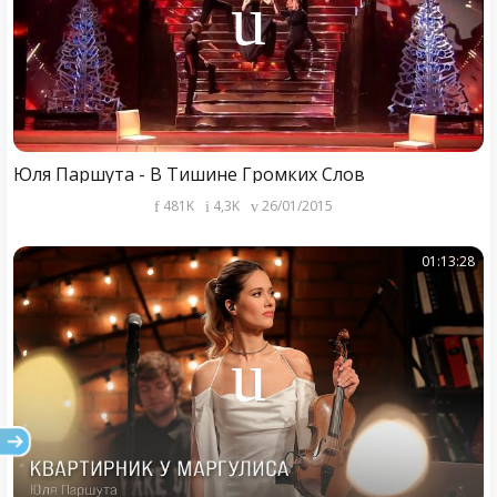
Юля Паршута - В Тишине Громких Слов
481K
4,3K
26/01/2015
01:13:28