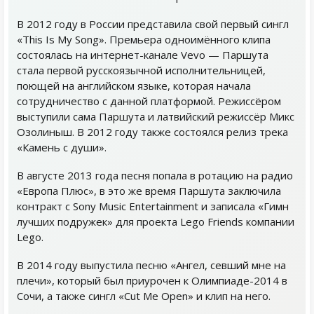
В 2012 году в России представила свой первый сингл
«This Is My Song». Премьера одноимённого клипа
состоялась на интернет-канале Vevo — Паршута
стала первой русскоязычной исполнительницей,
поющей на английском языке, которая начала
сотрудничество с данной платформой. Режиссёром
выступили сама Паршута и латвийский режиссёр Микс
Озолиныш. В 2012 году также состоялся релиз трека
«Камень с души».
В августе 2013 года песня попала в ротацию на радио
«Европа Плюс», в это же время Паршута заключила
контракт с Sony Music Entertainment и записала «Гимн
лучших подружек» для проекта Lego Friends компании
Lego.
В 2014 году выпустила песню «Ангел, севший мне на
плечи», который был приурочен к Олимпиаде-2014 в
Сочи, а также сингл «Cut Me Open» и клип на него.