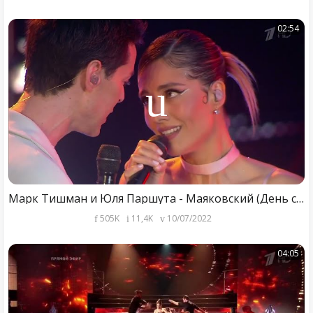
02:54
Марк Тишман и Юля Паршута - Маяковский (День семьи, любви и верности, Муром) @Parshutacom
505K
11,4K
10/07/2022
04:05