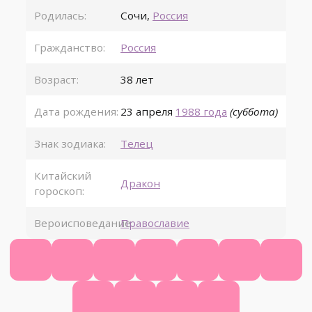
Родилась:
Сочи
,
Россия
Гражданство:
Россия
Возраст:
38 лет
Дата рождения:
23 апреля
1988 года
(суббота)
Знак зодиака:
Телец
Китайский
Дракон
гороскоп:
Вероисповедание:
Православие
Официальный сайт
Википедия
КиноПоиск
Ютуб
ВК
Фейсбук
Инст
Телеграм
Твиттер
ТикТок
Фикбук