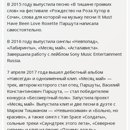
В 2015 году выпустила песню «В тишине громких
слов» на фестивале «Рождество на Роза Хутор в
Сочи», слова для которой на музыку песни It Must
Have Been Love Roxette Паршута написала
самостоятельно.
В 2016 году выпустила синглы «Невпопад»,
«Лабиринты», «Месяц май», «Асталависта».
Завершила работу с лейблом Sony Music Entertainment
Russia.
7 апреля 2017 года вышел дебютный альбом
«Навсегда» и одноимённый клип. «Месяц май» —
трек, автором которого стал отец Паршуты, Василий
Константинович Паршута, — стал победителем
конкурса «Бессмертный полк». Запустила проект
«Месяц май». Выпустила клип и две песни в дуэте с
Марком Тишманом — «Невыносимая» и «Больно, но
красиво», а также сингл с Yan Space «Солдаты»,
сольные треки «Саундтрек этого лета», «Северное
сияние» и клип на песню «Почему дождь».