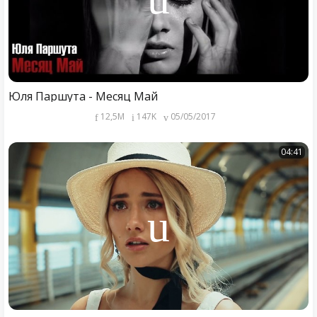
Юля Паршута - Месяц Май
12,5M
147K
05/05/2017
04:41