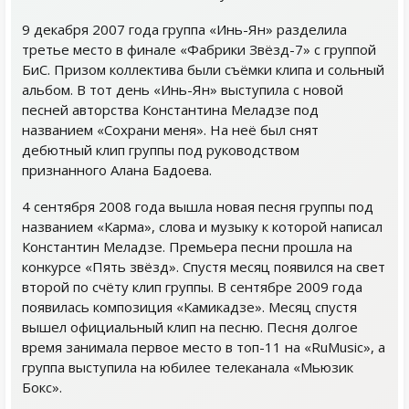
9 декабря 2007 года группа «Инь-Ян» разделила
третье место в финале «Фабрики Звёзд-7» с группой
БиС. Призом коллектива были съёмки клипа и сольный
альбом. В тот день «Инь-Ян» выступила с новой
песней авторства Константина Меладзе под
названием «Сохрани меня». На неё был снят
дебютный клип группы под руководством
признанного Алана Бадоева.
4 сентября 2008 года вышла новая песня группы под
названием «Карма», слова и музыку к которой написал
Константин Меладзе. Премьера песни прошла на
конкурсе «Пять звёзд». Спустя месяц появился на свет
второй по счёту клип группы. В сентябре 2009 года
появилась композиция «Камикадзе». Месяц спустя
вышел официальный клип на песню. Песня долгое
время занимала первое место в топ-11 на «RuMusic», а
группа выступила на юбилее телеканала «Мьюзик
Бокс».