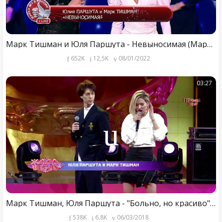
Марк Тишман и Юля Паршута - Невыносимая (Марка №1 в России)
652K
12,5K
08/01/2022
03:27
Марк Тишман, Юля Паршута - "Больно, но красиво", Жара в Вегасе
538K
6,8K
06/03/2018