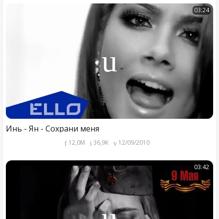
03:24
Инь - Ян - Сохрани меня
12,0M
36,9K
12/09/2010
03:42