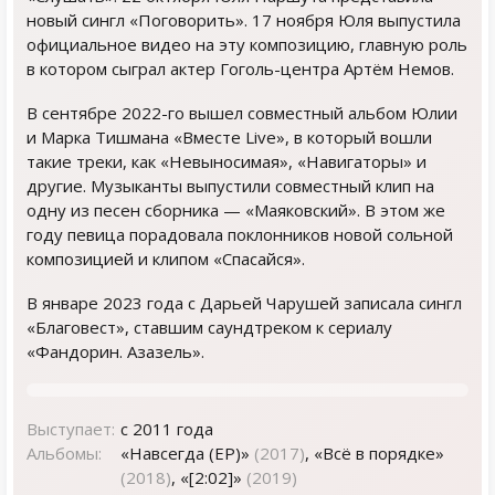
новый сингл «Поговорить». 17 ноября Юля выпустила
официальное видео на эту композицию, главную роль
в котором сыграл актер Гоголь-центра Артём Немов.
В сентябре 2022-го вышел совместный альбом Юлии
и Марка Тишмана «Вместе Live», в который вошли
такие треки, как «Невыносимая», «Навигаторы» и
другие. Музыканты выпустили совместный клип на
одну из песен сборника — «Маяковский». В этом же
году певица порадовала поклонников новой сольной
композицией и клипом «Спасайся».
В январе 2023 года с Дарьей Чарушей записала сингл
«Благовест», ставшим саундтреком к сериалу
«Фандорин. Азазель».
Выступает:
с 2011 года
Альбомы:
«Навсегда (EP)»
(2017)
, «Всё в порядке»
(2018)
, «[2:02]»
(2019)