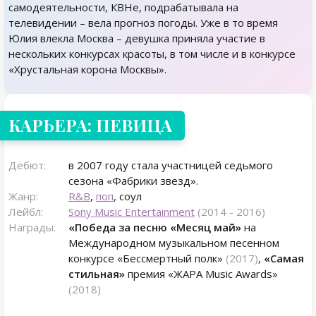
самодеятельности, КВНе, подрабатывала на
телевидении – вела прогноз погоды. Уже в то время
Юлия влекла Москва – девушка приняла участие в
нескольких конкурсах красоты, в том числе и в конкурсе
«Хрустальная корона Москвы».
КАРЬЕРА: ПЕВИЦА
Дебют:
в 2007 году стала участницей седьмого
сезона «Фабрики звезд».
Жанр:
R&B
,
поп
, соул
Лейбл:
Sony Music Entertainment
(2014 - 2016)
Награды:
«Победа за песню «Месяц май»
на
Международном музыкальном песенном
конкурсе «Бессмертный полк»
(2017)
,
«Самая
стильная»
премия «ЖАРА Music Awards»
(2018)